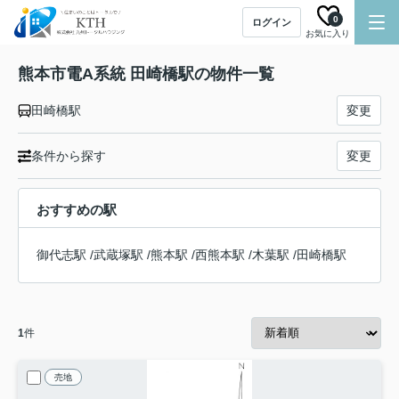
0
ログイン
お気に入り
熊本市電A系統 田崎橋駅の物件一覧
田崎橋駅
変更
条件から探す
変更
おすすめの駅
御代志駅
/
武蔵塚駅
/
熊本駅
/
西熊本駅
/
木葉駅
/
田崎橋駅
1
件
売地