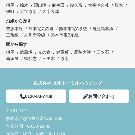
須屋
楡木
沼山津
麻生田
幾久富
大字津久礼
桜木
榎町
大字原水
大字大津
沿線から探す
豊肥本線
熊本電気鉄道
熊本市電A系統
鹿児島本線
三角線
九州新幹線
熊本市電B系統
駅から探す
須屋
武蔵塚
光の森
健軍町
肥後大津
三ツ石
新須屋
御代志
三里木
原水
株式会社 九州トータルハウジング
0120-83-7789
お問い合わせ
〒861-1112
熊本県合志市幾久富1758-263
営業時間：
09:30-18:00
定休日：
祝日、お盆、年末年始