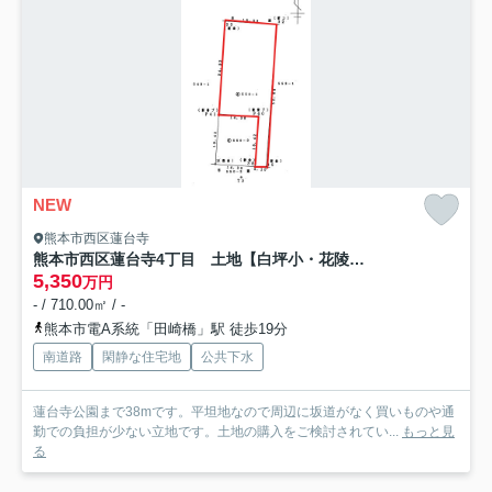
NEW
熊本市西区蓮台寺
熊本市西区蓮台寺4丁目 土地【白坪小・花陵中】
5,350
万円
- / 710.00㎡ / -
熊本市電A系統「田崎橋」駅 徒歩19分
南道路
閑静な住宅地
公共下水
蓮台寺公園まで38mです。平坦地なので周辺に坂道がなく買いものや通
勤での負担が少ない立地です。土地の購入をご検討されてい...
もっと見
る