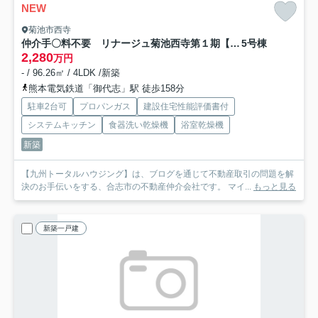
NEW
菊池市西寺
仲介手〇料不要 リナージュ菊池西寺第１期【菊之池小・菊池南中】
5号棟
2,280
万円
- / 96.26㎡ / 4LDK /新築
熊本電気鉄道「御代志」駅 徒歩158分
駐車2台可
プロパンガス
建設住宅性能評価書付
システムキッチン
食器洗い乾燥機
浴室乾燥機
新築
【九州トータルハウジング】は、ブログを通じて不動産取引の問題を解
決のお手伝いをする、合志市の不動産仲介会社です。 マイ...
もっと見る
新築一戸建