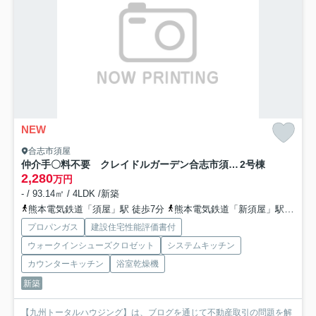
NEW
合志市須屋
仲介手〇料不要 クレイドルガーデン合志市須屋第19【西合志南小・西合志南中】
2号棟
2,280
万円
- / 93.14㎡ / 4LDK /新築
熊本電気鉄道「須屋」駅 徒歩7分
熊本電気鉄道「新須屋」駅 徒歩11分
プロパンガス
建設住宅性能評価書付
ウォークインシューズクロゼット
システムキッチン
カウンターキッチン
浴室乾燥機
新築
【九州トータルハウジング】は、ブログを通じて不動産取引の問題を解