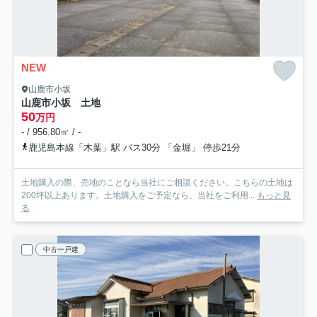
NEW
山鹿市小坂
山鹿市小坂 土地
50
万円
- / 956.80㎡ / -
鹿児島本線「木葉」駅 バス30分 「金堀」 停歩21分
土地購入の際、売地のことなら当社にご相談ください。こちらの土地は
200坪以上あります。土地購入をご予定なら、当社をご利用...
もっと見
る
中古一戸建