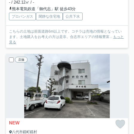
- / 242.12㎡ / -
熊本電気鉄道「御代志」駅 徒歩43分
プロパンガス
閑静な住宅地
公共下水
こちらの土地は前面道路6m以上です。コチラは売地の情報となってい
ます。土地購入をお考えの方は是非。合志市エリアの情報豊富...
もっと
見る
店舗
NEW
八代市鏡町鏡村