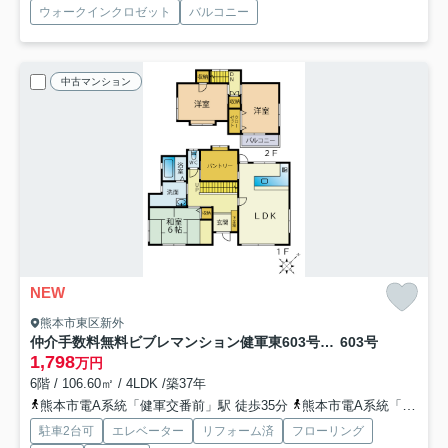
ウォークインクロゼット
バルコニー
中古マンション
NEW
熊本市東区新外
仲介手数料無料ビブレマンション健軍東603号【山ノ内小・錦ヶ丘中】
603号
1,798
万円
6階 / 106.60㎡ / 4LDK /築37年
熊本市電A系統「健軍交番前」駅 徒歩35分
熊本市電A系統「動植物園入口」駅 徒歩36分
駐車2台可
エレベーター
リフォーム済
フローリング