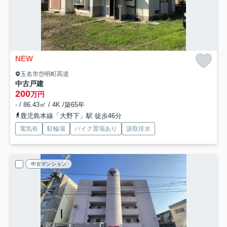
NEW
玉名市岱明町高道
中古戸建
200
万円
- / 86.43㎡ / 4K /築65年
鹿児島本線「大野下」駅 徒歩46分
電気有
駐輪場
バイク置場あり
汲取排水
中古マンション