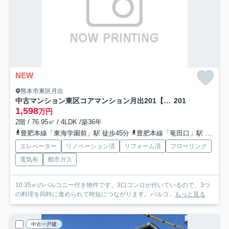
NEW
熊本市東区月出
中古マンション東区コアマンション月出201【月出小・錦ヶ丘中】
201
1,598
万円
2階 / 76.95㎡ / 4LDK /築36年
豊肥本線「東海学園前」駅 徒歩45分
豊肥本線「竜田口」駅 徒歩58分
エレベーター
リノベーション済
リフォーム済
フローリング
電気有
都市ガス
10.35㎡のバルコニー付き物件です。3口コンロが付いているので、3つ
の料理を同時に進められて時短につながります。バルコ...
もっと見る
中古一戸建