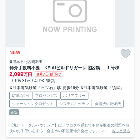
NEW
熊本市北区鶴羽田
仲介手数料不要 KEIAIビルドリガーレ北区鶴羽田１期【北部東小・北部中】
１号棟
2,099
万円
8月7日 値下げ
- / 105.31㎡ / 4LDK /新築
熊本電気鉄道「三ツ石」駅 徒歩16分
熊本電気鉄道「須屋」駅 徒歩17分
駐車2台可
プロパンガス
バリアフリー
ウォークインクロゼット
システムキッチン
食器洗い乾燥機
新築
【九州トータルハウジング】は、ブログを通じて不動産取引の問題を解
決のお手伝いをする、合志市の不動産仲介会社です。 マイ...
もっと見る