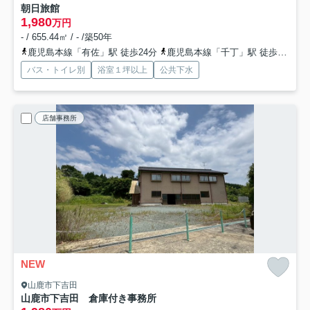
朝日旅館
1,980
万円
- / 655.44㎡ / - /築50年
鹿児島本線「有佐」駅 徒歩24分
鹿児島本線「千丁」駅 徒歩61分
バス・トイレ別
浴室１坪以上
公共下水
店舗事務所
NEW
山鹿市下吉田
山鹿市下吉田 倉庫付き事務所