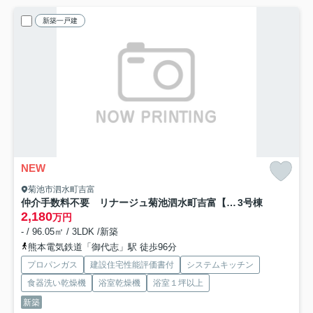
新築一戸建
NEW
菊池市泗水町吉富
仲介手数料不要 リナージュ菊池泗水町吉富【泗水小・泗水中】
3号棟
2,180
万円
- / 96.05㎡ / 3LDK /新築
熊本電気鉄道「御代志」駅 徒歩96分
プロパンガス
建設住宅性能評価書付
システムキッチン
食器洗い乾燥機
浴室乾燥機
浴室１坪以上
新築