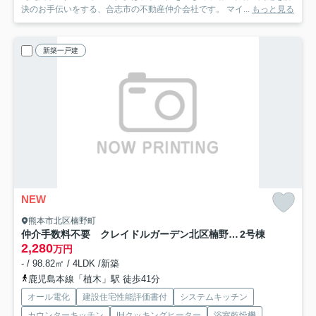
決のお手伝いをする、合志市の不動産仲介会社です。 マイ...
もっと見る
新築一戸建
NEW
熊本市北区楠野町
仲介手数料不要 クレイドルガーデン北区楠野町第2【川上小・北部中】
2号棟
2,280
万円
- / 98.82㎡ / 4LDK /新築
鹿児島本線「植木」駅 徒歩41分
オール電化
建設住宅性能評価書付
システムキッチン
カウンターキッチン
IHクッキングヒーター
浴室乾燥機