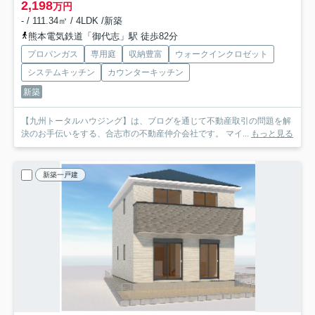
2,198
万円
- / 111.34㎡ / 4LDK /新築
熊本電気鉄道「御代志」駅 徒歩82分
プロパンガス
専用庭
収納豊富
ウォークインクロゼット
システムキッチン
カウンターキッチン
新築
【九州トータルハウジング】は、ブログを通じて不動産取引の問題を解
決のお手伝いをする、合志市の不動産仲介会社です。 マイ...
もっと見る
新築一戸建