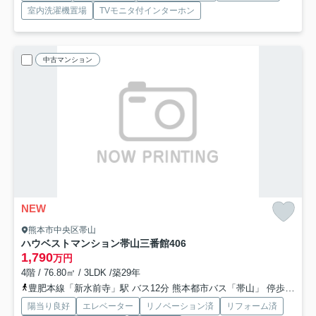
室内洗濯機置場
TVモニタ付インターホン
中古マンション
NEW
熊本市中央区帯山
ハウベストマンション帯山三番館
406
1,790
万円
4階 / 76.80㎡ / 3LDK /築29年
豊肥本線「新水前寺」駅 バス12分 熊本都市バス「帯山」 停歩5分
陽当り良好
エレベーター
リノベーション済
リフォーム済