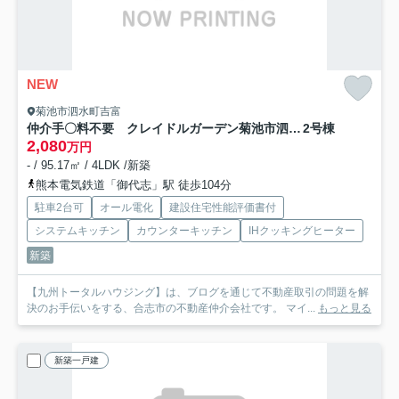
NEW
菊池市泗水町吉富
仲介手〇料不要 クレイドルガーデン菊池市泗水町吉富第９【泗水小・泗水中】
2号棟
2,080
万円
- / 95.17㎡ / 4LDK /新築
熊本電気鉄道「御代志」駅 徒歩104分
駐車2台可
オール電化
建設住宅性能評価書付
システムキッチン
カウンターキッチン
IHクッキングヒーター
新築
【九州トータルハウジング】は、ブログを通じて不動産取引の問題を解
決のお手伝いをする、合志市の不動産仲介会社です。 マイ...
もっと見る
新築一戸建