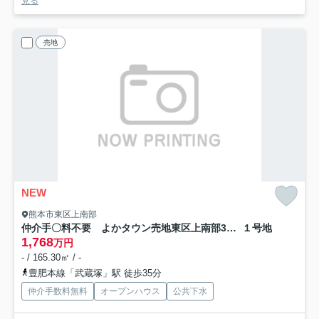
見る
売地
NEW
熊本市東区上南部
仲介手〇料不要 よかタウン売地東区上南部3丁目１期【託麻北小・東部中】
１号地
1,768
万円
- / 165.30㎡ / -
豊肥本線「武蔵塚」駅 徒歩35分
仲介手数料無料
オープンハウス
公共下水