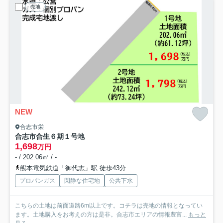
売地
NEW
合志市栄
合志市合生６期
１号地
1,698
万円
- / 202.06㎡ / -
熊本電気鉄道「御代志」駅 徒歩43分
プロパンガス
閑静な住宅地
公共下水
こちらの土地は前面道路6m以上です。コチラは売地の情報となってい
ます。土地購入をお考えの方は是非。合志市エリアの情報豊富...
もっと