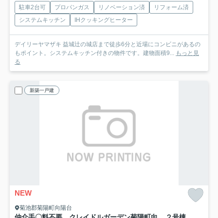
駐車2台可
プロパンガス
リノベーション済
リフォーム済
システムキッチン
IHクッキングヒーター
デイリーヤマザキ 益城辻の城店まで徒歩6分と近場にコンビニがあるの
もポイント。システムキッチン付きの物件です。建物面積9...
もっと見
る
新築一戸建
NEW
菊池郡菊陽町向陽台
仲介手〇料不要 クレイドルガーデン菊陽町向陽台第１【武蔵ヶ丘小・武蔵ヶ丘中】
２号棟