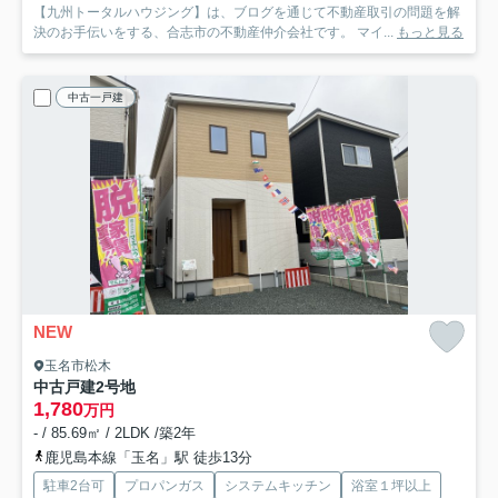
【九州トータルハウジング】は、ブログを通じて不動産取引の問題を解
決のお手伝いをする、合志市の不動産仲介会社です。 マイ...
もっと見る
中古一戸建
NEW
玉名市松木
中古戸建
2号地
1,780
万円
- / 85.69㎡ / 2LDK /築2年
鹿児島本線「玉名」駅 徒歩13分
駐車2台可
プロパンガス
システムキッチン
浴室１坪以上