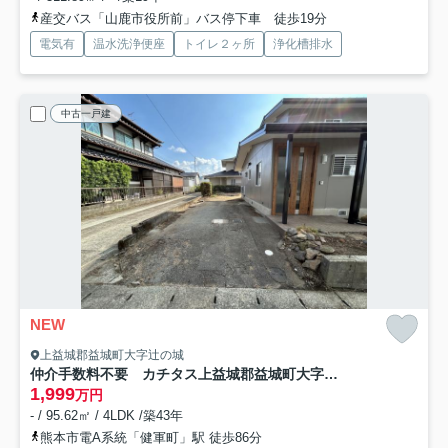
産交バス「山鹿市役所前」バス停下車 徒歩19分
電気有
温水洗浄便座
トイレ２ヶ所
浄化槽排水
中古一戸建
NEW
上益城郡益城町大字辻の城
仲介手数料不要 カチタス上益城郡益城町大字辻の城【益城中央小・木山中】
1,999
万円
- / 95.62㎡ / 4LDK /築43年
熊本市電A系統「健軍町」駅 徒歩86分