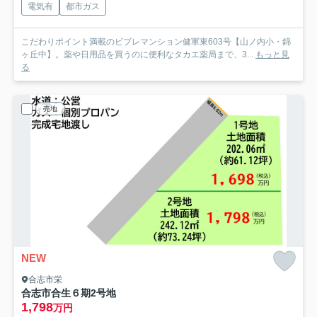
電気有
都市ガス
こだわりポイント満載のビブレマンション健軍東603号【山ノ内小・錦
ヶ丘中】。薬や日用品を買うのに便利なタカエ薬局まで、3...
もっと見
る
売地
NEW
合志市栄
合志市合生６期
2号地
1,798
万円