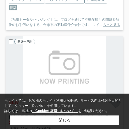
新築
【九州トータルハウジング】は、ブログを通じて不動産取引の問題を解
決のお手伝いをする、合志市の不動産仲介会社です。 マイ...
もっと見る
新築一戸建
当サイトでは、お客様の当サイト利用状況把握、サービス向上検討を目的と
NEW
して、クッキー（Cookie）を使用しています。
詳しくは、当社の
「Cookieの取扱いについて」
をご確認ください。
熊本市北区梶尾町
仲介手数料不要 クレイドルガーデン北区梶尾町第10【北部東小・北部中】
2号棟
閉じる
2,380
万円
- / 100.44㎡ / 4LDK /新築