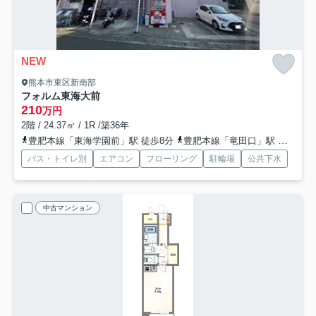
NEW
熊本市東区新南部
フォルム東海大前
210
万円
2階 / 24.37㎡ / 1R /築36年
豊肥本線「東海学園前」駅 徒歩8分
豊肥本線「竜田口」駅 徒歩11分
バス・トイレ別
エアコン
フローリング
駐輪場
公共下水
中古マンション