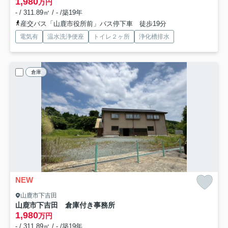
1,980
万円
- / 311.89㎡ / - /築19年
産交バス「山鹿市役所前」バス停下車 徒歩19分
電気有
温水洗浄便座
トイレ２ヶ所
浄化槽排水
倉庫
NEW
山鹿市下吉田
山鹿市下吉田 倉庫付き事務所
1,980
万円
- / 311.89㎡ / - /築19年