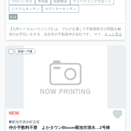
プロパンガス
専用庭
収納豊富
ウォークインクロゼット
システムキッチン
カウンターキッチン
新築
【九州トータルハウジング】は、ブログを通じて不動産取引の問題を解
決のお手伝いをする、合志市の不動産仲介会社です。 マイ...
もっと見る
新築一戸建
NEW
菊池市泗水町吉富
仲介手数料不要 よかタウンBloom菊池市泗水町吉富４期【泗水小・泗水中】
2号棟