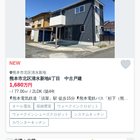
NEW
熊本市北区清水新地
熊本市北区清水新地6丁目 中古戸建
1,680
万円
- / 77.00㎡ / 2LDK /築4年
熊本電気鉄道「須屋」駅 徒歩15分
熊本電鉄バス「杉下（熊本県）」バス停下車 徒歩2分
オール電化
収納豊富
ウォークインクロゼット
ウォークインシューズクロゼット
システムキッチン
カウンターキッチン