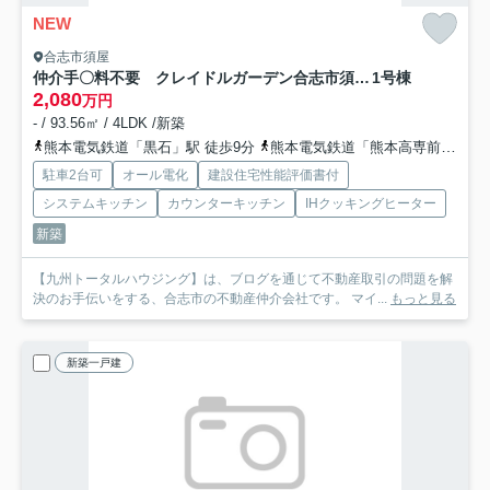
NEW
合志市須屋
仲介手〇料不要 クレイドルガーデン合志市須屋第17【西合志東小・西合志南中】
1号棟
2,080
万円
- / 93.56㎡ / 4LDK /新築
熊本電気鉄道「黒石」駅 徒歩9分
熊本電気鉄道「熊本高専前」駅 徒歩11分
駐車2台可
オール電化
建設住宅性能評価書付
システムキッチン
カウンターキッチン
IHクッキングヒーター
新築
【九州トータルハウジング】は、ブログを通じて不動産取引の問題を解
決のお手伝いをする、合志市の不動産仲介会社です。 マイ...
もっと見る
新築一戸建