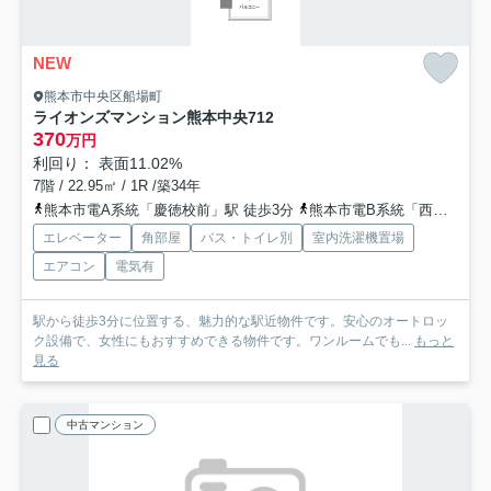
NEW
熊本市中央区船場町
ライオンズマンション熊本中央
712
370
万円
利回り： 表面11.02%
7階 / 22.95㎡ / 1R /築34年
熊本市電A系統「慶徳校前」駅 徒歩3分
熊本市電B系統「西辛島町」駅 徒歩3分
エレベーター
角部屋
バス・トイレ別
室内洗濯機置場
エアコン
電気有
駅から徒歩3分に位置する、魅力的な駅近物件です。安心のオートロッ
ク設備で、女性にもおすすめできる物件です。ワンルームでも...
もっと
見る
中古マンション