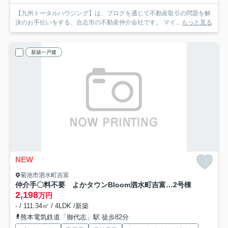
【九州トータルハウジング】は、ブログを通じて不動産取引の問題を解
決のお手伝いをする、合志市の不動産仲介会社です。 マイ...
もっと見る
新築一戸建
NEW
菊池市泗水町吉富
仲介手〇料不要 よかタウンBloom泗水町吉富4期【泗水小・泗水中】
2号棟
2,198
万円
- / 111.34㎡ / 4LDK /新築
熊本電気鉄道「御代志」駅 徒歩82分