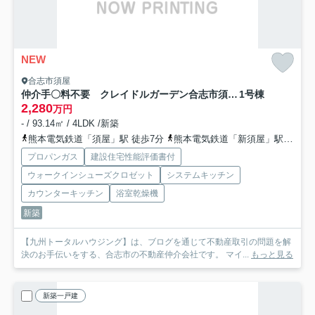
NEW
合志市須屋
仲介手〇料不要 クレイドルガーデン合志市須屋第19【西合志南小・西合志南中】
1号棟
2,280
万円
- / 93.14㎡ / 4LDK /新築
熊本電気鉄道「須屋」駅 徒歩7分
熊本電気鉄道「新須屋」駅 徒歩11分
プロパンガス
建設住宅性能評価書付
ウォークインシューズクロゼット
システムキッチン
カウンターキッチン
浴室乾燥機
新築
【九州トータルハウジング】は、ブログを通じて不動産取引の問題を解
決のお手伝いをする、合志市の不動産仲介会社です。 マイ...
もっと見る
新築一戸建