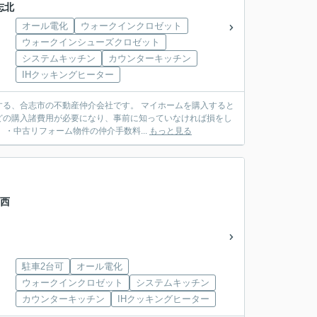
志北
オール電化
ウォークインクロゼット
ウォークインシューズクロゼット
システムキッチン
カウンターキッチン
IHクッキングヒーター
動産仲介会社です。 マイホームを購入すると
どの購入諸費用が必要になり、事前に知っていなければ損をし
建売住宅）・中古リフォーム物件の仲介手数料...
もっと見る
【西
駐車2台可
オール電化
ウォークインクロゼット
システムキッチン
カウンターキッチン
IHクッキングヒーター