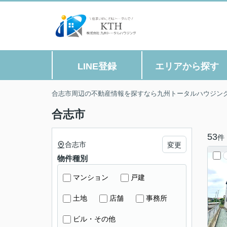
LINE登録
エリアから探す
合志市周辺の不動産情報を探すなら九州トータルハウジン
合志市
53
件
合志市
変更
物件種別
マンション
戸建
土地
店舗
事務所
ビル・その他