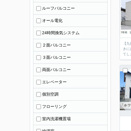
ルーフバルコニー
オール電化
24時間換気システム
【九
２面バルコニー
きに
３面バルコニー
両面バルコニー
エレベーター
個別空調
フローリング
室内洗濯機置場