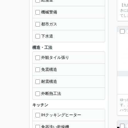
給湯室
【九
きに
機械警備
都市ガス
下水道
構造・工法
外観タイル張り
免震構造
耐震構造
外断熱工法
ゆっ
キッチン
す。
ハウ
IHクッキングヒーター
食器洗い乾燥機