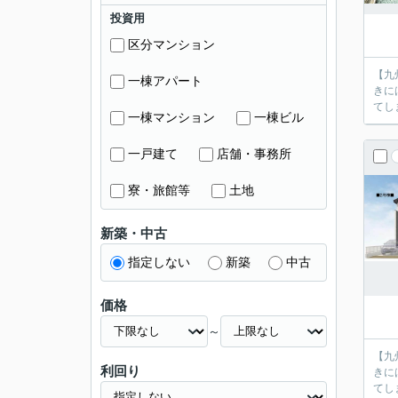
投資用
区分マンション
【九
一棟アパート
きに
一棟マンション
一棟ビル
一戸建て
店舗・事務所
寮・旅館等
土地
新築・中古
指定しない
新築
中古
価格
～
【九
利回り
きに