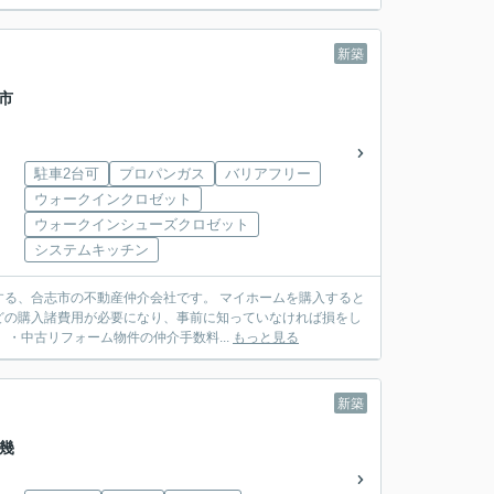
新築
志市
駐車2台可
プロパンガス
バリアフリー
ウォークインクロゼット
ウォークインシューズクロゼット
システムキッチン
動産仲介会社です。 マイホームを購入すると
どの購入諸費用が必要になり、事前に知っていなければ損をし
建売住宅）・中古リフォーム物件の仲介手数料...
もっと見る
新築
市幾