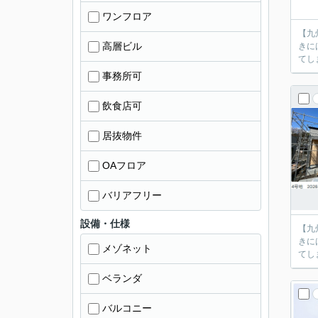
ワンフロア
【九
高層ビル
きに
事務所可
飲食店可
居抜物件
OAフロア
バリアフリー
設備・仕様
【九
きに
メゾネット
ベランダ
バルコニー