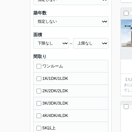
築年数
面積
～
間取り
ワンルーム
1K/1DK/1LDK
【九
きに
2K/2DK/2LDK
3K/3DK/3LDK
4K/4DK/4LDK
5K以上