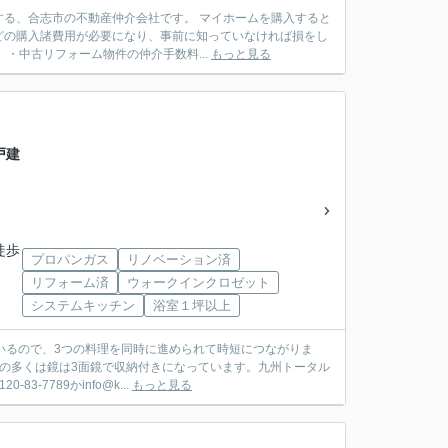
動産仲介会社です。 マイホームを購入すると
どの購入諸費用が必要になり、事前に知っていなければ損をし
建売住宅）・中古リフォーム物件の仲介手数料...
もっと見る
戸建
徒歩
プロパンガス
リノベーション済
リフォーム済
ウォークインクロゼット
システムキッチン
浴室１坪以上
いるので、3つの料理を同時に進められて時短につながりま
台の多くは鏡は3面鏡で収納付きになっています。九州トータル
7789かinfo@k...
もっと見る