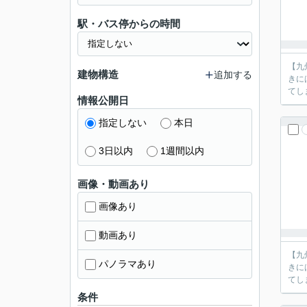
駅・バス停からの時間
【九
建物構造
追加する
きに
情報公開日
指定しない
本日
3日以内
1週間以内
画像・動画あり
画像あり
動画あり
【九
パノラマあり
きに
条件