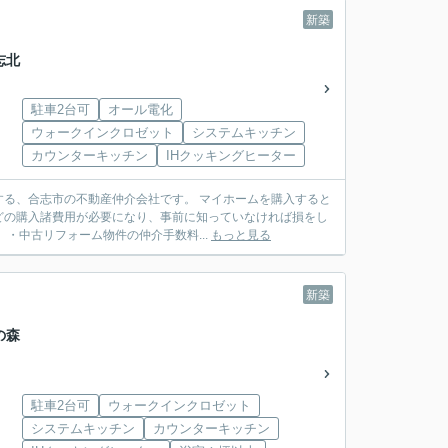
新築
志北
駐車2台可
オール電化
ウォークインクロゼット
システムキッチン
カウンターキッチン
IHクッキングヒーター
動産仲介会社です。 マイホームを購入すると
どの購入諸費用が必要になり、事前に知っていなければ損をし
建売住宅）・中古リフォーム物件の仲介手数料...
もっと見る
新築
の森
駐車2台可
ウォークインクロゼット
システムキッチン
カウンターキッチン