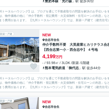
豊肥本線
「
光の森
」駅 徒歩30分
州トータルハウジング】は、ブログを通じて不動産取引の問題を解決のお手伝いをする、合志市の不
は、物件価格の他に「仲介手数料・登記費用・火災保険料・住宅ローンの利息」な
てしまう費用があります。 【九州トータルハウジング】では、新築一戸建て（
新築一戸建
NEW
合志市
合生
仲介手数料不要 大英産業ヒカリテラス合
【西合志第一小・西合志中】 ４号地
4,199
万円
- / 93.98㎡ / 3LDK /新築 /1階建
熊本電気鉄道
「
御代志
」駅 徒歩44分
州トータルハウジング】は、ブログを通じて不動産取引の問題を解決のお手伝いをする、合志市の不
は、物件価格の他に「仲介手数料・登記費用・火災保険料・住宅ローンの利息」な
てしまう費用があります。 【九州トータルハウジング】では、新築一戸建て（
新築一戸建
NEW
合志市
合生