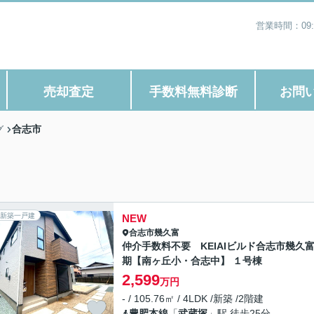
営業時間：09
売却査定
手数料無料診断
お問
合志市
グ
新築一戸建
NEW
合志市
幾久富
仲介手数料不要 KEIAIビルド合志市幾久
期【南ヶ丘小・合志中】 １号棟
2,599
万円
- / 105.76㎡ / 4LDK /新築 /2階建
豊肥本線
「
武蔵塚
」駅 徒歩25分