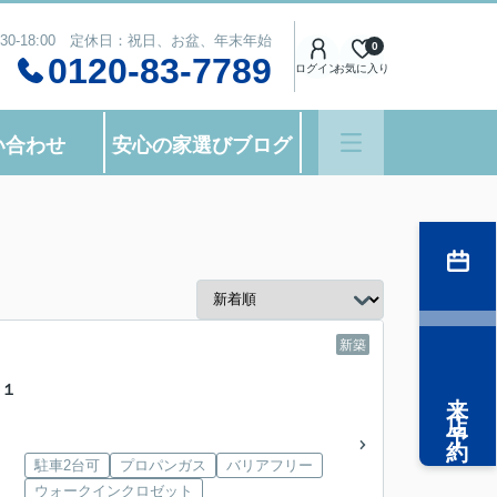
:30-18:00 定休日：祝日、お盆、年末年始
0
0120-83-7789
ログイン
お気に入り
い合わせ
安心の家選びブログ
新築
富１
来店予約
駐車2台可
プロパンガス
バリアフリー
ウォークインクロゼット