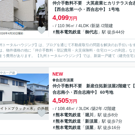
仲介手数料不要 大英産業ヒカリテラス合
【西合志第一小・西合志中】 1号地
4,099
万円
- / 110.96㎡ / 4LDK /新築 /2階建
熊本電気鉄道
「
御代志
」駅 徒歩44分
州トータルハウジング】は、ブログを通じて不動産取引の問題を解決のお手伝いをする、合志市の不
は、物件価格の他に「仲介手数料・登記費用・火災保険料・住宅ローンの利息」な
てしまう費用があります。 【九州トータルハウジング】では、新築一戸建て（
中古一戸建
NEW
合志市
須屋
仲介手数料不要 新産住拓新須屋2階建て
合志南小・西合志南中】 60号地
4,505
万円
- / 108.48㎡ / 3LDK /築2年 /2階建
熊本電気鉄道
「
堀川
」駅 徒歩8分
熊本電気鉄道
「
新須屋
」駅 徒歩7分
熊本電気鉄道
「
須屋
」駅 徒歩16分