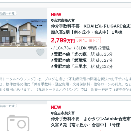
新築一戸建
NEW
合志市
幾久富
仲介手数料不要 KEIAIビルドLIGARE合
幾久富2期【南ヶ丘小・合志中】 1号棟
2,799
8月7日 値下げ
万円
- / 104.73㎡ / 3LDK /新築 /2階建
豊肥本線
「
光の森
」駅 徒歩25分
豊肥本線
「
武蔵塚
」駅 徒歩27分
豊肥本線
「
三里木
」駅 徒歩32分
州トータルハウジング】は、ブログを通じて不動産取引の問題を解決のお手伝いをする、合志市の不
は、物件価格の他に「仲介手数料・登記費用・火災保険料・住宅ローンの利息」な
てしまう費用があります。 【九州トータルハウジング】では、新築一戸建て（
新築一戸建
NEW
合志市
幾久富
仲介手数料不要 よかタウンAdoble合志
久富６期【南ヶ丘小・合志中】 1号棟