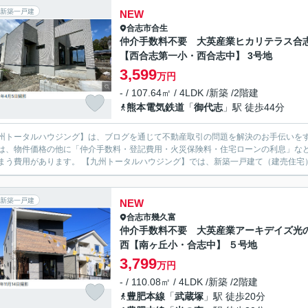
新築一戸建
NEW
合志市
合生
仲介手数料不要 大英産業ヒカリテラス合
【西合志第一小・西合志中】 3号地
3,599
万円
- / 107.64㎡ / 4LDK /新築 /2階建
熊本電気鉄道
「
御代志
」駅 徒歩44分
州トータルハウジング】は、ブログを通じて不動産取引の問題を解決のお手伝いをする、合志市の不
は、物件価格の他に「仲介手数料・登記費用・火災保険料・住宅ローンの利息」な
てしまう費用があります。 【九州トータルハウジング】では、新築一戸建て（
新築一戸建
NEW
合志市
幾久富
仲介手数料不要 大英産業アーキデイズ光
西【南ヶ丘小・合志中】 ５号地
3,799
万円
- / 110.08㎡ / 4LDK /新築 /2階建
豊肥本線
「
武蔵塚
」駅 徒歩20分