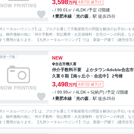
3,598
8月7日 値下げ
万円
- / 99.01㎡ / 4LDK /予定 /2階建
豊肥本線
「
光の森
」駅 徒歩25分
州トータルハウジング】は、ブログを通じて不動産取引の問題を解決のお手伝いをする、合志市の不
は、物件価格の他に「仲介手数料・登記費用・火災保険料・住宅ローンの利息」な
てしまう費用があります。 【九州トータルハウジング】では、新築一戸建て（
新築一戸建
NEW
合志市
幾久富
仲介手数料不要 よかタウンAdoble合志
久富６期【南ヶ丘小・合志中】 2号棟
3,498
8月7日 値下げ
万円
- / 99.99㎡ / 4LDK＋S(納戸) /予定 /2階建
豊肥本線
「
光の森
」駅 徒歩25分
州トータルハウジング】は、ブログを通じて不動産取引の問題を解決のお手伝いをする、合志市の不
は、物件価格の他に「仲介手数料・登記費用・火災保険料・住宅ローンの利息」な
てしまう費用があります。 【九州トータルハウジング】では、新築一戸建て（