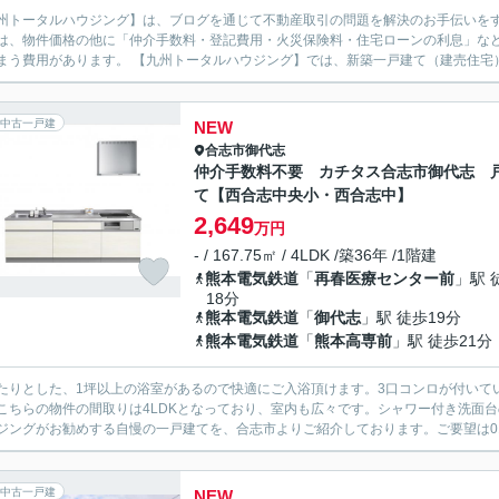
州トータルハウジング】は、ブログを通じて不動産取引の問題を解決のお手伝いをする、合志市の不
は、物件価格の他に「仲介手数料・登記費用・火災保険料・住宅ローンの利息」な
てしまう費用があります。 【九州トータルハウジング】では、新築一戸建て（
中古一戸建
NEW
合志市
御代志
仲介手数料不要 カチタス合志市御代志 
て【西合志中央小・西合志中】
2,649
万円
- / 167.75㎡ / 4LDK /築36年 /1階建
熊本電気鉄道
「
再春医療センター前
」駅 
18分
熊本電気鉄道
「
御代志
」駅 徒歩19分
熊本電気鉄道
「
熊本高専前
」駅 徒歩21分
たりとした、1坪以上の浴室があるので快適にご入浴頂けます。3口コンロが付いて
こちらの物件の間取りは4LDKとなっており、室内も広々です。シャワー付き洗面
ジングがお勧めする自慢の一戸建てを、合志市よりご紹介しております。ご要望は0120-83-
中古一戸建
NEW