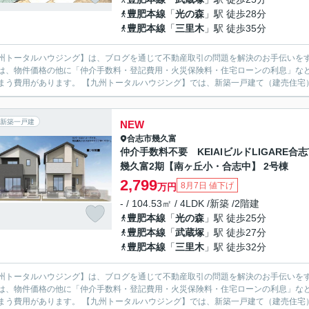
豊肥本線
「
光の森
」駅 徒歩28分
豊肥本線
「
三里木
」駅 徒歩35分
州トータルハウジング】は、ブログを通じて不動産取引の問題を解決のお手伝いをする、合志市の不
は、物件価格の他に「仲介手数料・登記費用・火災保険料・住宅ローンの利息」な
てしまう費用があります。 【九州トータルハウジング】では、新築一戸建て（
新築一戸建
NEW
合志市
幾久富
仲介手数料不要 KEIAIビルドLIGARE合
幾久富2期【南ヶ丘小・合志中】 2号棟
2,799
8月7日 値下げ
万円
- / 104.53㎡ / 4LDK /新築 /2階建
豊肥本線
「
光の森
」駅 徒歩25分
豊肥本線
「
武蔵塚
」駅 徒歩27分
豊肥本線
「
三里木
」駅 徒歩32分
州トータルハウジング】は、ブログを通じて不動産取引の問題を解決のお手伝いをする、合志市の不
は、物件価格の他に「仲介手数料・登記費用・火災保険料・住宅ローンの利息」な
てしまう費用があります。 【九州トータルハウジング】では、新築一戸建て（