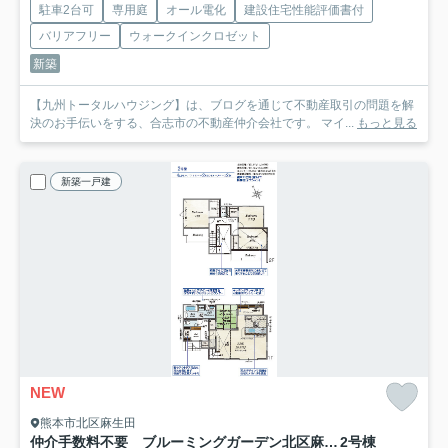
駐車2台可
専用庭
オール電化
建設住宅性能評価書付
バリアフリー
ウォークインクロゼット
新築
【九州トータルハウジング】は、ブログを通じて不動産取引の問題を解
決のお手伝いをする、合志市の不動産仲介会社です。 マイ...
もっと見る
新築一戸建
NEW
熊本市北区麻生田
仲介手数料不要 ブルーミングガーデン北区麻生田３丁目【麻生田小・清水中】
2号棟