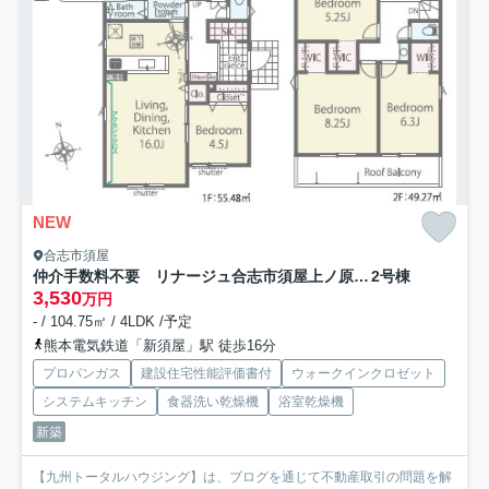
NEW
合志市須屋
仲介手数料不要 リナージュ合志市須屋上ノ原【西合志南小・西合志南中】
2号棟
3,530
万円
- / 104.75㎡ / 4LDK /予定
熊本電気鉄道「新須屋」駅 徒歩16分
プロパンガス
建設住宅性能評価書付
ウォークインクロゼット
システムキッチン
食器洗い乾燥機
浴室乾燥機
新築
【九州トータルハウジング】は、ブログを通じて不動産取引の問題を解