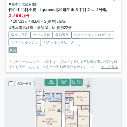
熊本市北区麻生田
仲介手〇料不要 i-passo北区麻生田５丁目２期【麻生田小・清水中】
2号地
2,799
万円
- / 107.23㎡ / 4LDK＋S(納戸) /新築
熊本電気鉄道「新須屋」駅 徒歩22分
陽当り良好
オール電化
収納豊富
ウォークインクロゼット
システムキッチン
IHクッキングヒーター
新築
【九州トータルハウジング】は、ブログを通じて不動産取引の問題を解
決のお手伝いをする、合志市の不動産仲介会社です。 マイ...
もっと見る
新築一戸建