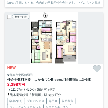
決のお手伝いをする、合志市の不動産仲介会社です。 マイ...
もっと見る
新築一戸建
NEW
熊本市北区鶴羽田
仲介手数料不要 よかタウンBloom北区鶴羽田3丁目１期【北部東小・北部中】
3号棟
3,398
万円
- / 111.97㎡ / 4LDK＋S(納戸) /予定
熊本電気鉄道「新須屋」駅 徒歩17分
駐車2台可
プロパンガス
専用庭
収納豊富
ウォークインクロゼット
システムキッチン