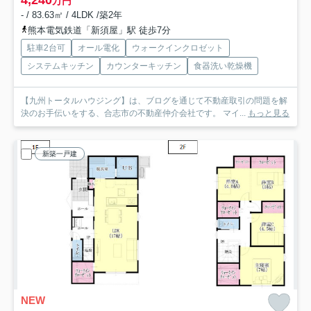
4,240
万円
- / 83.63㎡ / 4LDK /築2年
熊本電気鉄道「新須屋」駅 徒歩7分
駐車2台可
オール電化
ウォークインクロゼット
システムキッチン
カウンターキッチン
食器洗い乾燥機
【九州トータルハウジング】は、ブログを通じて不動産取引の問題を解
決のお手伝いをする、合志市の不動産仲介会社です。 マイ...
もっと見る
新築一戸建
NEW