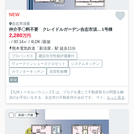
NEW
合志市須屋
仲介手〇料不要 クレイドルガーデン合志市須屋第19【西合志南小・西合志南中】
1号棟
2,280
万円
- / 93.14㎡ / 4LDK /新築
熊本電気鉄道「新須屋」駅 徒歩11分
プロパンガス
建設住宅性能評価書付
ウォークインシューズクロゼット
システムキッチン
カウンターキッチン
浴室乾燥機
新築
【九州トータルハウジング】は、ブログを通じて不動産取引の問題を解
決のお手伝いをする、合志市の不動産仲介会社です。 マイ...
もっと見る
新築一戸建