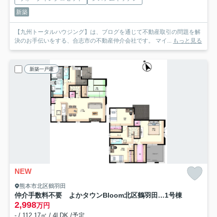
新築
【九州トータルハウジング】は、ブログを通じて不動産取引の問題を解
決のお手伝いをする、合志市の不動産仲介会社です。 マイ...
もっと見る
新築一戸建
NEW
熊本市北区鶴羽田
仲介手数料不要 よかタウンBloom北区鶴羽田3丁目１期【北部東小・北部中】
1号棟
2,998
万円
- / 112.17㎡ / 4LDK /予定