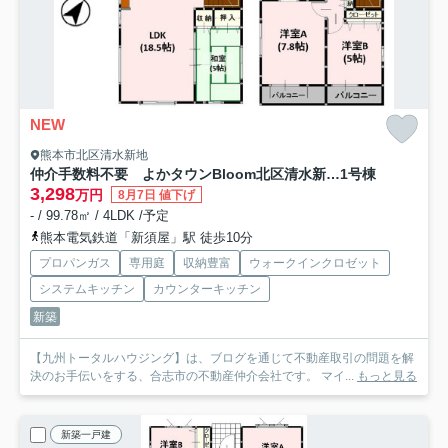
NEW
熊本市北区清水新地
仲介手数料不要 よかタウンBloom北区清水新地6丁目1期【麻生田小・清水中】
1号棟
3,298
万円
8月7日 値下げ
- / 99.78㎡ / 4LDK /予定
熊本電気鉄道「新須屋」駅 徒歩10分
プロパンガス
専用庭
収納豊富
ウォークインクロゼット
システムキッチン
カウンターキッチン
新築
【九州トータルハウジング】は、ブログを通じて不動産取引の問題を解
決のお手伝いをする、合志市の不動産仲介会社です。 マイ...
もっと見る
新築一戸建