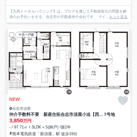
【九州トータルハウジング】は、ブログを通じて不動産取引の問題を解
決のお手伝いをする、合志市の不動産仲介会社です。 マイ...
もっと見る
中古一戸建
NEW
合志市須屋
仲介手数料不要 新産住拓合志市須屋小迫【西合志南小・西合志南中】
7号地
3,850
万円
- / 97.71㎡ / 3LDK＋S(納戸) /築2年
熊本電気鉄道「新須屋」駅 徒歩19分