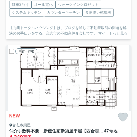
駐車2台可
オール電化
ウォークインクロゼット
システムキッチン
カウンターキッチン
食器洗い乾燥機
【九州トータルハウジング】は、ブログを通じて不動産取引の問題を解
決のお手伝いをする、合志市の不動産仲介会社です。 マイ...
もっと見る
中古一戸建
NEW
合志市須屋
仲介手数料不要 新産住拓新須屋平屋【西合志南小・西合志南中】
47号地