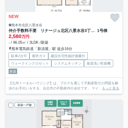
NEW
熊本市北区八景水谷
仲介手数料不要 リナージュ北区八景水谷3丁目第1期【城北小・中】
1号棟
2,580
万円
- / 96.05㎡ / 3LDK /新築
熊本電気鉄道「新須屋」駅 徒歩16分
駐車2台可
都市ガス
建設住宅性能評価書付
ウォークインクロゼット
システムキッチン
食器洗い乾燥機
新築
【九州トータルハウジング】は、ブログを通じて不動産取引の問題を解
決のお手伝いをする、合志市の不動産仲介会社です。 マイ...
もっと見る
新築一戸建