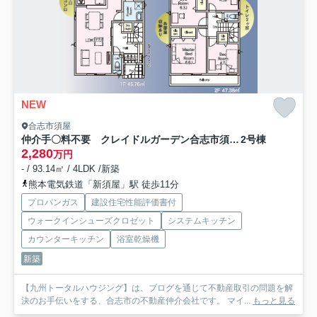
NEW
合志市須屋
仲介手〇料不要 クレイドルガーデン合志市須屋第19【西合志南小・西合志南中】
2号棟
2,280
万円
- / 93.14㎡ / 4LDK /新築
熊本電気鉄道「新須屋」駅 徒歩11分
プロパンガス
建設住宅性能評価書付
ウォークインシューズクロゼット
システムキッチン
カウンターキッチン
浴室乾燥機
新築
【九州トータルハウジング】は、ブログを通じて不動産取引の問題を解
決のお手伝いをする、合志市の不動産仲介会社です。 マイ...
もっと見る