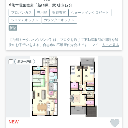
熊本電気鉄道「新須屋」駅 徒歩17分
プロパンガス
専用庭
収納豊富
ウォークインクロゼット
システムキッチン
カウンターキッチン
新築
【九州トータルハウジング】は、ブログを通じて不動産取引の問題を解
決のお手伝いをする、合志市の不動産仲介会社です。 マイ...
もっと見る
新築一戸建
NEW