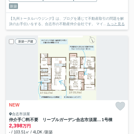
新築
【九州トータルハウジング】は、ブログを通じて不動産取引の問題を解
決のお手伝いをする、合志市の不動産仲介会社です。 マイ...
もっと見る
新築一戸建
NEW
合志市須屋
仲介手〇料不要 リーブルガーデン合志市須屋第十三【西合志南小・西合志南中】
1号棟
2,398
万円
- / 103.51㎡ / 4LDK /新築