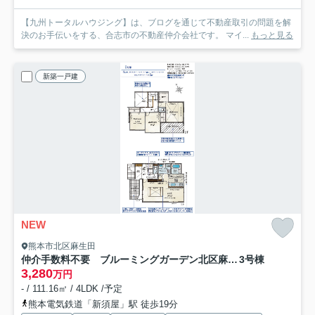
【九州トータルハウジング】は、ブログを通じて不動産取引の問題を解
決のお手伝いをする、合志市の不動産仲介会社です。 マイ...
もっと見る
新築一戸建
NEW
熊本市北区麻生田
仲介手数料不要 ブルーミングガーデン北区麻生田３丁目【麻生田小・清水中】
3号棟
3,280
万円
- / 111.16㎡ / 4LDK /予定
熊本電気鉄道「新須屋」駅 徒歩19分