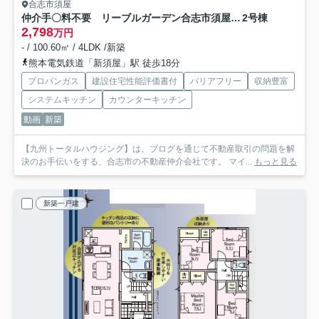
合志市須屋
仲介手〇料不要 リーブルガーデン合志市須屋第十四【西合志南小・西合志南中】
2号棟
2,798
万円
- / 100.60㎡ / 4LDK /新築
熊本電気鉄道「新須屋」駅 徒歩18分
プロパンガス
建設住宅性能評価書付
バリアフリー
収納豊富
システムキッチン
カウンターキッチン
動画
新築
【九州トータルハウジング】は、ブログを通じて不動産取引の問題を解
決のお手伝いをする、合志市の不動産仲介会社です。 マイ...
もっと見る
新築一戸建