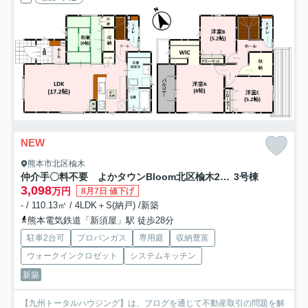
NEW
熊本市北区楡木
仲介手〇料不要 よかタウンBloom北区楡木2丁目2期【楡木小・楠中】
3号棟
3,098
万円
8月7日 値下げ
- / 110.13㎡ / 4LDK＋S(納戸) /新築
熊本電気鉄道「新須屋」駅 徒歩28分
駐車2台可
プロパンガス
専用庭
収納豊富
ウォークインクロゼット
システムキッチン
新築
【九州トータルハウジング】は、ブログを通じて不動産取引の問題を解