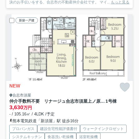
決のお手伝いをする、合志市の不動産仲介会社です。 マイ...
もっと見る
新築一戸建
NEW
合志市須屋
仲介手数料不要 リナージュ合志市須屋上ノ原【西合志南小・西合志南中】
1号棟
3,630
万円
- / 105.16㎡ / 4LDK /予定
熊本電気鉄道「新須屋」駅 徒歩16分
プロパンガス
建設住宅性能評価書付
ウォークインクロゼット
システムキッチン
食器洗い乾燥機
浴室乾燥機