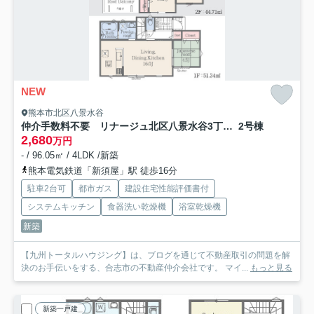
NEW
熊本市北区八景水谷
仲介手数料不要 リナージュ北区八景水谷3丁目第1期【城北小・中】
2号棟
2,680
万円
- / 96.05㎡ / 4LDK /新築
熊本電気鉄道「新須屋」駅 徒歩16分
駐車2台可
都市ガス
建設住宅性能評価書付
システムキッチン
食器洗い乾燥機
浴室乾燥機
新築
【九州トータルハウジング】は、ブログを通じて不動産取引の問題を解
決のお手伝いをする、合志市の不動産仲介会社です。 マイ...
もっと見る
新築一戸建