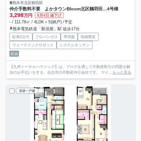
熊本市北区鶴羽田
仲介手数料不要 よかタウンBloom北区鶴羽田3丁目１期【北部東小・北部中】
4号棟
3,298
万円
8月4日 値下げ
- / 111.78㎡ / 4LDK＋S(納戸) /予定
熊本電気鉄道「新須屋」駅 徒歩17分
駐車2台可
プロパンガス
専用庭
収納豊富
ウォークインクロゼット
システムキッチン
新築
【九州トータルハウジング】は、ブログを通じて不動産取引の問題を解
決のお手伝いをする、合志市の不動産仲介会社です。 マイ...
もっと見る
新築一戸建