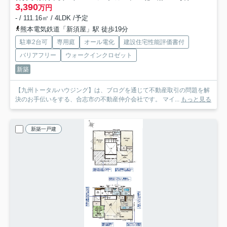
3,390
万円
- / 111.16㎡ / 4LDK /予定
熊本電気鉄道「新須屋」駅 徒歩19分
駐車2台可
専用庭
オール電化
建設住宅性能評価書付
バリアフリー
ウォークインクロゼット
新築
【九州トータルハウジング】は、ブログを通じて不動産取引の問題を解
決のお手伝いをする、合志市の不動産仲介会社です。 マイ...
もっと見る
新築一戸建