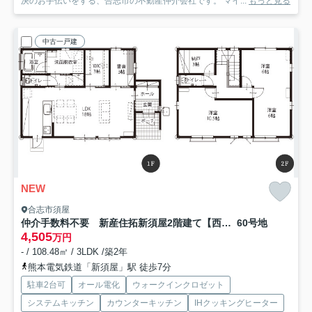
決のお手伝いをする、合志市の不動産仲介会社です。 マイ...
もっと見る
中古一戸建
NEW
合志市須屋
仲介手数料不要 新産住拓新須屋2階建て【西合志南小・西合志南中】
60号地
4,505
万円
- / 108.48㎡ / 3LDK /築2年
熊本電気鉄道「新須屋」駅 徒歩7分
駐車2台可
オール電化
ウォークインクロゼット
システムキッチン
カウンターキッチン
IHクッキングヒーター