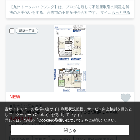
【九州トータルハウジング】は、ブログを通じて不動産取引の問題を解
決のお手伝いをする、合志市の不動産仲介会社です。 マイ...
もっと見る
新築一戸建
NEW
熊本市北区麻生田
当サイトでは、お客様の当サイト利用状況把握、サービス向上検討を目的と
仲介手〇料不要 ブルーミングガーデン北区麻生田３丁目【麻生田小・清水中】
4号棟
して、クッキー（Cookie）を使用しています。
3,480
万円
詳しくは、当社の
「Cookieの取扱いについて」
をご確認ください。
- / 151.97㎡ / 4LDK /予定
閉じる
熊本電気鉄道「新須屋」駅 徒歩19分
駐車2台可
専用庭
オール電化
建設住宅性能評価書付