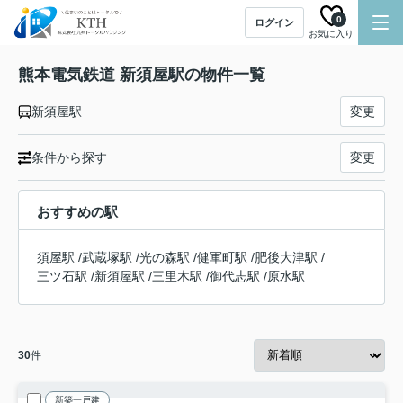
0
ログイン
お気に入り
熊本電気鉄道 新須屋駅の物件一覧
新須屋駅
変更
条件から探す
変更
おすすめの駅
須屋駅
/
武蔵塚駅
/
光の森駅
/
健軍町駅
/
肥後大津駅
/
三ツ石駅
/
新須屋駅
/
三里木駅
/
御代志駅
/
原水駅
30
件
新築一戸建