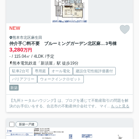
NEW
熊本市北区麻生田
仲介手〇料不要 ブルーミングガーデン北区麻生田３丁目【麻生田小・清水中】
3号棟
3,280
万円
- / 115.04㎡ / 4LDK /予定
熊本電気鉄道「新須屋」駅 徒歩19分
駐車2台可
専用庭
オール電化
建設住宅性能評価書付
バリアフリー
ウォークインクロゼット
新築
【九州トータルハウジング】は、ブログを通じて不動産取引の問題を解
決のお手伝いをする、合志市の不動産仲介会社です。 マイ...
もっと見る
新築一戸建