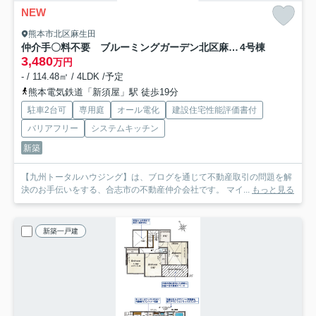
NEW
熊本市北区麻生田
仲介手〇料不要 ブルーミングガーデン北区麻生田３丁目【麻生田小・清水中】
4号棟
3,480
万円
- / 114.48㎡ / 4LDK /予定
熊本電気鉄道「新須屋」駅 徒歩19分
駐車2台可
専用庭
オール電化
建設住宅性能評価書付
バリアフリー
システムキッチン
新築
【九州トータルハウジング】は、ブログを通じて不動産取引の問題を解
決のお手伝いをする、合志市の不動産仲介会社です。 マイ...
もっと見る
新築一戸建