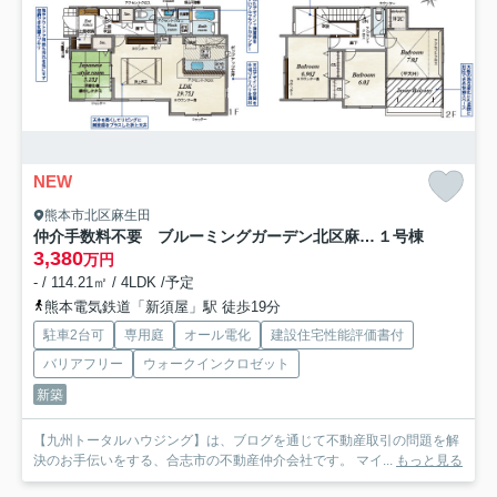
NEW
熊本市北区麻生田
仲介手数料不要 ブルーミングガーデン北区麻生田３丁目【麻生田小・清水中】
１号棟
3,380
万円
- / 114.21㎡ / 4LDK /予定
熊本電気鉄道「新須屋」駅 徒歩19分
駐車2台可
専用庭
オール電化
建設住宅性能評価書付
バリアフリー
ウォークインクロゼット
新築
【九州トータルハウジング】は、ブログを通じて不動産取引の問題を解
決のお手伝いをする、合志市の不動産仲介会社です。 マイ...
もっと見る