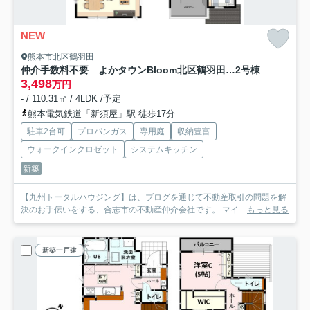
NEW
熊本市北区鶴羽田
仲介手数料不要 よかタウンBloom北区鶴羽田3丁目１期【北部東小・北部中】
2号棟
3,498
万円
- / 110.31㎡ / 4LDK /予定
熊本電気鉄道「新須屋」駅 徒歩17分
駐車2台可
プロパンガス
専用庭
収納豊富
ウォークインクロゼット
システムキッチン
新築
【九州トータルハウジング】は、ブログを通じて不動産取引の問題を解
決のお手伝いをする、合志市の不動産仲介会社です。 マイ...
もっと見る
新築一戸建