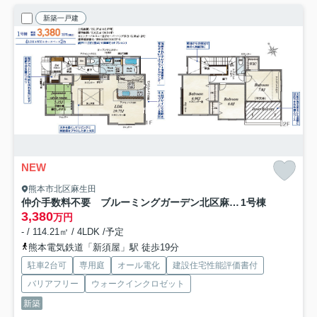
新築一戸建
NEW
熊本市北区麻生田
仲介手数料不要 ブルーミングガーデン北区麻生田３丁目【麻生田小・清水中】
1号棟
3,380
万円
- / 114.21㎡ / 4LDK /予定
熊本電気鉄道「新須屋」駅 徒歩19分
駐車2台可
専用庭
オール電化
建設住宅性能評価書付
バリアフリー
ウォークインクロゼット
新築