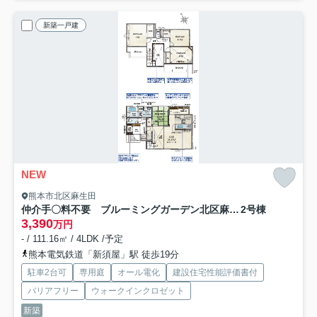
新築一戸建
NEW
熊本市北区麻生田
仲介手〇料不要 ブルーミングガーデン北区麻生田３丁目【麻生田小・清水中】
2号棟
3,390
万円
- / 111.16㎡ / 4LDK /予定
熊本電気鉄道「新須屋」駅 徒歩19分
駐車2台可
専用庭
オール電化
建設住宅性能評価書付
バリアフリー
ウォークインクロゼット
新築