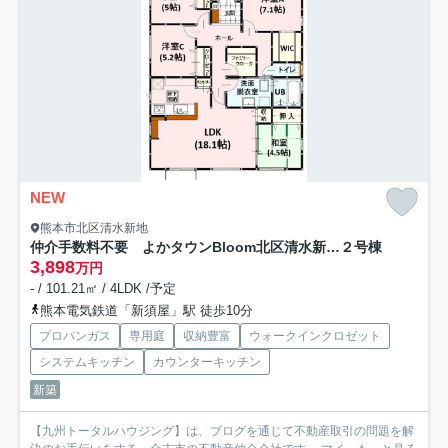
NEW
熊本市北区清水新地
仲介手数料不要 よかタウンBloom北区清水新地6丁目1期【麻生田小・清水中】
２号棟
3,898
万円
- / 101.21㎡ / 4LDK /予定
熊本電気鉄道「新須屋」駅 徒歩10分
プロパンガス
専用庭
収納豊富
ウォークインクロゼット
システムキッチン
カウンターキッチン
新築
【九州トータルハウジング】は、ブログを通じて不動産取引の問題を解