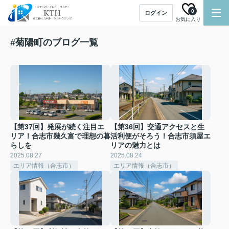
0
ログイン
お気に入り
#菊陽町のブログ一覧
【第37回】発展が続く注目エ
【第36回】交通アクセスと生
リア！合志市幾久富で理想の暮
活利便がそろう！合志市須屋エ
らしを
リアの魅力とは
2025.08.27
2025.08.24
エリア情報（合志市）
エリア情報（合志市）