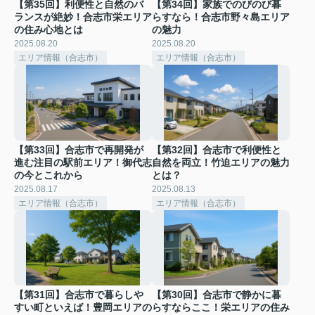
【第35回】利便性と自然のバ
【第34回】家族でのびのび暮
ランスが絶妙！合志市栄エリア
らすなら！合志市野々島エリア
の住み心地とは
の魅力
2025.08.20
2025.08.20
エリア情報（合志市）
エリア情報（合志市）
【第33回】合志市で再開発が
【第32回】合志市で利便性と
進む注目の駅前エリア！御代志
自然を両立！竹迫エリアの魅力
の今とこれから
とは？
2025.08.17
2025.08.13
エリア情報（合志市）
エリア情報（合志市）
【第31回】合志市で暮らしや
【第30回】合志市で静かに暮
すい町といえば！豊岡エリアの
らすならここ！栄エリアの住み