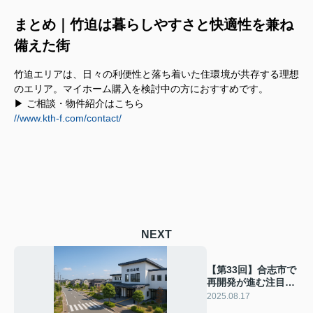
まとめ｜竹迫は暮らしやすさと快適性を兼ね
備えた街
竹迫エリアは、日々の利便性と落ち着いた住環境が共存する理想
のエリア。マイホーム購入を検討中の方におすすめです。
▶ ご相談・物件紹介はこちら
//www.kth-f.com/contact/
NEXT
【第33回】合志市で
再開発が進む注目の
駅前エリア！御代志
2025.08.17
の今とこれから