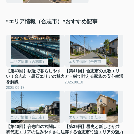
”エリア情報（合志市）”おすすめ記事
エリア情報（合志市）
エリア情報（合志市）
【第43回】駅近で暮らしやす
【第41回】合志市の文教エリ
い！合志市・黒石エリアの魅力
ア・栄で叶える家族の安心生活
を解説
2025.09.10
2025.09.17
エリア情報（合志市）
エリア情報（合志市）
【第40回】合志市の玄関口！
【第39回】歴史と新しさが共
御代志エリアの住みやすさに注
存する合志市竹迫エリアの魅力