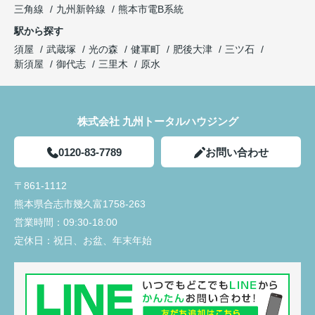
三角線
九州新幹線
熊本市電B系統
駅から探す
須屋
武蔵塚
光の森
健軍町
肥後大津
三ツ石
新須屋
御代志
三里木
原水
株式会社 九州トータルハウジング
0120-83-7789
お問い合わせ
〒861-1112
熊本県合志市幾久富1758-263
営業時間：
09:30-18:00
定休日：
祝日、お盆、年末年始