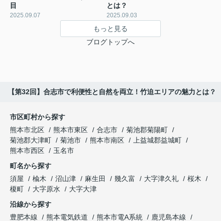
目
とは？
2025.09.07
2025.09.03
もっと見る
ブログトップへ
【第32回】合志市で利便性と自然を両立！竹迫エリアの魅力とは？
市区町村から探す
熊本市北区
熊本市東区
合志市
菊池郡菊陽町
菊池郡大津町
菊池市
熊本市南区
上益城郡益城町
熊本市西区
玉名市
町名から探す
須屋
楡木
沼山津
麻生田
幾久富
大字津久礼
桜木
榎町
大字原水
大字大津
沿線から探す
豊肥本線
熊本電気鉄道
熊本市電A系統
鹿児島本線