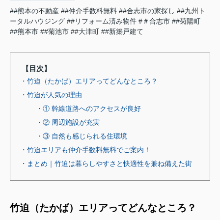
##熊本の不動産
##仲介手数料無料
##合志市の家探し
##九州ト
ータルハウジング
##リフォーム済み物件
#＃合志市
##菊陽町
##熊本市
##菊池市
##大津町
##新築戸建て
【目次】
・竹迫（たかば）エリアってどんなところ？
・竹迫が人気の理由
・① 幹線道路へのアクセスが良好
・② 周辺施設が充実
・③ 自然も感じられる住環境
・竹迫エリアも仲介手数料無料でご案内！
・まとめ｜竹迫は暮らしやすさと快適性を兼ね備えた街
竹迫（たかば）エリアってどんなところ？