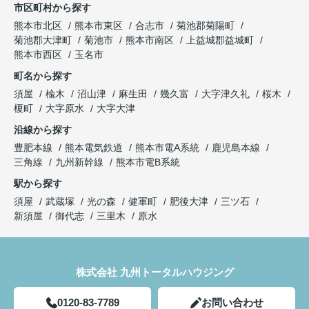
市区町村から探す
熊本市北区
熊本市東区
合志市
菊池郡菊陽町
菊池郡大津町
菊池市
熊本市南区
上益城郡益城町
熊本市西区
玉名市
町名から探す
須屋
楡木
沼山津
麻生田
幾久富
大字津久礼
桜木
榎町
大字原水
大字大津
沿線から探す
豊肥本線
熊本電気鉄道
熊本市電A系統
鹿児島本線
三角線
九州新幹線
熊本市電B系統
駅から探す
須屋
武蔵塚
光の森
健軍町
肥後大津
三ツ石
新須屋
御代志
三里木
原水
株式会社 九州トータルハウジング
0120-83-7789
お問い合わせ