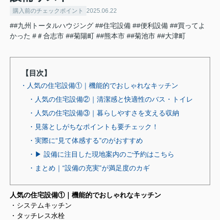
購入前のチェックポイント
2025.06.22
##九州トータルハウジング
##住宅設備
##便利設備
##買ってよ
かった
#＃合志市
##菊陽町
##熊本市
##菊池市
##大津町
【目次】
・人気の住宅設備①｜機能的でおしゃれなキッチン
・人気の住宅設備②｜清潔感と快適性のバス・トイレ
・人気の住宅設備③｜暮らしやすさを支える収納
・見落としがちなポイントも要チェック！
・実際に“見て体感する”のがおすすめ
・▶ 設備に注目した現地案内のご予約はこちら
・まとめ｜“設備の充実”が満足度のカギ
人気の住宅設備①｜機能的でおしゃれなキッチン
・システムキッチン
・タッチレス水栓