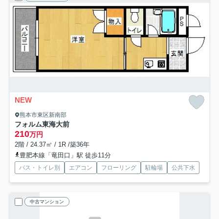
NEW
熊本市東区新南部
フォルム東海大前
210
万円
2階 / 24.37㎡ / 1R /築36年
豊肥本線「竜田口」駅 徒歩11分
バス・トイレ別
エアコン
フローリング
駐輪場
公共下水
中古マンション