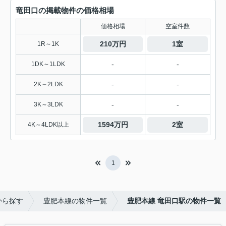
竜田口の掲載物件の価格相場
価格相場
空室件数
210万円
1室
1R～1K
-
-
1DK～1LDK
-
-
2K～2LDK
-
-
3K～3LDK
1594万円
2室
4K～4LDK以上
1
から探す
豊肥本線の物件一覧
豊肥本線 竜田口駅の物件一覧