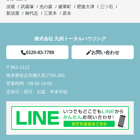
須屋
武蔵塚
光の森
健軍町
肥後大津
三ツ石
新須屋
御代志
三里木
原水
株式会社 九州トータルハウジング
0120-83-7789
お問い合わせ
〒861-1112
熊本県合志市幾久富1758-263
営業時間：
09:30-18:00
定休日：
祝日、お盆、年末年始