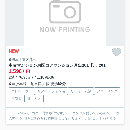
NEW
熊本市東区月出
中古マンション東区コアマンション月出201【月出小・錦ヶ丘中】
201
1,598
万円
2階 / 76.95㎡ / 4LDK /築36年
豊肥本線「竜田口」駅 徒歩58分
エレベーター
リノベーション済
リフォーム済
フローリング
電気有
都市ガス
10.35㎡のバルコニー付き物件です。3口コンロが付いているので、3つ
の料理を同時に進められて時短につながります。バルコ...
もっと見る