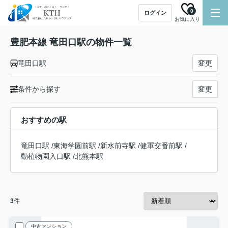
0
ログイン
お気に入り
豊肥本線 竜田口駅の物件一覧
竜田口駅
変更
条件から探す
変更
おすすめの駅
竜田口駅
/
東海学園前駅
/
新水前寺駅
/
健軍交番前駅
/
動植物園入口駅
/
北熊本駅
3
件
中古マンション