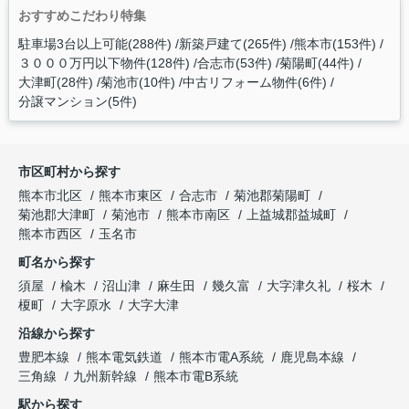
おすすめこだわり特集
駐車場3台以上可能(288件)
新築戸建て(265件)
熊本市(153件)
３０００万円以下物件(128件)
合志市(53件)
菊陽町(44件)
大津町(28件)
菊池市(10件)
中古リフォーム物件(6件)
分譲マンション(5件)
市区町村から探す
熊本市北区
熊本市東区
合志市
菊池郡菊陽町
菊池郡大津町
菊池市
熊本市南区
上益城郡益城町
熊本市西区
玉名市
町名から探す
須屋
楡木
沼山津
麻生田
幾久富
大字津久礼
桜木
榎町
大字原水
大字大津
沿線から探す
豊肥本線
熊本電気鉄道
熊本市電A系統
鹿児島本線
三角線
九州新幹線
熊本市電B系統
駅から探す