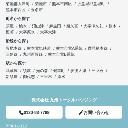
菊池郡大津町
菊池市
熊本市南区
上益城郡益城町
熊本市西区
玉名市
町名から探す
須屋
楡木
沼山津
麻生田
幾久富
大字津久礼
桜木
榎町
大字原水
大字大津
沿線から探す
豊肥本線
熊本電気鉄道
熊本市電A系統
鹿児島本線
三角線
九州新幹線
熊本市電B系統
駅から探す
武蔵塚
須屋
光の森
健軍町
肥後大津
三ツ石
新須屋
御代志
三里木
原水
株式会社 九州トータルハウジング
0120-83-7789
お問い合わせ
〒861-1112