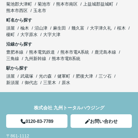
菊池郡大津町
菊池市
熊本市南区
上益城郡益城町
熊本市西区
玉名市
町名から探す
須屋
楡木
沼山津
麻生田
幾久富
大字津久礼
桜木
榎町
大字原水
大字大津
沿線から探す
豊肥本線
熊本電気鉄道
熊本市電A系統
鹿児島本線
三角線
九州新幹線
熊本市電B系統
駅から探す
須屋
武蔵塚
光の森
健軍町
肥後大津
三ツ石
新須屋
御代志
三里木
原水
株式会社 九州トータルハウジング
0120-83-7789
お問い合わせ
〒861-1112