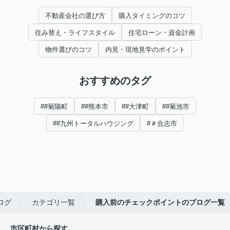
不動産会社の選び方
購入タイミングのコツ
住み替え・ライフスタイル
住宅ローン・資金計画
物件選びのコツ
内見・現地見学のポイント
おすすめのタグ
##菊陽町
##熊本市
##大津町
##菊池市
##九州トータルハウジング
#＃合志市
ログ
カテゴリ一覧
購入前のチェックポイントのブログ一覧
市区町村から探す