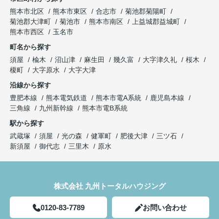
熊本市北区
熊本市東区
合志市
菊池郡菊陽町
菊池郡大津町
菊池市
熊本市南区
上益城郡益城町
熊本市西区
玉名市
町名から探す
須屋
楡木
沼山津
麻生田
幾久富
大字津久礼
桜木
榎町
大字原水
大字大津
沿線から探す
豊肥本線
熊本電気鉄道
熊本市電A系統
鹿児島本線
三角線
九州新幹線
熊本市電B系統
駅から探す
武蔵塚
須屋
光の森
健軍町
肥後大津
三ツ石
新須屋
御代志
三里木
原水
株式会社 九州トータルハウジング
0120-83-7789
お問い合わせ