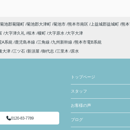
菊池郡菊陽町
菊池郡大津町
菊池市
熊本市南区
上益城郡益城町
熊本
富
大字津久礼
桜木
榎町
大字原水
大字大津
電A系統
鹿児島本線
三角線
九州新幹線
熊本市電B系統
後大津
三ツ石
新須屋
御代志
三里木
原水
トップページ
スタッフ
お客様の声
0120-83-7789
ブログ