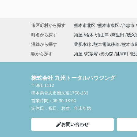
市区町村から探す
熊本市北区
熊本市東区
合志市
町名から探す
須屋
楡木
沼山津
麻生田
幾久
沿線から探す
豊肥本線
熊本電気鉄道
熊本市
駅から探す
須屋
武蔵塚
光の森
健軍町
肥
株式会社 九州トータルハウジング
〒861-1112
熊本県合志市幾久富1758-263
営業時間：
09:30-18:00
定休日：
祝日、お盆、年末年始
お問い合わせ