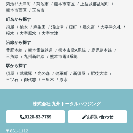
菊池郡大津町
菊池市
熊本市南区
上益城郡益城町
熊本市西区
玉名市
町名から探す
須屋
楡木
麻生田
沼山津
榎町
幾久富
大字津久礼
桜木
大字原水
大字大津
沿線から探す
豊肥本線
熊本電気鉄道
熊本市電A系統
鹿児島本線
三角線
九州新幹線
熊本市電B系統
駅から探す
須屋
武蔵塚
光の森
健軍町
新須屋
肥後大津
三ツ石
御代志
三里木
原水
株式会社 九州トータルハウジング
0120-83-7789
お問い合わせ
〒861-1112