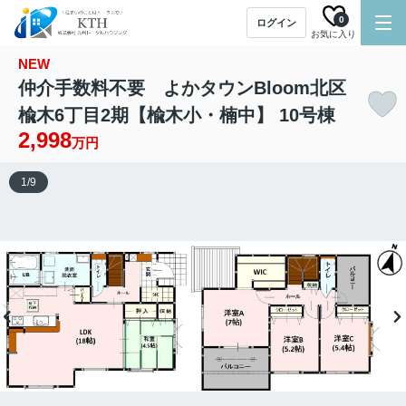
0
ログイン
お気に入り
NEW
仲介手数料不要 よかタウンBloom北区
楡木6丁目2期【楡木小・楠中】 10号棟
2,998
万円
1
/
9