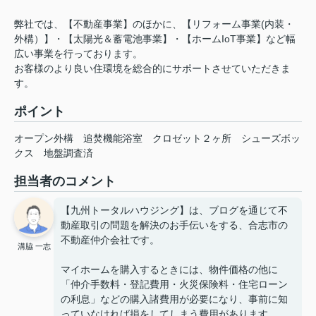
弊社では、【不動産事業】のほかに、【リフォーム事業(内装・
外構）】・【太陽光＆蓄電池事業】・【ホームIoT事業】など幅
広い事業を行っております。
お客様のより良い住環境を総合的にサポートさせていただきま
す。
ポイント
オープン外構
追焚機能浴室
クロゼット２ヶ所
シューズボッ
クス
地盤調査済
担当者のコメント
【九州トータルハウジング】は、ブログを通じて不
動産取引の問題を解決のお手伝いをする、合志市の
不動産仲介会社です。
溝脇 一志
マイホームを購入するときには、物件価格の他に
「仲介手数料・登記費用・火災保険料・住宅ローン
の利息」などの購入諸費用が必要になり、事前に知
っていなければ損をしてしまう費用があります。