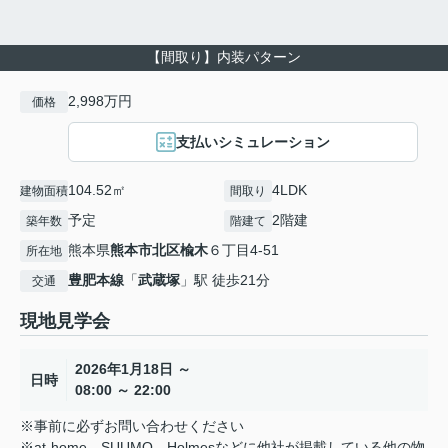
【間取り】内装パターン
2,998万円
価格
支払いシミュレーション
104.52㎡
4LDK
建物面積
間取り
予定
2階建
築年数
階建て
熊本県
熊本市北区
楡木
６丁目4-51
所在地
豊肥本線
「
武蔵塚
」駅 徒歩21分
交通
現地見学会
2026年1月18日 ～
日時
08:00 ～ 22:00
※事前に必ずお問い合わせください
※at-home、SUUMO、Holmesなどに他社が掲載している他の物