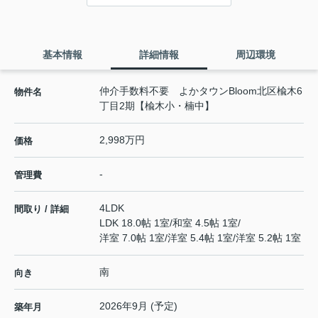
基本情報
詳細情報
周辺環境
仲介手数料不要 よかタウンBloom北区楡木6
物件名
丁目2期【楡木小・楠中】
2,998万円
価格
-
管理費
4LDK
間取り / 詳細
LDK 18.0帖 1室
/
和室 4.5帖 1室
/
洋室 7.0帖 1室
/
洋室 5.4帖 1室
/
洋室 5.2帖 1室
南
向き
2026年9月 (予定)
築年月