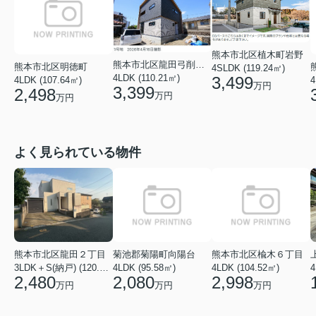
熊本市北区植木町岩野
熊本市北区龍田弓削１丁目
熊本市北区明徳町
4SLDK (119.24㎡)
4LDK (110.21㎡)
3,499
4LDK (107.64㎡)
4
万円
3,399
2,498
万円
万円
よく見られている物件
菊池郡菊陽町向陽台
熊本市北区楡木６丁目
熊本市北区龍田２丁目
4LDK (95.58㎡)
4LDK (104.52㎡)
4
3LDK＋S(納戸) (120.48㎡)
2,080
2,998
2,480
万円
万円
万円