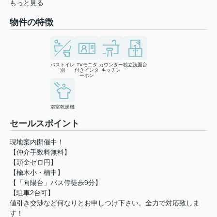
もっと見る
物件の特徴
バストイレ
TVモニタ
カウンター
独立洗面台
別
付きインタ
キッチン
ーホン
浴室乾燥機
セールスポイント
現地案内開催中！
【仲介手数料無料】
【頭金ゼロ円】
【楡木小・楠中】
【「向陽台」バス停徒歩9分】
【駐車2台可】
値引き交渉など何なりとお申しつけ下さい。全力で対応致しま
す！