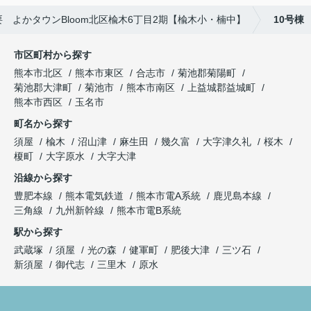
 よかタウンBloom北区楡木6丁目2期【楡木小・楠中】
10号棟
市区町村から探す
熊本市北区
熊本市東区
合志市
菊池郡菊陽町
菊池郡大津町
菊池市
熊本市南区
上益城郡益城町
熊本市西区
玉名市
町名から探す
須屋
楡木
沼山津
麻生田
幾久富
大字津久礼
桜木
榎町
大字原水
大字大津
沿線から探す
豊肥本線
熊本電気鉄道
熊本市電A系統
鹿児島本線
三角線
九州新幹線
熊本市電B系統
駅から探す
武蔵塚
須屋
光の森
健軍町
肥後大津
三ツ石
新須屋
御代志
三里木
原水