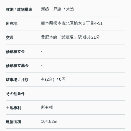
新築一戸建 / 木造
種別 / 建物構造
熊本県
熊本市北区
楡木
６丁目4-51
所在地
豊肥本線
「
武蔵塚
」駅 徒歩21分
交通
-
修繕積立金
-
修繕積立基金
有(2台) / 0円
駐車場 / 月額
その他条件
所有権
土地権利
104.52㎡
建物面積