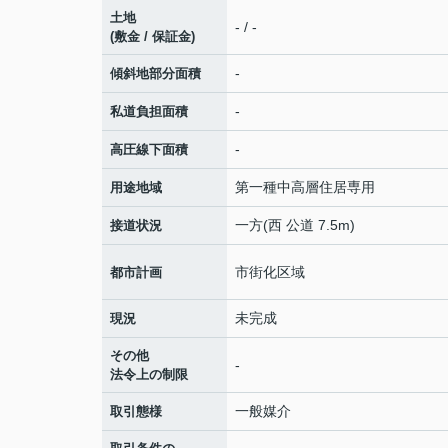
土地
- / -
(敷金 / 保証金)
-
傾斜地部分面積
-
私道負担面積
-
高圧線下面積
第一種中高層住居専用
用途地域
一方(西 公道 7.5m)
接道状況
市街化区域
都市計画
未完成
現況
その他
-
法令上の制限
一般媒介
取引態様