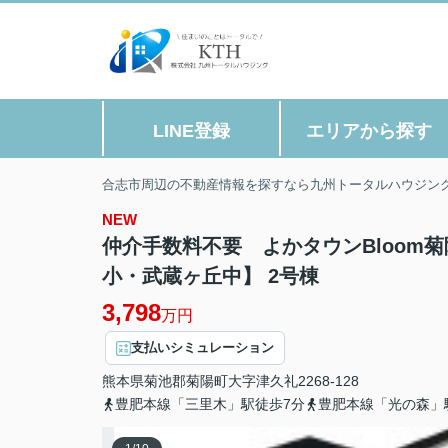
LINE登録
エリアから探す
合志市周辺の不動産情報を探すなら九州トータルハウジン
NEW
仲介手数料不要 よかタウンBloom
小・武蔵ヶ丘中】 2号棟
3,798
万円
支払いシミュレーション
熊本県
菊池郡菊陽町
大字津久礼
2268-128
豊肥本線「三里木」駅徒歩7分
豊肥本線「光の森」