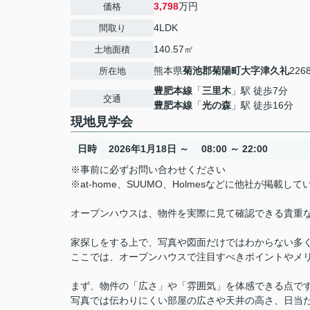
3,798
万円
価格
4LDK
間取り
140.57㎡
土地面積
熊本県
菊池郡菊陽町
大字津久礼
226
所在地
豊肥本線
「
三里木
」駅 徒歩7分
交通
豊肥本線
「
光の森
」駅 徒歩16分
現地見学会
日時
2026年1月18日 ～ 08:00 ～ 22:00
※事前に必ずお問い合わせください
※at-home、SUUMO、Holmesなどに他社が掲
オープンハウスは、物件を実際に見て確認できる貴重
家探しをする上で、写真や図面だけではわからない多
ここでは、オープンハウスで注目すべきポイントやメ
まず、物件の「広さ」や「雰囲気」を体感できる点で
写真では伝わりにくい部屋の広さや天井の高さ、日当