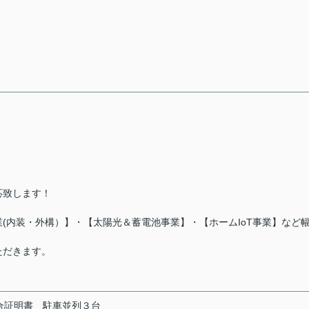
応致します！
(内装・外構）】・【太陽光＆蓄電池事業】・【ホームIoT事業】など
ただきます。
合証明書
駐車並列３台