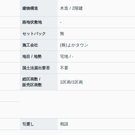
木造 / 2階建
建物構造
-
路地状敷地
無
セットバック
(株)よかタウン
施工会社
宅地 / -
地目 / 地勢
不要
国土法届出要否
総区画数 /
1区画/1区画
販売区画数
相談
引渡し