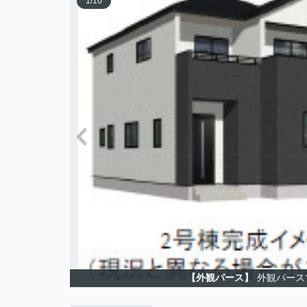
1
/
10
【外観パース】
外観パース