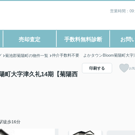
営業時間：09
売却査定
手数料無料診断
お問
仲介手数料不要 よかタウンBloom菊陽町大
グ
菊池郡菊陽町の物件一覧
印刷する
お気
菊陽町大字津久礼14期【菊陽西
駅徒歩16分