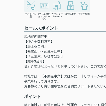
バストイレ
TVモニタ付
カウンター
独立洗面台
浴室乾燥機
別
きインター
キッチン
ホン
セールスポイント
現地案内開催中！
【仲介手数料無料】
【頭金ゼロ円】
【菊陽西小・武蔵ヶ丘中】
【「三里木」駅徒歩12分】
【駐車3台可】
値引き交渉など何なりとお申しつけ下さい。全力で対
弊社では、【不動産事業】のほかに、【リフォーム事業
事業を行っております。
お客様のより良い住環境を総合的にサポートさせてい
ポイント
築２年以内
前道６ｍ以上
洗面台
フラット35Ｓ適