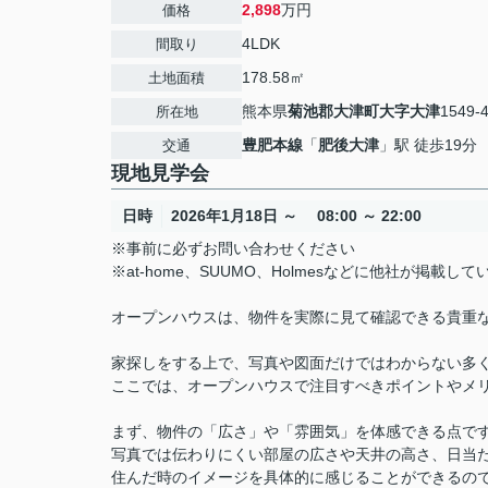
2,898
万円
価格
4LDK
間取り
178.58㎡
土地面積
熊本県
菊池郡大津町
大字大津
1549-
所在地
豊肥本線
「
肥後大津
」駅 徒歩19分
交通
現地見学会
日時
2026年1月18日 ～ 08:00 ～ 22:00
※事前に必ずお問い合わせください
※at-home、SUUMO、Holmesなどに他社が掲
オープンハウスは、物件を実際に見て確認できる貴重
家探しをする上で、写真や図面だけではわからない多
ここでは、オープンハウスで注目すべきポイントやメ
まず、物件の「広さ」や「雰囲気」を体感できる点で
写真では伝わりにくい部屋の広さや天井の高さ、日当
住んだ時のイメージを具体的に感じることができるの