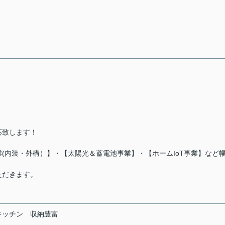
応致します！
(内装・外構）】・【太陽光＆蓄電池事業】・【ホームIoT事業】など
ただきます。
キッチン
収納豊富