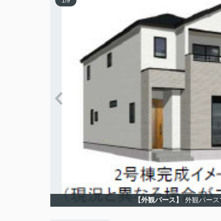
1
/
9
【外観パース】
外観パース