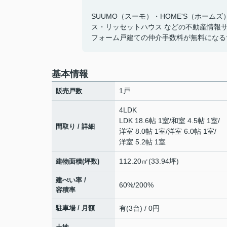
SUUMO（スーモ）・HOME'S（ホーム
ス・リッセットハウス などの不動産情報
フォーム戸建ての仲介手数料が無料になる
基本情報
1戸
販売戸数
4LDK
LDK 18.6帖 1室
/
和室 4.5帖 1室
/
間取り / 詳細
洋室 8.0帖 1室
/
洋室 6.0帖 1室
/
洋室 5.2帖 1室
112.20㎡(33.94坪)
建物面積(坪数)
建ぺい率 /
60%/200%
容積率
駐車場 / 月額
有(3台) / 0円