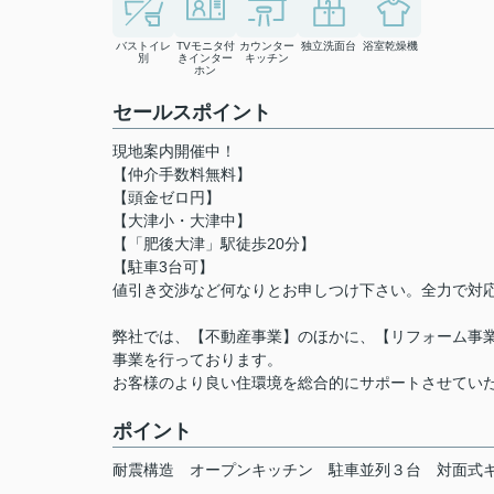
バストイレ
TVモニタ付
カウンター
独立洗面台
浴室乾燥機
別
きインター
キッチン
ホン
セールスポイント
現地案内開催中！
【仲介手数料無料】
【頭金ゼロ円】
【大津小・大津中】
【「肥後大津」駅徒歩20分】
【駐車3台可】
値引き交渉など何なりとお申しつけ下さい。全力で対
弊社では、【不動産事業】のほかに、【リフォーム事業
事業を行っております。
お客様のより良い住環境を総合的にサポートさせてい
ポイント
耐震構造
オープンキッチン
駐車並列３台
対面式