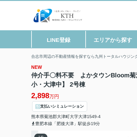
LINE登録
エリアから探す
合志市周辺の不動産情報を探すなら九州トータルハウジン
NEW
仲介手〇料不要 よかタウンBloom
小・大津中】 2号棟
2,898
万円
支払いシミュレーション
熊本県
菊池郡大津町
大字大津
1549-4
豊肥本線「肥後大津」駅徒歩19分