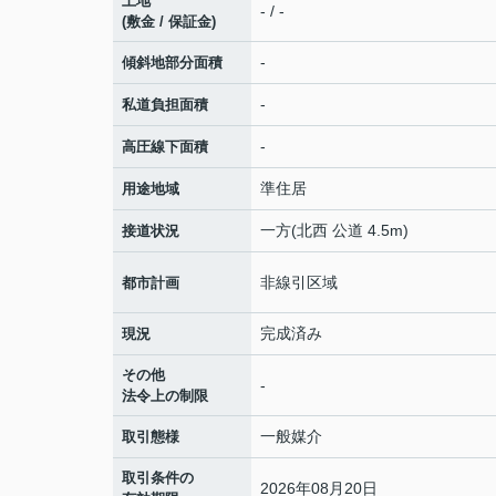
土地
- / -
(敷金 / 保証金)
-
傾斜地部分面積
-
私道負担面積
-
高圧線下面積
準住居
用途地域
一方(北西 公道 4.5m)
接道状況
非線引区域
都市計画
完成済み
現況
その他
-
法令上の制限
一般媒介
取引態様
取引条件の
2026年08月20日