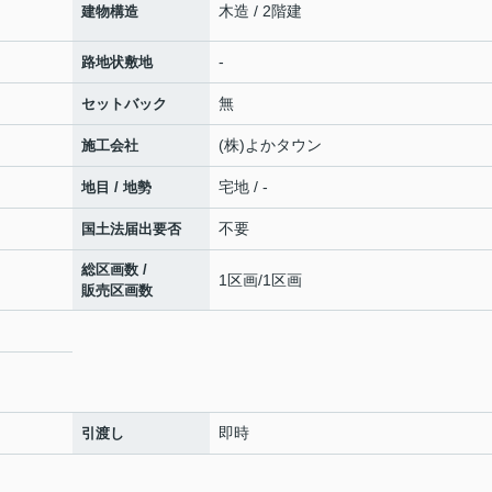
木造 / 2階建
建物構造
-
路地状敷地
無
セットバック
(株)よかタウン
施工会社
宅地 / -
地目 / 地勢
不要
国土法届出要否
総区画数 /
1区画/1区画
販売区画数
即時
引渡し