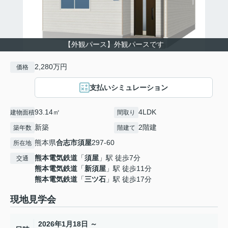
【外観パース】外観パースです
2,280万円
価格
支払いシミュレーション
93.14㎡
4LDK
建物面積
間取り
新築
2階建
築年数
階建て
熊本県
合志市
須屋
297-60
所在地
熊本電気鉄道
「
須屋
」駅 徒歩7分
交通
熊本電気鉄道
「
新須屋
」駅 徒歩11分
熊本電気鉄道
「
三ツ石
」駅 徒歩17分
現地見学会
2026年1月18日 ～