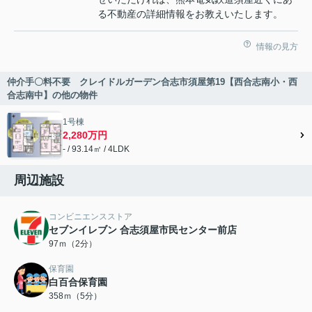
る不動産の詳細情報をお教えいたします。
情報の見方
仲介手〇料不要 クレイドルガーデン合志市須屋第19【西合志南小・西
合志南中】の他の物件
1号棟
2,280万円
- / 93.14㎡ / 4LDK
周辺施設
コンビニエンスストア
セブンイレブン 合志須屋市民センター前店
97ｍ（2分）
保育園
白百合保育園
358ｍ（5分）