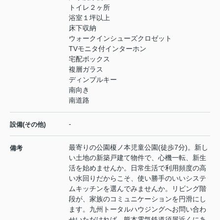
トイレ２ヶ所
浴室１坪以上
床下収納
ウォークインシューズクロゼット
TVモニタ付インターホン
宅配ボックス
複層ガラス
ディンプルキー
南向き
南道路
-
設備(その他)
最寄りの公園榎ノ本児童公園(徒歩7分)。新し
備考
い土地の新築戸建て物件で、心機一転、新生
活を始めませんか。日常生活で利用頻度の高
い水回りだからこそ、使い勝手のいいシステ
ムキッチンを選んでみませんか。リビング階
段が、家族のコミュニケーションを円滑にし
ます。九州トータルハウジングへお問い合わ
せいただければ、熊本電気鉄道須屋近くにあ