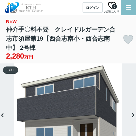
0
ログイン
お気に入り
NEW
仲介手〇料不要 クレイドルガーデン合
志市須屋第19【西合志南小・西合志南
中】 2号棟
2,280
万円
1
/
31