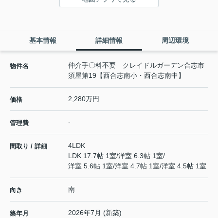
基本情報
詳細情報
周辺環境
仲介手〇料不要 クレイドルガーデン合志市
物件名
須屋第19【西合志南小・西合志南中】
2,280万円
価格
-
管理費
4LDK
間取り / 詳細
LDK 17.7帖 1室
/
洋室 6.3帖 1室
/
洋室 5.6帖 1室
/
洋室 4.7帖 1室
/
洋室 4.5帖 1室
南
向き
2026年7月 (新築)
築年月