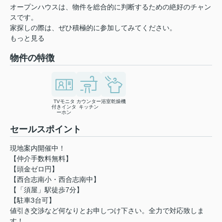
オープンハウスは、物件を総合的に判断するための絶好のチャン
スです。
家探しの際は、ぜひ積極的に参加してみてください。
もっと見る
物件の特徴
TVモニタ
カウンター
浴室乾燥機
付きインタ
キッチン
ーホン
セールスポイント
現地案内開催中！
【仲介手数料無料】
【頭金ゼロ円】
【西合志南小・西合志南中】
【「須屋」駅徒歩7分】
【駐車3台可】
値引き交渉など何なりとお申しつけ下さい。全力で対応致しま
す！