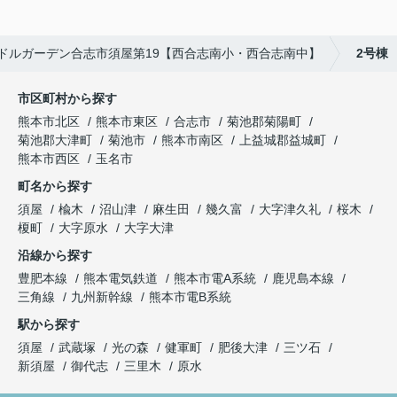
ドルガーデン合志市須屋第19【西合志南小・西合志南中】
2号棟
市区町村から探す
熊本市北区
熊本市東区
合志市
菊池郡菊陽町
菊池郡大津町
菊池市
熊本市南区
上益城郡益城町
熊本市西区
玉名市
町名から探す
須屋
楡木
沼山津
麻生田
幾久富
大字津久礼
桜木
榎町
大字原水
大字大津
沿線から探す
豊肥本線
熊本電気鉄道
熊本市電A系統
鹿児島本線
三角線
九州新幹線
熊本市電B系統
駅から探す
須屋
武蔵塚
光の森
健軍町
肥後大津
三ツ石
新須屋
御代志
三里木
原水