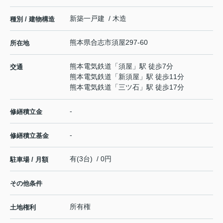
新築一戸建 / 木造
種別 / 建物構造
熊本県
合志市
須屋
297-60
所在地
熊本電気鉄道
「
須屋
」駅 徒歩7分
交通
熊本電気鉄道
「
新須屋
」駅 徒歩11分
熊本電気鉄道
「
三ツ石
」駅 徒歩17分
-
修繕積立金
-
修繕積立基金
有(3台) / 0円
駐車場 / 月額
その他条件
所有権
土地権利