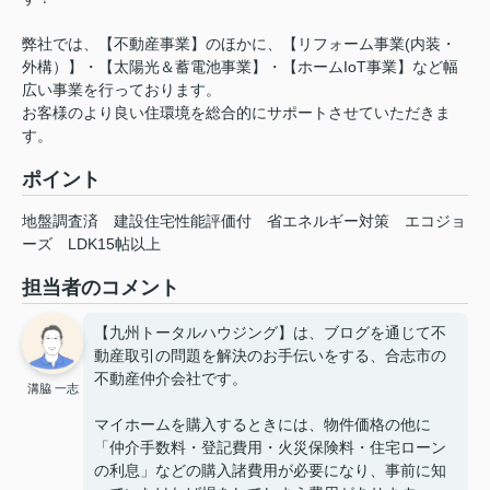
弊社では、【不動産事業】のほかに、【リフォーム事業(内装・
外構）】・【太陽光＆蓄電池事業】・【ホームIoT事業】など幅
広い事業を行っております。
お客様のより良い住環境を総合的にサポートさせていただきま
す。
ポイント
地盤調査済
建設住宅性能評価付
省エネルギー対策
エコジョ
ーズ
LDK15帖以上
担当者のコメント
【九州トータルハウジング】は、ブログを通じて不
動産取引の問題を解決のお手伝いをする、合志市の
不動産仲介会社です。
溝脇 一志
マイホームを購入するときには、物件価格の他に
「仲介手数料・登記費用・火災保険料・住宅ローン
の利息」などの購入諸費用が必要になり、事前に知