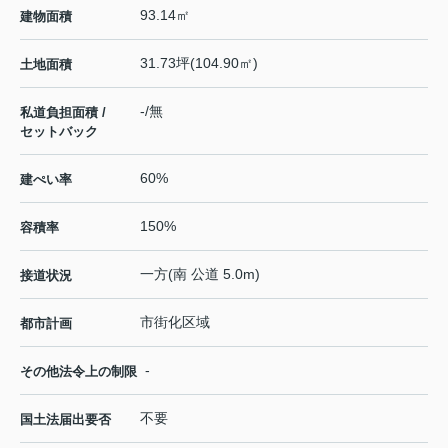
93.14㎡
建物面積
31.73坪(104.90㎡)
土地面積
-/無
私道負担面積 /
セットバック
60%
建ぺい率
150%
容積率
一方(南 公道 5.0m)
接道状況
市街化区域
都市計画
-
その他法令上の制限
不要
国土法届出要否