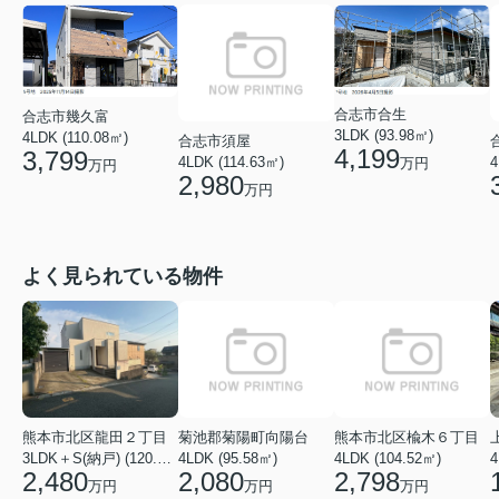
合志市合生
合志市幾久富
3LDK (93.98㎡)
4LDK (110.08㎡)
合志市須屋
4,199
3,799
4LDK (114.63㎡)
4
万円
万円
2,980
万円
よく見られている物件
菊池郡菊陽町向陽台
熊本市北区楡木６丁目
熊本市北区龍田２丁目
4LDK (95.58㎡)
4LDK (104.52㎡)
4
3LDK＋S(納戸) (120.48㎡)
2,080
2,798
2,480
万円
万円
万円