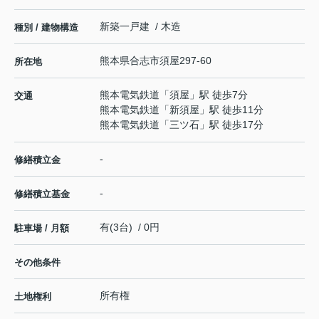
新築一戸建 / 木造
種別 / 建物構造
熊本県
合志市
須屋
297-60
所在地
熊本電気鉄道
「
須屋
」駅 徒歩7分
交通
熊本電気鉄道
「
新須屋
」駅 徒歩11分
熊本電気鉄道
「
三ツ石
」駅 徒歩17分
-
修繕積立金
-
修繕積立基金
有(3台) / 0円
駐車場 / 月額
その他条件
所有権
土地権利