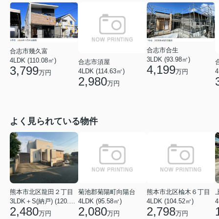
合志市合生
合志市幾久富
3LDK (93.98㎡)
4LDK (110.08㎡)
合志市須屋
4,199
3,799
4LDK (114.63㎡)
4
万円
万円
2,980
万円
よく見られている物件
菊池郡菊陽町向陽台
熊本市北区楡木６丁目
熊本市北区龍田２丁目
4LDK (95.58㎡)
4LDK (104.52㎡)
4
3LDK＋S(納戸) (120.48㎡)
2,080
2,798
2,480
万円
万円
万円