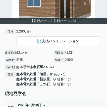
【外観パース】外観パースです
2,280万円
価格
支払いシミュレーション
93.14㎡
4LDK
建物面積
間取り
新築
2階建
築年数
階建て
熊本県
合志市
須屋
297-60
所在地
熊本電気鉄道
「
須屋
」駅 徒歩7分
交通
熊本電気鉄道
「
新須屋
」駅 徒歩11分
熊本電気鉄道
「
三ツ石
」駅 徒歩17分
現地見学会
2026年1月18日 ～