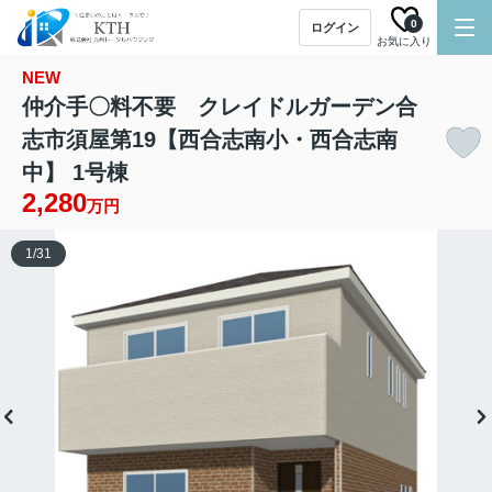
0
ログイン
お気に入り
NEW
仲介手〇料不要 クレイドルガーデン合
志市須屋第19【西合志南小・西合志南
中】 1号棟
2,280
万円
1
/
31