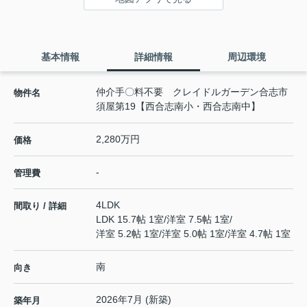
基本情報
詳細情報
周辺環境
仲介手〇料不要 クレイドルガーデン合志市
物件名
須屋第19【西合志南小・西合志南中】
2,280万円
価格
-
管理費
4LDK
間取り / 詳細
LDK 15.7帖 1室
/
洋室 7.5帖 1室
/
洋室 5.2帖 1室
/
洋室 5.0帖 1室
/
洋室 4.7帖 1室
南
向き
2026年7月 (新築)
築年月