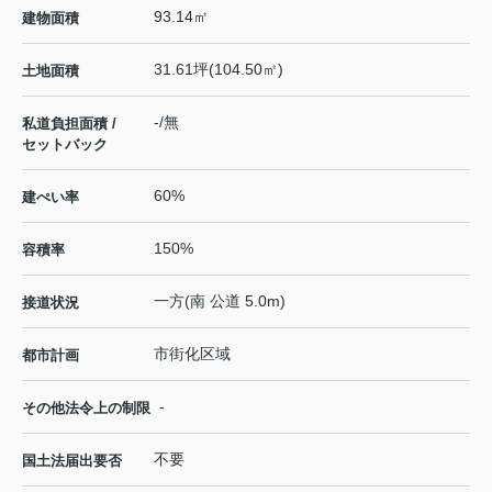
93.14㎡
建物面積
31.61坪(104.50㎡)
土地面積
-/無
私道負担面積 /
セットバック
60%
建ぺい率
150%
容積率
一方(南 公道 5.0m)
接道状況
市街化区域
都市計画
-
その他法令上の制限
不要
国土法届出要否