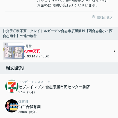
お気軽にお問い合わせくださいませ。
情報の見方
仲介手〇料不要 クレイドルガーデン合志市須屋第19【西合志南小・西
合志南中】の他の物件
2号棟
2,280万円
- / 93.14㎡ / 4LDK
周辺施設
コンビニエンスストア
セブンイレブン 合志須屋市民センター前店
97ｍ（2分）
保育園
白百合保育園
358ｍ（5分）