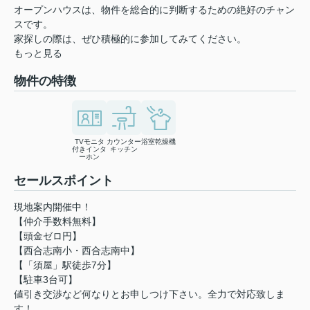
オープンハウスは、物件を総合的に判断するための絶好のチャン
スです。
家探しの際は、ぜひ積極的に参加してみてください。
もっと見る
物件の特徴
TVモニタ
カウンター
浴室乾燥機
付きインタ
キッチン
ーホン
セールスポイント
現地案内開催中！
【仲介手数料無料】
【頭金ゼロ円】
【西合志南小・西合志南中】
【「須屋」駅徒歩7分】
【駐車3台可】
値引き交渉など何なりとお申しつけ下さい。全力で対応致しま
す！