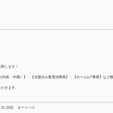
応致します！
(内装・外構）】・【太陽光＆蓄電池事業】・【ホームIoT事業】など
ただきます。
５Sに対応
オートバス