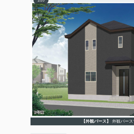
1
/
20
【外観パース】
外観パース