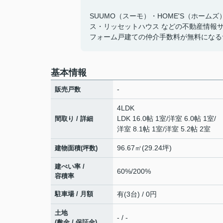
SUUMO（スーモ）・HOME'S（ホーム
ス・リッセットハウス などの不動産情報
フォーム戸建ての仲介手数料が無料になる
基本情報
-
販売戸数
4LDK
LDK 16.0帖 1室
/
洋室 6.0帖 1室
/
間取り / 詳細
洋室 8.1帖 1室
/
洋室 5.2帖 2室
96.67㎡(29.24坪)
建物面積(坪数)
建ぺい率 /
60%/200%
容積率
駐車場 / 月額
有(3台) / 0円
土地
- / -
(敷金 / 保証金)