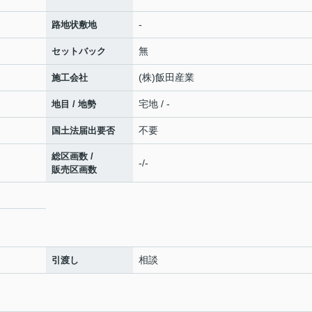
-
路地状敷地
無
セットバック
(株)飯田産業
施工会社
宅地 / -
地目 / 地勢
不要
国土法届出要否
総区画数 /
-/-
販売区画数
相談
引渡し