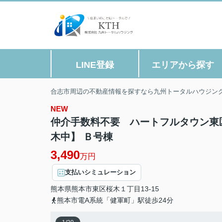
LINE登録
エリアから探す
合志市周辺の不動産情報を探すなら九州トータルハウジン
NEW
仲介手数料不要 ハートフルタウン東区
木中】 Ｂ号棟
3,490
万円
支払いシミュレーション
熊本県
熊本市東区
桜木
１丁目13-15
熊本市電A系統「健軍町」駅徒歩24分