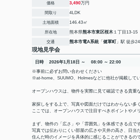
3,490
万円
価格
4LDK
間取り
146.43㎡
土地面積
熊本県
熊本市東区
桜木
１丁目13-15
所在地
熊本市電A系統
「
健軍町
」駅 徒歩2
交通
現地見学会
日時
2026年1月18日 ～ 08:00 ～ 22:00
※事前に必ずお問い合わせください
※at-home、SUUMO、Holmesなどに他社が掲
オープンハウスは、物件を実際に見て確認できる貴重
家探しをする上で、写真や図面だけではわからない多
ここでは、オープンハウスで注目すべきポイントやメ
まず、物件の「広さ」や「雰囲気」を体感できる点で
写真では伝わりにくい部屋の広さや天井の高さ、日当
住んだ時のイメージを具体的に感じることができるの