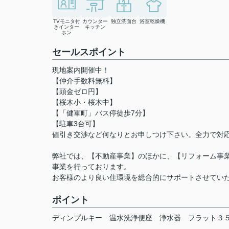
TVモニタ付
カウンター
独立洗面台
浴室乾燥機
きインター
キッチン
ホン
セールスポイント
現地案内開催中！
【仲介手数料無料】
【頭金ゼロ円】
【桜木小・桜木中】
【「健軍町」バス停徒歩7分】
【駐車3台可】
値引き交渉など何なりとお申しつけ下さい。全力で対
弊社では、【不動産事業】のほかに、【リフォーム事業
事業を行っております。
お客様のより良い住環境を総合的にサポートさせてい
ポイント
ディンプルキー
温水洗浄便座
浄水器
フラット３