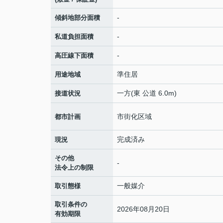
-
傾斜地部分面積
-
私道負担面積
-
高圧線下面積
準住居
用途地域
一方(東 公道 6.0m)
接道状況
市街化区域
都市計画
完成済み
現況
その他
-
法令上の制限
一般媒介
取引態様
取引条件の
2026年08月20日
有効期限