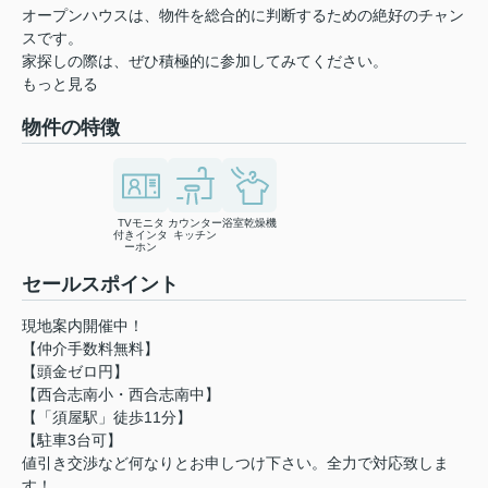
オープンハウスは、物件を総合的に判断するための絶好のチャン
スです。
家探しの際は、ぜひ積極的に参加してみてください。
もっと見る
物件の特徴
TVモニタ
カウンター
浴室乾燥機
付きインタ
キッチン
ーホン
セールスポイント
現地案内開催中！
【仲介手数料無料】
【頭金ゼロ円】
【西合志南小・西合志南中】
【「須屋駅」徒歩11分】
【駐車3台可】
値引き交渉など何なりとお申しつけ下さい。全力で対応致しま
す！