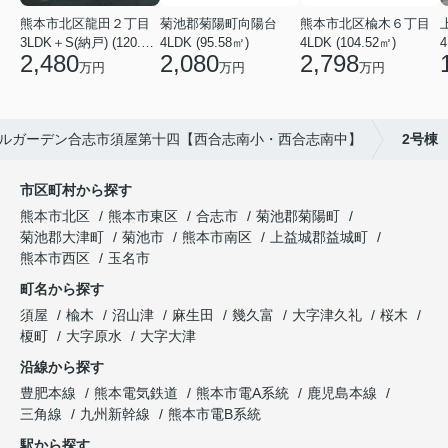
菊池郡菊陽町向陽台
熊本市北区楡木６丁目
熊本市北区龍田２丁目
4LDK (95.58㎡)
4LDK (104.52㎡)
4
3LDK＋S(納戸) (120.48㎡)
2,080
2,798
2,480
万円
万円
万円
ルガーデン合志市須屋第十四【西合志南小・西合志南中】
2号棟
市区町村から探す
熊本市北区
熊本市東区
合志市
菊池郡菊陽町
菊池郡大津町
菊池市
熊本市南区
上益城郡益城町
熊本市西区
玉名市
町名から探す
須屋
楡木
沼山津
麻生田
幾久富
大字津久礼
桜木
榎町
大字原水
大字大津
沿線から探す
豊肥本線
熊本電気鉄道
熊本市電A系統
鹿児島本線
三角線
九州新幹線
熊本市電B系統
駅から探す