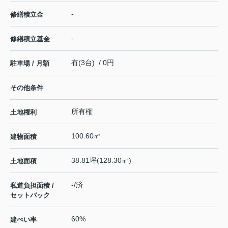
-
修繕積立金
-
修繕積立基金
有(3台) / 0円
駐車場 / 月額
その他条件
所有権
土地権利
100.60㎡
建物面積
38.81坪(128.30㎡)
土地面積
-/済
私道負担面積 /
セットバック
60%
建ぺい率