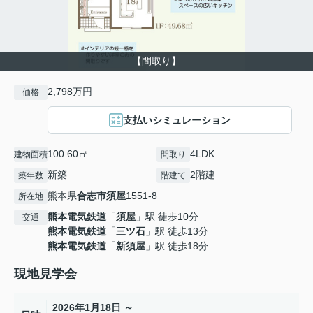
【間取り】
2,798万円
価格
支払いシミュレーション
100.60㎡
4LDK
建物面積
間取り
新築
2階建
築年数
階建て
熊本県
合志市
須屋
1551-8
所在地
熊本電気鉄道
「
須屋
」駅 徒歩10分
交通
熊本電気鉄道
「
三ツ石
」駅 徒歩13分
熊本電気鉄道
「
新須屋
」駅 徒歩18分
現地見学会
2026年1月18日 ～