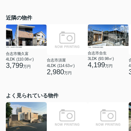
近隣の物件
合志市合生
合志市幾久富
3LDK (93.98㎡)
4LDK (110.08㎡)
合志市須屋
4,199
3,799
4LDK (114.63㎡)
4
万円
万円
2,980
万円
よく見られている物件