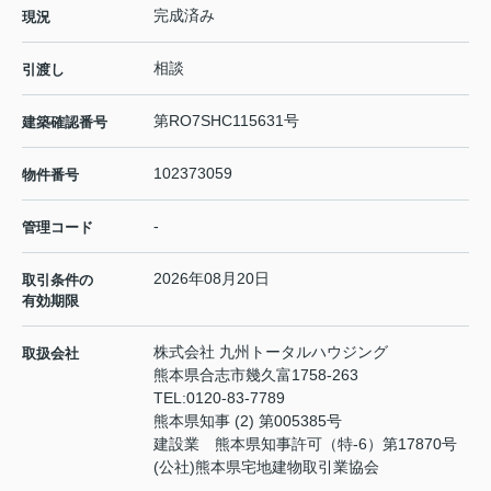
完成済み
現況
相談
引渡し
第RO7SHC115631号
建築確認番号
102373059
物件番号
-
管理コード
2026年08月20日
取引条件の
有効期限
株式会社 九州トータルハウジング
取扱会社
熊本県合志市幾久富1758-263
TEL:
0120-83-7789
熊本県知事 (2) 第005385号
建設業 熊本県知事許可（特-6）第17870号
(公社)熊本県宅地建物取引業協会