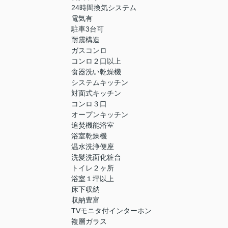
24時間換気システム
電気有
駐車3台可
耐震構造
ガスコンロ
コンロ２口以上
食器洗い乾燥機
システムキッチン
対面式キッチン
コンロ３口
オープンキッチン
追焚機能浴室
浴室乾燥機
温水洗浄便座
洗髪洗面化粧台
トイレ２ヶ所
浴室１坪以上
床下収納
収納豊富
TVモニタ付インターホン
複層ガラス