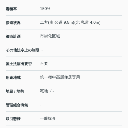
150%
容積率
二方(南 公道 9.5m)(北 私道 4.0m)
接道状況
市街化区域
都市計画
-
その他法令上の制限
不要
国土法届出要否
第一種中高層住居専用
用途地域
宅地 / -
地目 / 地勢
-
管理組合有無
一般媒介
取引態様