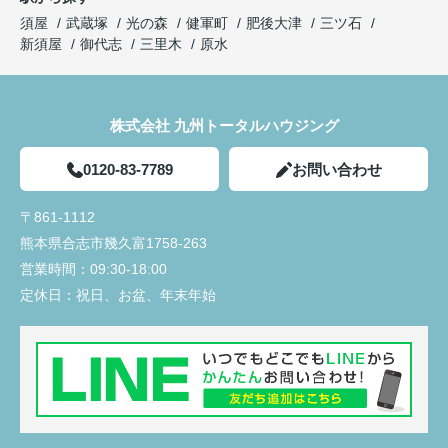
須屋
武蔵塚
光の森
健軍町
肥後大津
三ツ石
新須屋
御代志
三里木
原水
株式会社 九州トータルハウジング
0120-83-7789
お問い合わせ
〒861-1112
熊本県合志市幾久富1758-263
営業時間：
09:30-18:00
定休日：
祝日、お盆、年末年始