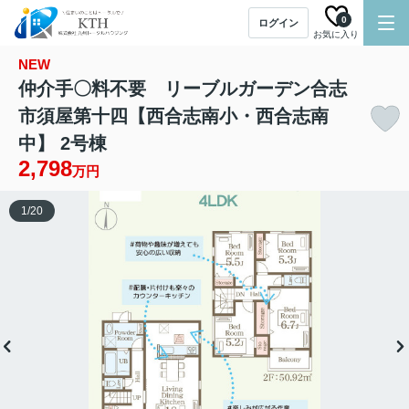
0
ログイン
お気に入り
NEW
仲介手〇料不要 リーブルガーデン合志
市須屋第十四【西合志南小・西合志南
中】 2号棟
2,798
万円
1
/
20