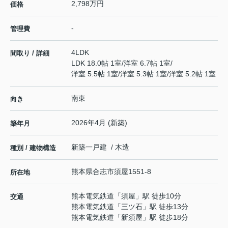
2,798万円
価格
-
管理費
4LDK
間取り / 詳細
LDK 18.0帖 1室
/
洋室 6.7帖 1室
/
洋室 5.5帖 1室
/
洋室 5.3帖 1室
/
洋室 5.2帖 1室
南東
向き
2026年4月 (新築)
築年月
新築一戸建 / 木造
種別 / 建物構造
熊本県
合志市
須屋
1551-8
所在地
熊本電気鉄道
「
須屋
」駅 徒歩10分
交通
熊本電気鉄道
「
三ツ石
」駅 徒歩13分
熊本電気鉄道
「
新須屋
」駅 徒歩18分