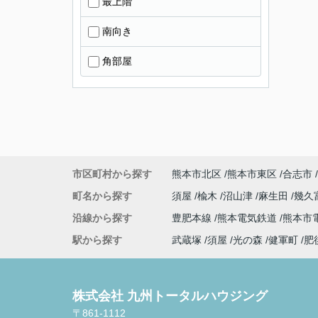
最上階
南向き
角部屋
市区町村から探す
熊本市北区
熊本市東区
合志市
町名から探す
須屋
楡木
沼山津
麻生田
幾久
沿線から探す
豊肥本線
熊本電気鉄道
熊本市
駅から探す
武蔵塚
須屋
光の森
健軍町
肥
株式会社 九州トータルハウジング
〒861-1112