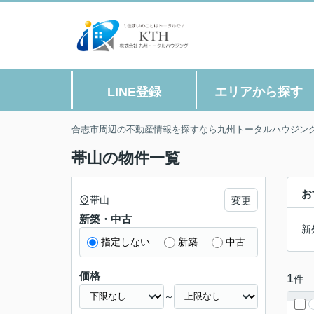
LINE登録
エリアから探す
合志市周辺の不動産情報を探すなら九州トータルハウジン
帯山の物件一覧
お
帯山
変更
新築・中古
新
指定しない
新築
中古
価格
1
件
～