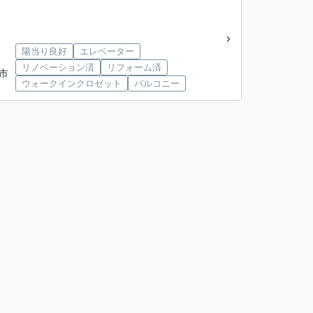
陽当り良好
エレベーター
リノベーション済
リフォーム済
都市
ウォークインクロゼット
バルコニー