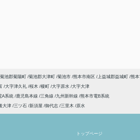
菊池郡菊陽町
菊池郡大津町
菊池市
熊本市南区
上益城郡益城町
熊本
富
大字津久礼
桜木
榎町
大字原水
大字大津
電A系統
鹿児島本線
三角線
九州新幹線
熊本市電B系統
後大津
三ツ石
新須屋
御代志
三里木
原水
トップページ