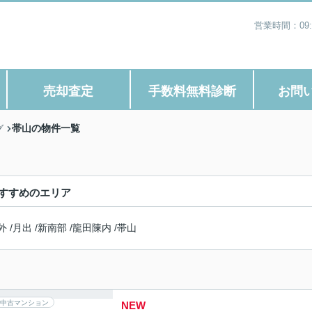
営業時間：09
売却査定
手数料無料診断
お問
帯山の物件一覧
グ
すすめのエリア
外
/
月出
/
新南部
/
龍田陳内
/
帯山
中古マンション
NEW