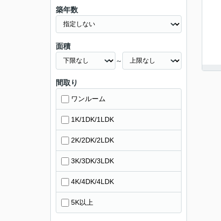
築年数
面積
～
間取り
ワンルーム
1K/1DK/1LDK
2K/2DK/2LDK
3K/3DK/3LDK
4K/4DK/4LDK
5K以上