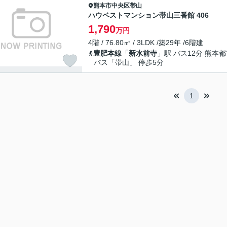
熊本市中央区
帯山
ハウベストマンション帯山三番館 406
1,790
万円
4階 / 76.80㎡ / 3LDK /築29年 /6階建
豊肥本線
「
新水前寺
」駅 バス12分 熊本
バス「帯山」 停歩5分
1