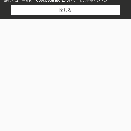
詳しくは、当社の
「Cookieの取扱いについて」
をご確認ください。
閉じる
新築・中古
指定しない
新築
中古
市区町村から探す
熊本市北区
熊本市東区
合志市
菊池郡菊陽町
価格
菊池郡大津町
菊池市
熊本市南区
上益城郡益城町
～
熊本市西区
玉名市
町名から探す
築年数
須屋
楡木
沼山津
麻生田
幾久富
大字津久礼
桜木
榎町
大字原水
大字大津
沿線から探す
間取り
豊肥本線
熊本電気鉄道
熊本市電A系統
鹿児島本線
ワンルーム
1K/1DK/1LDK
三角線
九州新幹線
熊本市電B系統
2K/2DK/2LDK
3K/3DK/3LDK
駅から探す
須屋
武蔵塚
光の森
健軍町
肥後大津
三ツ石
4K/4DK/4LDK
5K以上
新須屋
御代志
三里木
原水