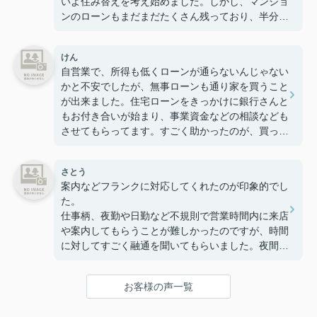
いよ住み替えを考え始めました。しかし、マンショ
ンのローンもまだまだたくさん残っており、半分は
諦めていました。そんな時、近くでオープンハウス
をしているのを見つけ、声掛けしてもらったのが
けん
○○さんでした。現在の状況を話したところ、親身
自営業で、所得も低くローンが通らないんじゃない
になって聞いてくれ、マンションの売却もスムーズ
かと不安でしたが、無事ローンも通り家を買うこと
に希望金額で売却でき、今回購入した一軒家も手に
が出来ました。住宅ローンをきっかけに銀行さんと
入れることが出来ました。今、家族7人快適に生活
もお付き合いが始まり、事業資金などの相談なども
しております。住宅ローンが2軒分同時に組めるこ
させてもらってます。すごく助かったのが、買った
と、今回初めて知りました。もし、また購入しする
家がある地域の自治会長さんへ聞き取りをされ、地
時は、九州トータルハウジングさんでお願いしたい
域の事を教えて頂いたのがすごく助かりました。
です。（3度目の購入はないかと思いますがｗｗ
さとう
ｗ）
案内などフランクに対応してくれたのが印象的でし
た。
仕事柄、夜勤や日勤など不規則で営業時間内に来店
や案内してもらうことが難しかったのですが、時間
に対してすごく融通を聞いてもらいました。夜間の
案内もして頂き、おかげさまで夜の雰囲気の感じ取
ることが出来ました。本当にありがとうございまし
お客様の声一覧
た。