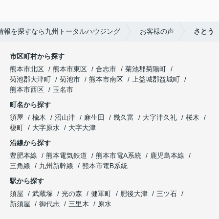
情報を探すなら九州トータルハウジング
お客様の声
さとう
市区町村から探す
熊本市北区
熊本市東区
合志市
菊池郡菊陽町
菊池郡大津町
菊池市
熊本市南区
上益城郡益城町
熊本市西区
玉名市
町名から探す
須屋
楡木
沼山津
麻生田
幾久富
大字津久礼
桜木
榎町
大字原水
大字大津
沿線から探す
豊肥本線
熊本電気鉄道
熊本市電A系統
鹿児島本線
三角線
九州新幹線
熊本市電B系統
駅から探す
須屋
武蔵塚
光の森
健軍町
肥後大津
三ツ石
新須屋
御代志
三里木
原水