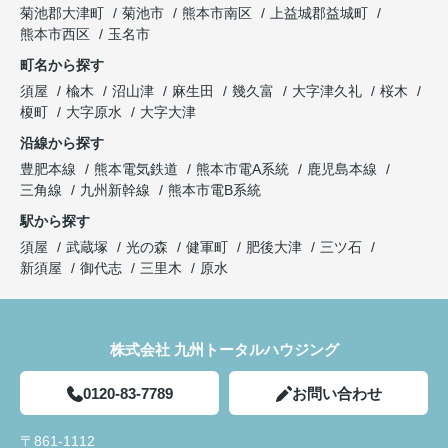
菊池郡大津町
菊池市
熊本市南区
上益城郡益城町
熊本市西区
玉名市
町名から探す
須屋
楡木
沼山津
麻生田
幾久富
大字津久礼
桜木
榎町
大字原水
大字大津
沿線から探す
豊肥本線
熊本電気鉄道
熊本市電A系統
鹿児島本線
三角線
九州新幹線
熊本市電B系統
駅から探す
須屋
武蔵塚
光の森
健軍町
肥後大津
三ツ石
新須屋
御代志
三里木
原水
株式会社 九州トータルハウジング
0120-83-7789
お問い合わせ
〒861-1112