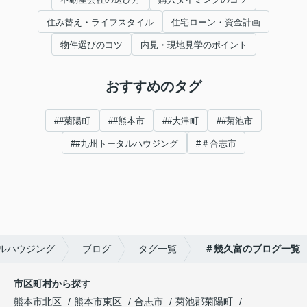
住み替え・ライフスタイル
住宅ローン・資金計画
物件選びのコツ
内見・現地見学のポイント
おすすめのタグ
##菊陽町
##熊本市
##大津町
##菊池市
##九州トータルハウジング
#＃合志市
ルハウジング
ブログ
タグ一覧
＃幾久富のブログ一覧
市区町村から探す
熊本市北区
熊本市東区
合志市
菊池郡菊陽町