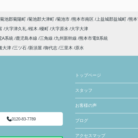
菊池郡菊陽町
菊池郡大津町
菊池市
熊本市南区
上益城郡益城町
熊本
富
大字津久礼
桜木
榎町
大字原水
大字大津
電A系統
鹿児島本線
三角線
九州新幹線
熊本市電B系統
後大津
三ツ石
新須屋
御代志
三里木
原水
トップページ
スタッフ
お客様の声
0120-83-7789
ブログ
アクセスマップ