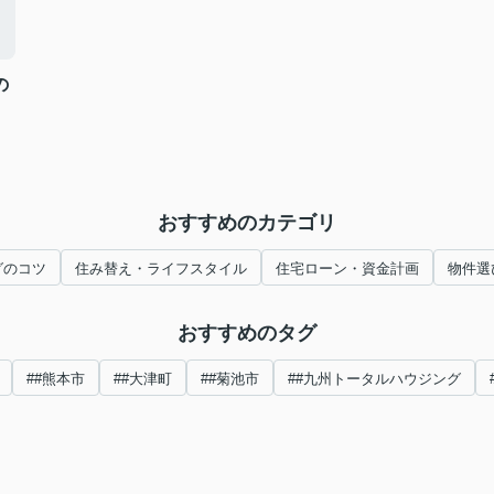
の
おすすめのカテゴリ
グのコツ
住み替え・ライフスタイル
住宅ローン・資金計画
物件選
おすすめのタグ
##熊本市
##大津町
##菊池市
##九州トータルハウジング