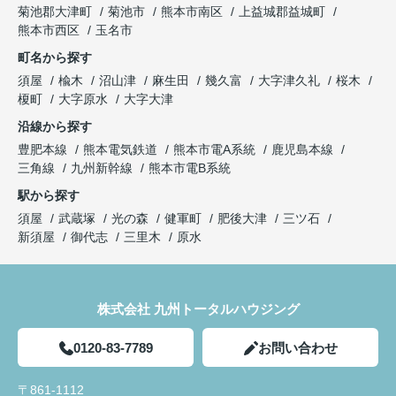
菊池郡大津町
菊池市
熊本市南区
上益城郡益城町
熊本市西区
玉名市
町名から探す
須屋
楡木
沼山津
麻生田
幾久富
大字津久礼
桜木
榎町
大字原水
大字大津
沿線から探す
豊肥本線
熊本電気鉄道
熊本市電A系統
鹿児島本線
三角線
九州新幹線
熊本市電B系統
駅から探す
須屋
武蔵塚
光の森
健軍町
肥後大津
三ツ石
新須屋
御代志
三里木
原水
株式会社 九州トータルハウジング
0120-83-7789
お問い合わせ
〒861-1112