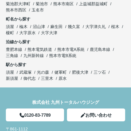
菊池郡大津町
菊池市
熊本市南区
上益城郡益城町
熊本市西区
玉名市
町名から探す
須屋
楡木
沼山津
麻生田
幾久富
大字津久礼
桜木
榎町
大字原水
大字大津
沿線から探す
豊肥本線
熊本電気鉄道
熊本市電A系統
鹿児島本線
三角線
九州新幹線
熊本市電B系統
駅から探す
須屋
武蔵塚
光の森
健軍町
肥後大津
三ツ石
新須屋
御代志
三里木
原水
株式会社 九州トータルハウジング
0120-83-7789
お問い合わせ
〒861-1112