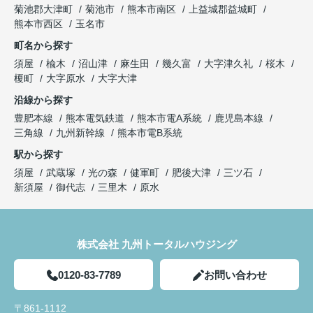
菊池郡大津町
菊池市
熊本市南区
上益城郡益城町
熊本市西区
玉名市
町名から探す
須屋
楡木
沼山津
麻生田
幾久富
大字津久礼
桜木
榎町
大字原水
大字大津
沿線から探す
豊肥本線
熊本電気鉄道
熊本市電A系統
鹿児島本線
三角線
九州新幹線
熊本市電B系統
駅から探す
須屋
武蔵塚
光の森
健軍町
肥後大津
三ツ石
新須屋
御代志
三里木
原水
株式会社 九州トータルハウジング
0120-83-7789
お問い合わせ
〒861-1112