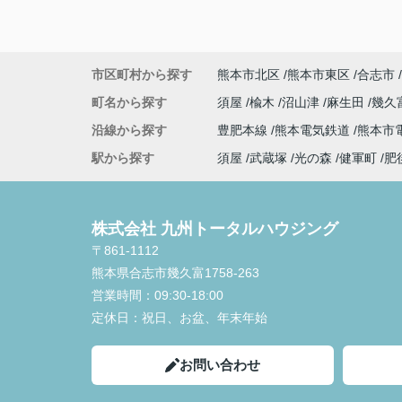
市区町村から探す
熊本市北区
熊本市東区
合志市
町名から探す
須屋
楡木
沼山津
麻生田
幾久
沿線から探す
豊肥本線
熊本電気鉄道
熊本市
駅から探す
須屋
武蔵塚
光の森
健軍町
肥
株式会社 九州トータルハウジング
〒861-1112
熊本県合志市幾久富1758-263
営業時間：
09:30-18:00
定休日：
祝日、お盆、年末年始
お問い合わせ