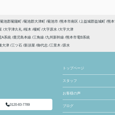
菊池郡菊陽町
菊池郡大津町
菊池市
熊本市南区
上益城郡益城町
熊本
富
大字津久礼
桜木
榎町
大字原水
大字大津
電A系統
鹿児島本線
三角線
九州新幹線
熊本市電B系統
後大津
三ツ石
新須屋
御代志
三里木
原水
トップページ
スタッフ
お客様の声
0120-83-7789
ブログ