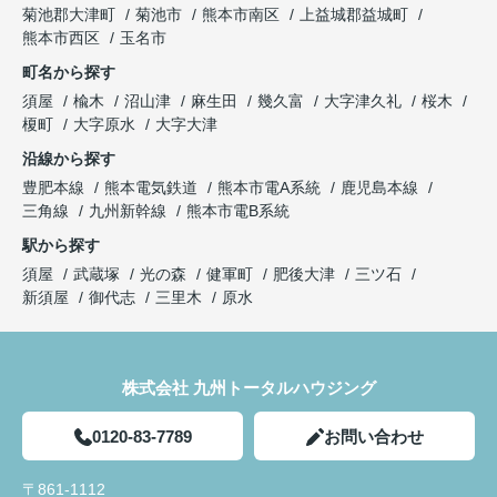
菊池郡大津町
菊池市
熊本市南区
上益城郡益城町
熊本市西区
玉名市
町名から探す
須屋
楡木
沼山津
麻生田
幾久富
大字津久礼
桜木
榎町
大字原水
大字大津
沿線から探す
豊肥本線
熊本電気鉄道
熊本市電A系統
鹿児島本線
三角線
九州新幹線
熊本市電B系統
駅から探す
須屋
武蔵塚
光の森
健軍町
肥後大津
三ツ石
新須屋
御代志
三里木
原水
株式会社 九州トータルハウジング
0120-83-7789
お問い合わせ
〒861-1112