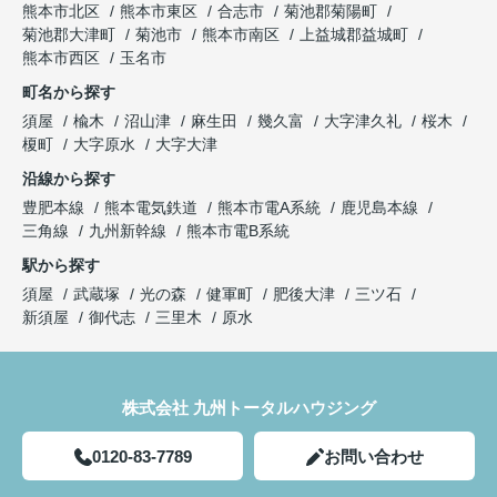
熊本市北区
熊本市東区
合志市
菊池郡菊陽町
菊池郡大津町
菊池市
熊本市南区
上益城郡益城町
熊本市西区
玉名市
町名から探す
須屋
楡木
沼山津
麻生田
幾久富
大字津久礼
桜木
榎町
大字原水
大字大津
沿線から探す
豊肥本線
熊本電気鉄道
熊本市電A系統
鹿児島本線
三角線
九州新幹線
熊本市電B系統
駅から探す
須屋
武蔵塚
光の森
健軍町
肥後大津
三ツ石
新須屋
御代志
三里木
原水
株式会社 九州トータルハウジング
0120-83-7789
お問い合わせ