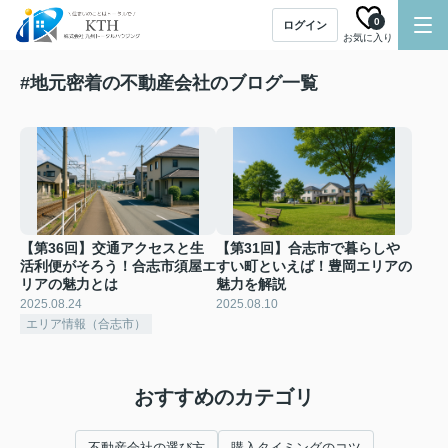
0
ログイン
お気に入り
#地元密着の不動産会社のブログ一覧
【第36回】交通アクセスと生
【第31回】合志市で暮らしや
活利便がそろう！合志市須屋エ
すい町といえば！豊岡エリアの
リアの魅力とは
魅力を解説
2025.08.24
2025.08.10
エリア情報（合志市）
おすすめのカテゴリ
不動産会社の選び方
購入タイミングのコツ