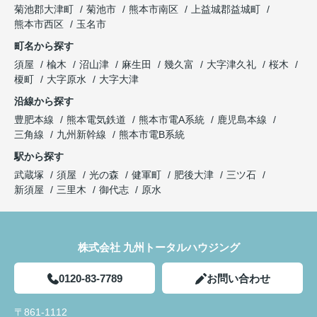
菊池郡大津町
菊池市
熊本市南区
上益城郡益城町
熊本市西区
玉名市
町名から探す
須屋
楡木
沼山津
麻生田
幾久富
大字津久礼
桜木
榎町
大字原水
大字大津
沿線から探す
豊肥本線
熊本電気鉄道
熊本市電A系統
鹿児島本線
三角線
九州新幹線
熊本市電B系統
駅から探す
武蔵塚
須屋
光の森
健軍町
肥後大津
三ツ石
新須屋
三里木
御代志
原水
株式会社 九州トータルハウジング
0120-83-7789
お問い合わせ
〒861-1112