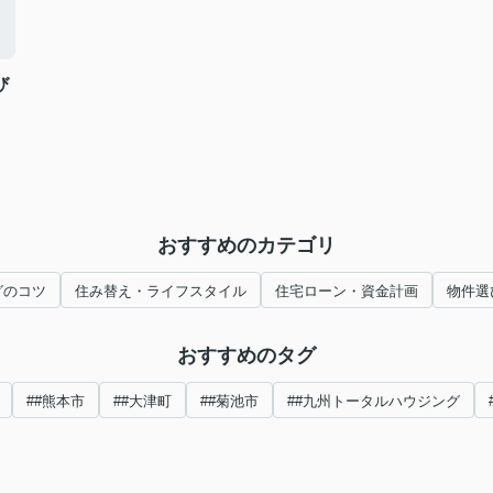
び
おすすめのカテゴリ
グのコツ
住み替え・ライフスタイル
住宅ローン・資金計画
物件選
おすすめのタグ
##熊本市
##大津町
##菊池市
##九州トータルハウジング