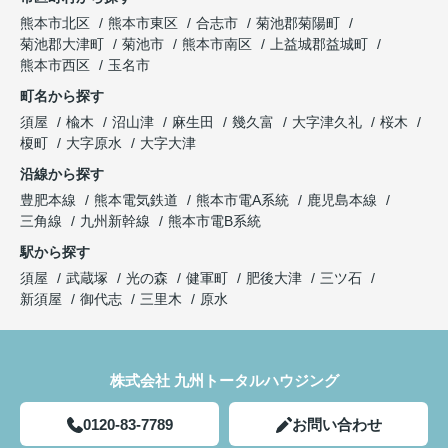
熊本市北区
熊本市東区
合志市
菊池郡菊陽町
菊池郡大津町
菊池市
熊本市南区
上益城郡益城町
熊本市西区
玉名市
町名から探す
須屋
楡木
沼山津
麻生田
幾久富
大字津久礼
桜木
榎町
大字原水
大字大津
沿線から探す
豊肥本線
熊本電気鉄道
熊本市電A系統
鹿児島本線
三角線
九州新幹線
熊本市電B系統
駅から探す
須屋
武蔵塚
光の森
健軍町
肥後大津
三ツ石
新須屋
御代志
三里木
原水
株式会社 九州トータルハウジング
0120-83-7789
お問い合わせ