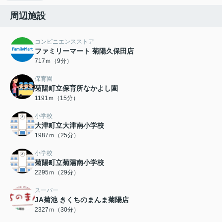
周辺施設
コンビニエンスストア
ファミリーマート 菊陽久保田店
717ｍ（9分）
保育園
菊陽町立保育所なかよし園
1191ｍ（15分）
小学校
大津町立大津南小学校
1987ｍ（25分）
小学校
菊陽町立菊陽南小学校
2295ｍ（29分）
スーパー
JA菊池 きくちのまんま菊陽店
2327ｍ（30分）