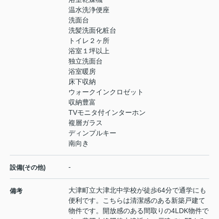
温水洗浄便座
洗面台
洗髪洗面化粧台
トイレ２ヶ所
浴室１坪以上
独立洗面台
浴室暖房
床下収納
ウォークインクロゼット
収納豊富
TVモニタ付インターホン
複層ガラス
ディンプルキー
南向き
-
設備(その他)
大津町立大津北中学校が徒歩64分で通学にも
備考
便利です。こちらは清潔感のある新築戸建て
物件です。開放感のある間取りの4LDK物件で