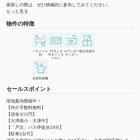
家探しの際は、ぜひ積極的に参加してみてください。
もっと見る
物件の特徴
バストイレ
TVモニタ
カウンター
独立洗面台
別
付きインタ
キッチン
ーホン
浴室乾燥機
セールスポイント
現地案内開催中！
【仲介手数料無料】
【頭金ゼロ円】
【大津南小・大津中】
【「戸次」バス停徒歩14分】
【駐車2台可】