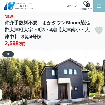
0
ログイン
お気に入り
NEW
仲介手数料不要 よかタウンBloom菊池
郡大津町大字下町3・4期【大津南小・大
津中】 ３期4号棟
2,598
万円
1
/
11