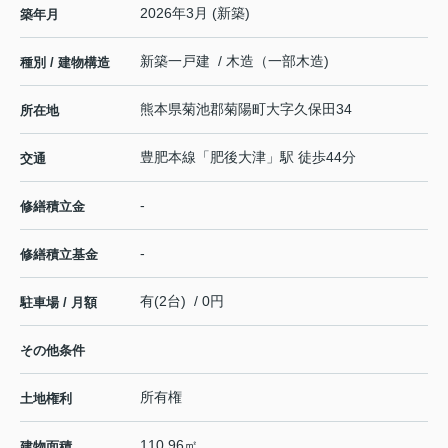
2026年3月 (新築)
築年月
新築一戸建 / 木造（一部木造)
種別 / 建物構造
熊本県
菊池郡菊陽町
大字久保田
34
所在地
豊肥本線
「
肥後大津
」駅 徒歩44分
交通
-
修繕積立金
-
修繕積立基金
有(2台) / 0円
駐車場 / 月額
その他条件
所有権
土地権利
110.96㎡
建物面積