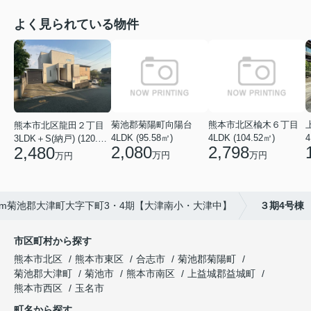
よく見られている物件
菊池郡菊陽町向陽台
熊本市北区楡木６丁目
熊本市北区龍田２丁目
4LDK (95.58㎡)
4LDK (104.52㎡)
4
3LDK＋S(納戸) (120.48㎡)
2,080
2,798
2,480
万円
万円
万円
om菊池郡大津町大字下町3・4期【大津南小・大津中】
３期4号棟
市区町村から探す
熊本市北区
熊本市東区
合志市
菊池郡菊陽町
菊池郡大津町
菊池市
熊本市南区
上益城郡益城町
熊本市西区
玉名市
町名から探す