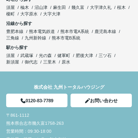
須屋
楡木
沼山津
麻生田
幾久富
大字津久礼
桜木
榎町
大字原水
大字大津
沿線から探す
豊肥本線
熊本電気鉄道
熊本市電A系統
鹿児島本線
三角線
九州新幹線
熊本市電B系統
駅から探す
須屋
武蔵塚
光の森
健軍町
肥後大津
三ツ石
新須屋
御代志
三里木
原水
株式会社 九州トータルハウジング
0120-83-7789
お問い合わせ
〒861-1112
熊本県合志市幾久富1758-263
営業時間：
09:30-18:00