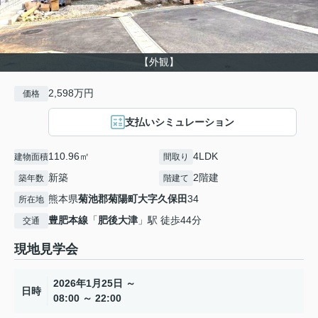
【外観】
2,598万円
価格
支払いシミュレーション
110.96㎡
4LDK
建物面積
間取り
新築
2階建
築年数
階建て
熊本県
菊池郡菊陽町
大字久保田
34
所在地
豊肥本線
「
肥後大津
」駅 徒歩44分
交通
現地見学会
2026年1月25日 ～
日時
08:00 ～ 22:00