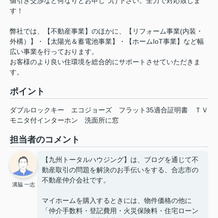
値引き交渉など何なりとお申しつけ下さい。全力で対応致しま
す！
弊社では、【不動産事業】のほかに、【リフォーム事業(内装・
外構）】・【太陽光＆蓄電池事業】・【ホームIoT事業】など幅
広い事業を行っております。
お客様のより良い住環境を総合的にサポートさせていただきま
す。
ポイント
ダブルロックキー
エコジョーズ
フラット35適合証明書
ＴＶ
モニタ付インターホン
洗面所に窓
担当者のコメント
【九州トータルハウジング】は、ブログを通じて不
動産取引の問題を解決のお手伝いをする、合志市の
不動産仲介会社です。
溝脇 一志
マイホームを購入するときには、物件価格の他に
「仲介手数料・登記費用・火災保険料・住宅ローン