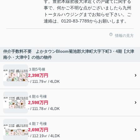
す。豊肥本線肥後大津近くの戸建てに関する
事で、何かご不明な点がございましたら九州
トータルハウジングまでお知らせ下さい。ご
連絡は、0120-83-7789からお願いします。
情報の見方
仲介手数料不要 よかタウンBloom菊池郡大津町大字下町3・4期【大津
南小・大津中】の他の物件
３期5号棟
2,398万円
- / 111.79㎡ / 4LDK
４期６号棟
2,598万円
- / 111.78㎡ / 4LDK
４期７号棟
2,698万円
- / 112.19㎡ / 4LDK