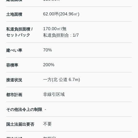
62.00坪(204.96㎡)
土地面積
170.00㎡/無
私道負担面積 /
セットバック
私道負担割合 : 1/7
70%
建ぺい率
200%
容積率
一方(北 公道 6.7m)
接道状況
非線引区域
都市計画
-
その他法令上の制限
不要
国土法届出要否