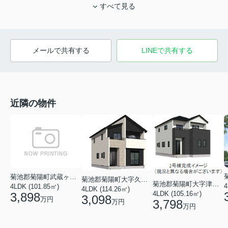
すべて見る
メールで共有する
LINEで共有する
近隣の物件
菊池郡菊陽町武蔵ヶ丘北１丁目
菊池郡菊陽町大字久保田
菊池郡菊陽町大字津久礼
4
4LDK (101.85㎡)
4LDK (114.26㎡)
4LDK (105.16㎡)
3,898
3,098
万円
3,798
万円
万円