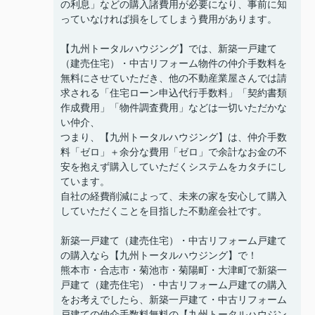
の利息」などの購入諸費用が必要になり、事前に知
っていなければ損をしてしまう費用があります。
【九州トータルハウジング】では、新築一戸建て
（建売住宅）・中古リフォーム物件の仲介手数料を
無料にさせていただき、他の不動産業屋さんでは請
求される「住宅ローン申込代行手数料」「契約書類
作成費用」「物件調査費用」などは一切いただかな
い仲介、
つまり、【九州トータルハウジング】は、仲介手数
料「ゼロ」＋余分な費用「ゼロ」で余計なお金の不
安を抱えず購入していただくシステムをカタチにし
ています。
自社の経費削減によって、未来の家を安心して購入
していただくことを目指した不動産会社です。
新築一戸建て（建売住宅）・中古リフォーム戸建て
の購入なら【九州トータルハウジング】で！
熊本市・合志市・菊池市・菊陽町・大津町で新築一
戸建て（建売住宅）・中古リフォーム戸建ての購入
をお考えでしたら、新築一戸建て・中古リフォーム
戸建ての仲介手数料無料の【九州トータルハウジン