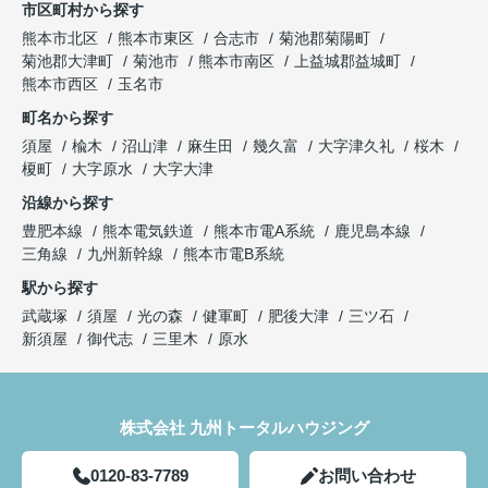
市区町村から探す
熊本市北区
熊本市東区
合志市
菊池郡菊陽町
菊池郡大津町
菊池市
熊本市南区
上益城郡益城町
熊本市西区
玉名市
町名から探す
須屋
楡木
沼山津
麻生田
幾久富
大字津久礼
桜木
榎町
大字原水
大字大津
沿線から探す
豊肥本線
熊本電気鉄道
熊本市電A系統
鹿児島本線
三角線
九州新幹線
熊本市電B系統
駅から探す
武蔵塚
須屋
光の森
健軍町
肥後大津
三ツ石
新須屋
御代志
三里木
原水
株式会社 九州トータルハウジング
0120-83-7789
お問い合わせ