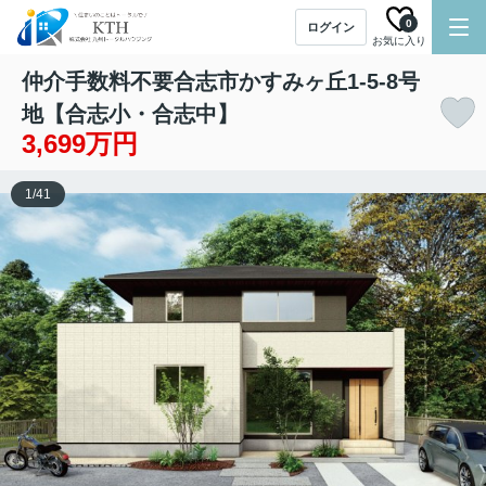
0
ログイン
お気に入り
仲介手数料不要合志市かすみヶ丘1-5-8号
地【合志小・合志中】
3,699万円
1
/
41