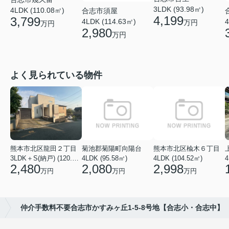
3LDK (93.98㎡)
4LDK (110.08㎡)
合志市須屋
4,199
3,799
4LDK (114.63㎡)
4
万円
万円
2,980
万円
よく見られている物件
熊本市北区龍田２丁目
菊池郡菊陽町向陽台
熊本市北区楡木６丁目
3LDK＋S(納戸) (120.48㎡)
4LDK (95.58㎡)
4LDK (104.52㎡)
4
2,480
2,080
2,998
万円
万円
万円
仲介手数料不要合志市かすみヶ丘1-5-8号地【合志小・合志中】