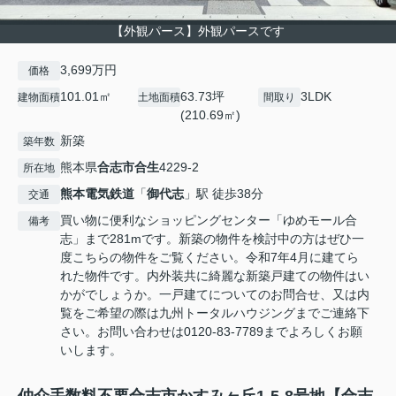
【外観パース】外観パースです
3,699万円
価格
101.01㎡
63.73坪
3LDK
建物面積
土地面積
間取り
(210.69㎡)
新築
築年数
熊本県
合志市
合生
4229-2
所在地
熊本電気鉄道
「
御代志
」駅 徒歩38分
交通
買い物に便利なショッピングセンター「ゆめモール合
備考
志」まで281mです。新築の物件を検討中の方はぜひ一
度こちらの物件をご覧ください。令和7年4月に建てら
れた物件です。内外装共に綺麗な新築戸建ての物件はい
かがでしょうか。一戸建てについてのお問合せ、又は内
覧をご希望の際は九州トータルハウジングまでご連絡下
さい。お問い合わせは0120-83-7789までよろしくお願
いします。