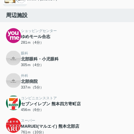
周辺施設
ショッピングセンター
ゆめモール合志
281ｍ（4分）
眼科
北部眼科・小児眼科
305ｍ（4分）
外科
北部病院
337ｍ（5分）
コンビニエンスストア
セブンイレブン 熊本四方寄町店
456ｍ（6分）
スーパー
MARUEI(マルエイ) 熊本北部店
761ｍ（10分）