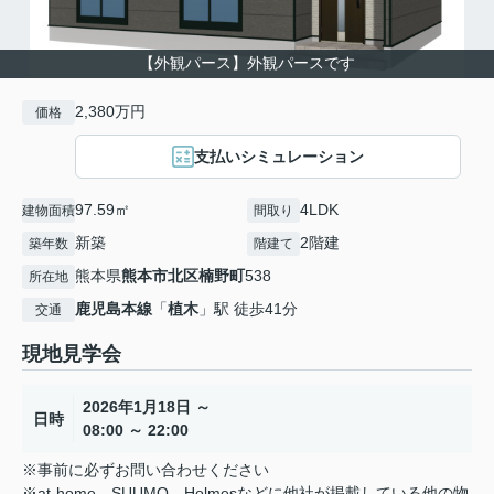
【外観パース】外観パースです
2,380万円
価格
支払いシミュレーション
97.59㎡
4LDK
建物面積
間取り
新築
2階建
築年数
階建て
熊本県
熊本市北区
楠野町
538
所在地
鹿児島本線
「
植木
」駅 徒歩41分
交通
現地見学会
2026年1月18日 ～
日時
08:00 ～ 22:00
※事前に必ずお問い合わせください
※at-home、SUUMO、Holmesなどに他社が掲載している他の物