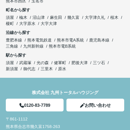
熊本市西区
玉名市
町名から探す
須屋
楡木
沼山津
麻生田
幾久富
大字津久礼
桜木
榎町
大字原水
大字大津
沿線から探す
豊肥本線
熊本電気鉄道
熊本市電A系統
鹿児島本線
三角線
九州新幹線
熊本市電B系統
駅から探す
須屋
武蔵塚
光の森
健軍町
肥後大津
三ツ石
新須屋
御代志
三里木
原水
株式会社 九州トータルハウジング
0120-83-7789
お問い合わせ
〒861-1112
熊本県合志市幾久富1758-263