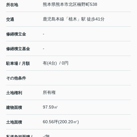
熊本県
熊本市北区
楠野町
538
所在地
鹿児島本線
「
植木
」駅 徒歩41分
交通
-
修繕積立金
-
修繕積立基金
有(4台) / 0円
駐車場 / 月額
その他条件
所有権
土地権利
97.59㎡
建物面積
60.56坪(200.20㎡)
土地面積
-/無
私道負担面積 /