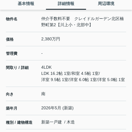
基本情報
詳細情報
周辺環境
仲介手数料不要 クレイドルガーデン北区楠
物件名
野町第2【川上小・北部中】
2,380万円
価格
-
管理費
4LDK
間取り / 詳細
LDK 16.2帖 1室
/
和室 4.5帖 1室
/
洋室 9.5帖 1室
/
洋室 6.0帖 1室
/
洋室 5.0帖 1室
南
向き
2026年5月 (新築)
築年月
新築一戸建 / 木造
種別 / 建物構造