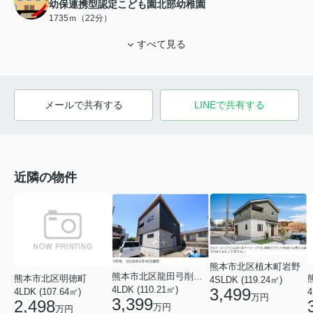
幼保連携型認定こども園北部幼稚園
1735ｍ（22分）
すべて見る
メールで共有する
LINEで共有する
近隣の物件
熊本市北区植木町岩野
熊本市北区龍田弓削１丁目
熊本市北区明徳町
4SLDK (119.24㎡)
4LDK (110.21㎡)
3,499
4LDK (107.64㎡)
4
万円
3,399
2,498
万円
万円