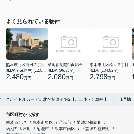
よく見られている物件
菊池郡菊陽町向陽台
熊本市北区楡木６丁目
熊本市北区龍田２丁目
4LDK (95.58㎡)
4LDK (104.52㎡)
4
3LDK＋S(納戸) (120.48㎡)
2,080
2,798
2,480
万円
万円
万円
要 クレイドルガーデン北区楠野町第2【川上小・北部中】
1号棟
市区町村から探す
熊本市北区
熊本市東区
合志市
菊池郡菊陽町
菊池郡大津町
菊池市
熊本市南区
上益城郡益城町