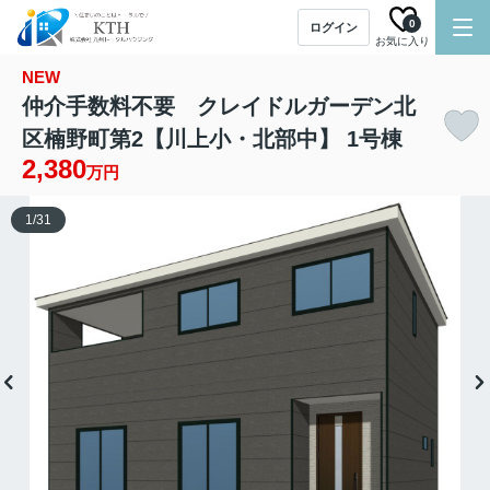
0
ログイン
お気に入り
NEW
仲介手数料不要 クレイドルガーデン北
区楠野町第2【川上小・北部中】 1号棟
2,380
万円
1
/
31