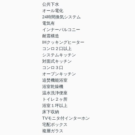
公共下水
オール電化
24時間換気システム
電気有
インナーバルコニー
耐震構造
IHクッキングヒーター
コンロ２口以上
システムキッチン
対面式キッチン
コンロ３口
オープンキッチン
追焚機能浴室
浴室乾燥機
温水洗浄便座
トイレ２ヶ所
浴室１坪以上
床下収納
TVモニタ付インターホン
宅配ボックス
複層ガラス