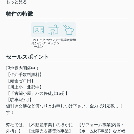
もっと見る
物件の特徴
TVモニタ
カウンター
浴室乾燥機
付きインタ
キッチン
ーホン
セールスポイント
現地案内開催中！
【仲介手数料無料】
【頭金ゼロ円】
【川上小・北部中】
【「古閑小屋」バス停徒歩15分】
【駐車4台可】
値引き交渉など何なりとお申しつけ下さい。全力で対応致しま
す！
弊社では、【不動産事業】のほかに、【リフォーム事業(内装・
外構）】・【太陽光＆蓄電池事業】・【ホームIoT事業】など幅