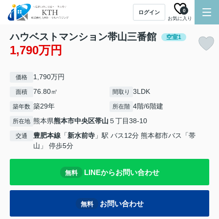
0
ログイン
お気に入り
ハウベストマンション帯山三番館
空室1
1,790万円
1,790万円
価格
76.80㎡
3LDK
面積
間取り
築29年
4階/6階建
築年数
所在階
熊本県
熊本市中央区
帯山
５丁目38-10
所在地
豊肥本線
「
新水前寺
」駅 バス12分 熊本都市バス「帯
交通
山」 停歩5分
LINEからお問い合わせ
無料
お問い合わせ
無料