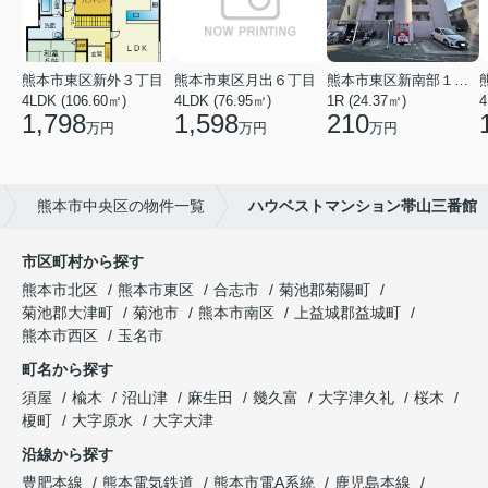
熊本市東区新外３丁目
熊本市東区月出６丁目
熊本市東区新南部１丁目
4LDK (106.60㎡)
4LDK (76.95㎡)
1R (24.37㎡)
4
1,798
1,598
210
万円
万円
万円
熊本市中央区の物件一覧
ハウベストマンション帯山三番館
市区町村から探す
熊本市北区
熊本市東区
合志市
菊池郡菊陽町
菊池郡大津町
菊池市
熊本市南区
上益城郡益城町
熊本市西区
玉名市
町名から探す
須屋
楡木
沼山津
麻生田
幾久富
大字津久礼
桜木
榎町
大字原水
大字大津
沿線から探す
豊肥本線
熊本電気鉄道
熊本市電A系統
鹿児島本線