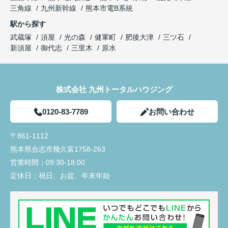
三角線
九州新幹線
熊本市電B系統
駅から探す
武蔵塚
須屋
光の森
健軍町
肥後大津
三ツ石
新須屋
御代志
三里木
原水
株式会社 九州トータルハウジング
0120-83-7789
お問い合わせ
〒861-1112
熊本県合志市幾久富1758-263
営業時間：
09:30-18:00
定休日：
祝日、お盆、年末年始