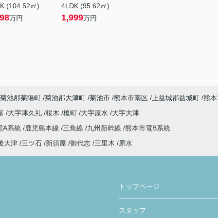
K (104.52㎡)
4LDK (95.62㎡)
798
1,999
万円
万円
菊池郡菊陽町
菊池郡大津町
菊池市
熊本市南区
上益城郡益城町
熊本
富
大字津久礼
桜木
榎町
大字原水
大字大津
電A系統
鹿児島本線
三角線
九州新幹線
熊本市電B系統
後大津
三ツ石
新須屋
御代志
三里木
原水
トップページ
スタッフ