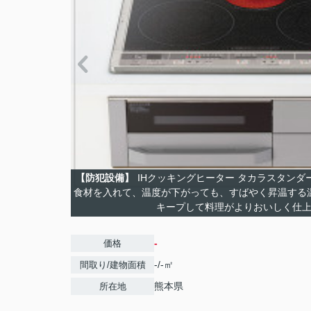
【防犯設備】
IHクッキングヒーター タカラスタン
食材を入れて、温度が下がっても、すばやく昇温する
キープして料理がよりおいしく仕
-
価格
-/-㎡
間取り/建物面積
熊本県
所在地