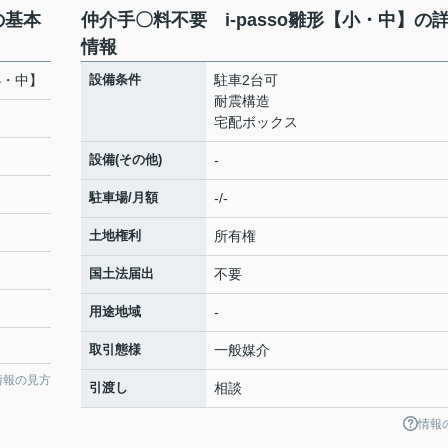
の基本
仲介手〇料不要 i-passo雛形【小・中】の
情報
小・中】
設備条件
駐車2台可
耐震構造
宅配ボックス
設備(その他)
-
駐車場/月額
-/-
土地権利
所有権
国土法届出
不要
用途地域
-
取引態様
一般媒介
情報の見方
引渡し
相談
情報