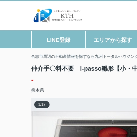
LINE登録
エリアから探す
合志市周辺の不動産情報を探すなら九州トータルハウジン
仲介手〇料不要 i-passo雛形【小・
-
熊本県
1
/
18