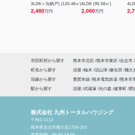
3LDK＋S(納戸) (120.48㎡)
4LDK (95.58㎡)
4LD
2,480
2,080
2,
万円
万円
市区町村から探す
熊本市北区
熊本市東区
合志市
町名から探す
須屋
楡木
沼山津
麻生田
幾久
沿線から探す
豊肥本線
熊本電気鉄道
熊本市
駅から探す
須屋
武蔵塚
光の森
健軍町
肥
株式会社 九州トータルハウジング
〒861-1112
熊本県合志市幾久富1758-263
営業時間：
09:30-18:00