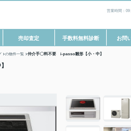
営業時間：09
売却査定
手数料無料診断
お問
仲介手〇料不要 i-passo雛形【小・中】
グ
の物件一覧
中】