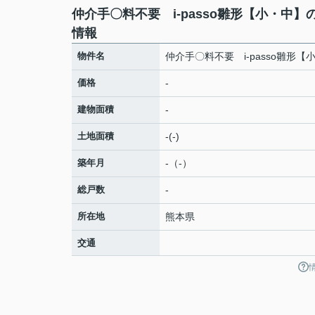
仲介手〇料不要 i-passo雛形【小・中】
情報
物件名
仲介手〇料不要 i-passo雛形【
価格
-
建物面積
-
土地面積
-(-)
築年月
-（-）
総戸数
-
所在地
熊本県
交通