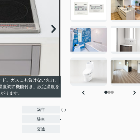
ダード。ガスにも負けない火力。
温度調節機能付き。設定温度を
上がります。
-(-)
築年
-
駐車
交通