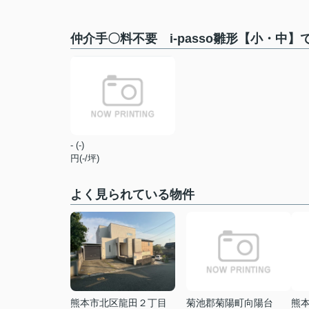
仲介手〇料不要 i-passo雛形【小・中
- (-)
円(-/坪)
よく見られている物件
熊本市北区龍田２丁目
菊池郡菊陽町向陽台
熊