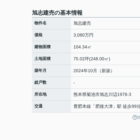
旭志建売の基本情報
物件名
旭志建売
価格
3,080万円
建物面積
104.34㎡
土地面積
75.02坪(248.00㎡)
築年月
2024年10月（新築）
総戸数
-
所在地
熊本県
菊池市
旭志川辺
1978-3
交通
豊肥本線
「
肥後大津
」駅 徒歩99