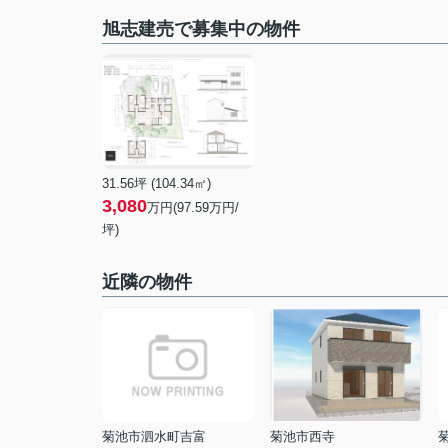
旭志建売で募集中の物件
31.56坪 (104.34㎡)
3,080
万円(97.59万円/
坪)
近隣の物件
菊池市泗水町吉富
菊池市西寺