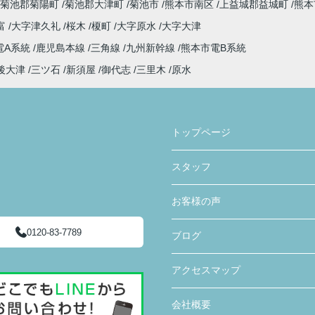
菊池郡菊陽町
菊池郡大津町
菊池市
熊本市南区
上益城郡益城町
熊本
富
大字津久礼
桜木
榎町
大字原水
大字大津
電A系統
鹿児島本線
三角線
九州新幹線
熊本市電B系統
後大津
三ツ石
新須屋
御代志
三里木
原水
トップページ
スタッフ
お客様の声
0120-83-7789
ブログ
アクセスマップ
会社概要