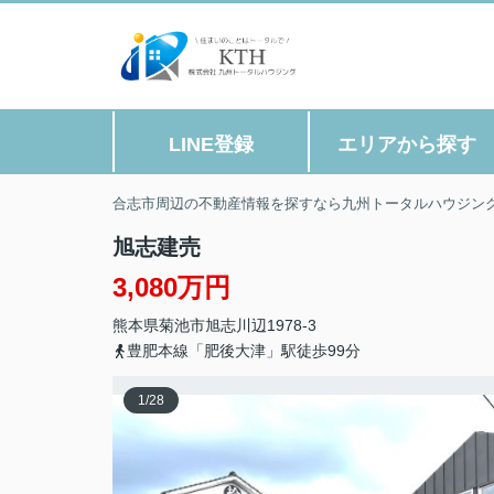
LINE登録
エリアから探す
合志市周辺の不動産情報を探すなら九州トータルハウジン
旭志建売
3,080万円
熊本県
菊池市
旭志川辺
1978-3
豊肥本線「肥後大津」駅徒歩99分
1
/
28