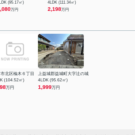
LDK (95.17㎡)
4LDK (111.34㎡)
,080
2,198
万円
万円
本市北区楡木６丁目
上益城郡益城町大字辻の城
K (104.52㎡)
4LDK (95.62㎡)
998
1,999
万円
万円