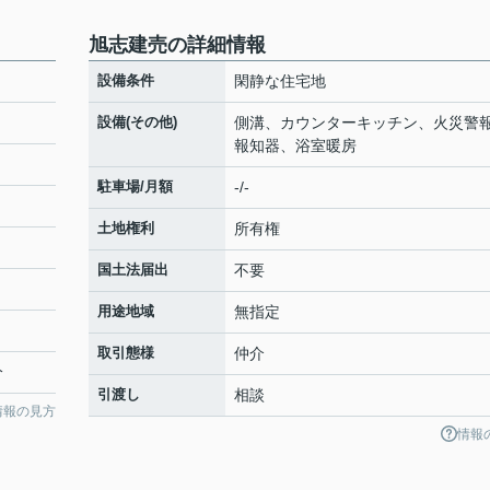
旭志建売の詳細情報
設備条件
閑静な住宅地
設備(その他)
側溝、カウンターキッチン、火災警報
報知器、浴室暖房
駐車場/月額
-/-
土地権利
所有権
国土法届出
不要
用途地域
無指定
取引態様
仲介
分
引渡し
相談
情報の見方
情報