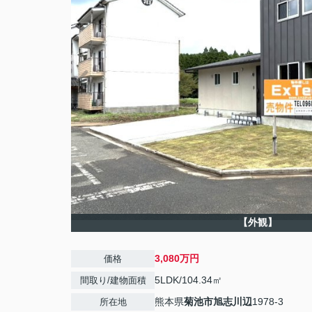
【外観】
3,080万円
価格
5LDK/104.34㎡
間取り/建物面積
熊本県
菊池市
旭志川辺
1978-3
所在地