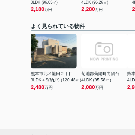
3LDK (96.05㎡)
4LDK (96.26㎡)
4
2,180
2,280
2
万円
万円
よく見られている物件
熊本市北区龍田２丁目
菊池郡菊陽町向陽台
熊
3LDK＋S(納戸) (120.48㎡)
4LDK (95.58㎡)
4LD
2,480
2,080
2,
万円
万円