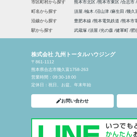
市区町村から探す
熊本市北区
熊本市東区
合志市
町名から探す
須屋
楡木
沼山津
麻生田
幾久
沿線から探す
豊肥本線
熊本電気鉄道
熊本市
駅から探す
武蔵塚
須屋
光の森
健軍町
肥
株式会社 九州トータルハウジング
〒861-1112
熊本県合志市幾久富1758-263
営業時間：
09:30-18:00
定休日：
祝日、お盆、年末年始
お問い合わせ