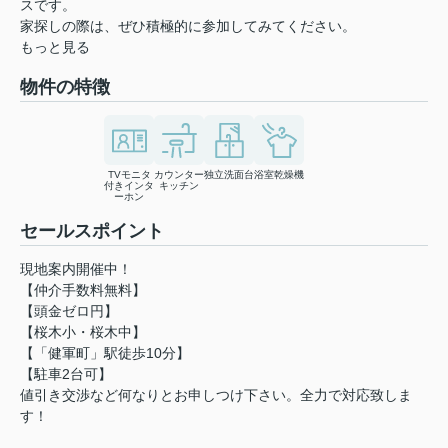
スです。
家探しの際は、ぜひ積極的に参加してみてください。
もっと見る
物件の特徴
TVモニタ
カウンター
独立洗面台
浴室乾燥機
付きインタ
キッチン
ーホン
セールスポイント
現地案内開催中！
【仲介手数料無料】
【頭金ゼロ円】
【桜木小・桜木中】
【「健軍町」駅徒歩10分】
【駐車2台可】
値引き交渉など何なりとお申しつけ下さい。全力で対応致しま
す！