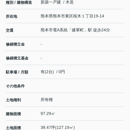
新築一戸建 / 木造
種別 / 建物構造
熊本県
熊本市東区
桜木
１丁目19-14
所在地
熊本市電A系統
「
健軍町
」駅 徒歩24分
交通
-
修繕積立金
-
修繕積立基金
有(2台) / 0円
駐車場 / 月額
その他条件
所有権
土地権利
97.29㎡
建物面積
38.47坪(127.19㎡)
土地面積