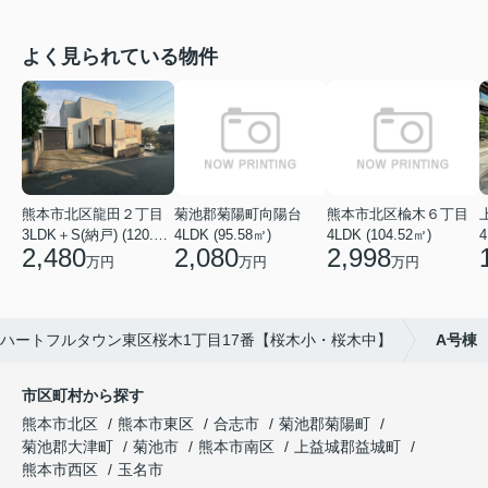
よく見られている物件
菊池郡菊陽町向陽台
熊本市北区楡木６丁目
熊本市北区龍田２丁目
4LDK (95.58㎡)
4LDK (104.52㎡)
4
3LDK＋S(納戸) (120.48㎡)
2,080
2,998
2,480
万円
万円
万円
ハートフルタウン東区桜木1丁目17番【桜木小・桜木中】
A号棟
市区町村から探す
熊本市北区
熊本市東区
合志市
菊池郡菊陽町
菊池郡大津町
菊池市
熊本市南区
上益城郡益城町
熊本市西区
玉名市