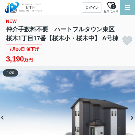
0
ログイン
お気に入り
NEW
仲介手数料不要 ハートフルタウン東区
桜木1丁目17番【桜木小・桜木中】 A号棟
7月28日 値下げ
3,190
万円
1
/
20