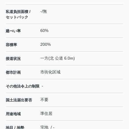
-/無
私道負担面積 /
セットバック
60%
建ぺい率
200%
容積率
一方(北 公道 6.0m)
接道状況
市街化区域
都市計画
-
その他法令上の制限
不要
国土法届出要否
準住居
用途地域
宅地 / -
地目 / 地勢