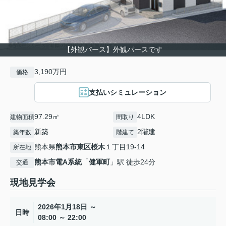
【外観パース】外観パースです
3,190万円
価格
支払いシミュレーション
97.29㎡
4LDK
建物面積
間取り
新築
2階建
築年数
階建て
熊本県
熊本市東区
桜木
１丁目19-14
所在地
熊本市電A系統
「
健軍町
」駅 徒歩24分
交通
現地見学会
2026年1月18日 ～
日時
08:00 ～ 22:00