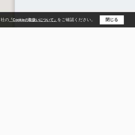
当社の
をご確認ください。
閉じる
「Cookieの取扱いについて」
市西区
玉名市