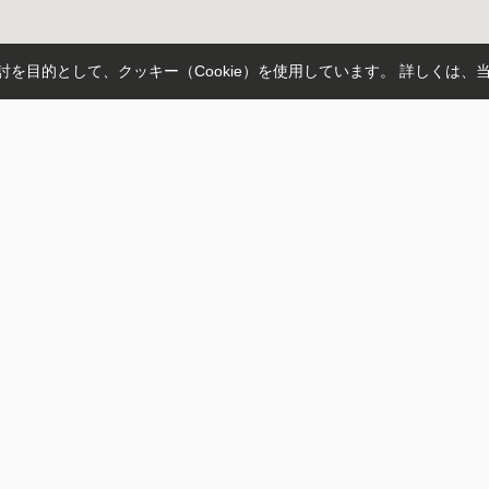
を目的として、クッキー（Cookie）を使用しています。
詳しくは、
菊池郡菊陽町
菊池郡大津町
菊池市
熊本市南区
上益城郡益城町
熊本
富
大字津久礼
桜木
榎町
大字原水
大字大津
電A系統
鹿児島本線
三角線
九州新幹線
熊本市電B系統
後大津
三ツ石
新須屋
御代志
三里木
原水
トップページ
スタッフ
お客様の声
0120-83-7789