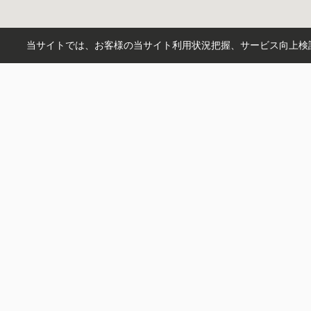
当サイトでは、お客様の当サイト利用状況把握、サービス向上検討
市区町村から探す
熊本市北区
熊本市東区
合志市
町名から探す
須屋
楡木
沼山津
麻生田
幾久
沿線から探す
豊肥本線
熊本電気鉄道
熊本市
駅から探す
須屋
武蔵塚
光の森
健軍町
肥
株式会社 九州トータルハウジング
〒861-1112
熊本県合志市幾久富1758-263
営業時間：
09:30-18:00
定休日：
祝日、お盆、年末年始
お問い合わせ