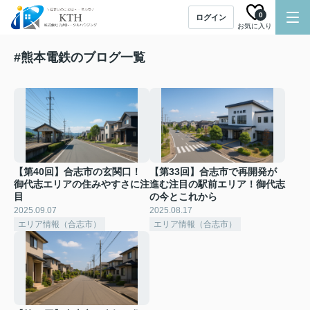
0
ログイン
お気に入り
#熊本電鉄のブログ一覧
【第40回】合志市の玄関口！
【第33回】合志市で再開発が
御代志エリアの住みやすさに注
進む注目の駅前エリア！御代志
目
の今とこれから
2025.09.07
2025.08.17
エリア情報（合志市）
エリア情報（合志市）