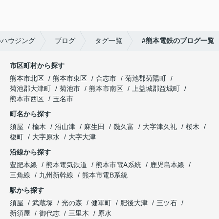
ルハウジング
ブログ
タグ一覧
#熊本電鉄のブログ一覧
市区町村から探す
熊本市北区
熊本市東区
合志市
菊池郡菊陽町
菊池郡大津町
菊池市
熊本市南区
上益城郡益城町
熊本市西区
玉名市
町名から探す
須屋
楡木
沼山津
麻生田
幾久富
大字津久礼
桜木
榎町
大字原水
大字大津
沿線から探す
豊肥本線
熊本電気鉄道
熊本市電A系統
鹿児島本線
三角線
九州新幹線
熊本市電B系統
駅から探す
須屋
武蔵塚
光の森
健軍町
肥後大津
三ツ石
新須屋
御代志
三里木
原水