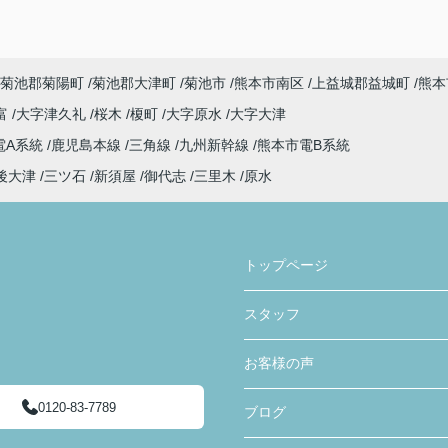
菊池郡菊陽町
菊池郡大津町
菊池市
熊本市南区
上益城郡益城町
熊本
富
大字津久礼
桜木
榎町
大字原水
大字大津
電A系統
鹿児島本線
三角線
九州新幹線
熊本市電B系統
後大津
三ツ石
新須屋
御代志
三里木
原水
トップページ
スタッフ
お客様の声
0120-83-7789
ブログ