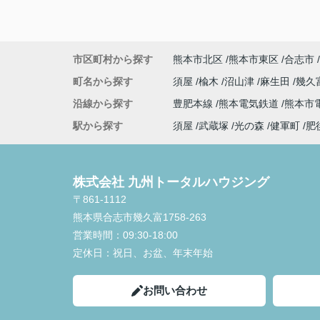
市区町村から探す
熊本市北区
熊本市東区
合志市
町名から探す
須屋
楡木
沼山津
麻生田
幾久
沿線から探す
豊肥本線
熊本電気鉄道
熊本市
駅から探す
須屋
武蔵塚
光の森
健軍町
肥
株式会社 九州トータルハウジング
〒861-1112
熊本県合志市幾久富1758-263
営業時間：
09:30-18:00
定休日：
祝日、お盆、年末年始
お問い合わせ