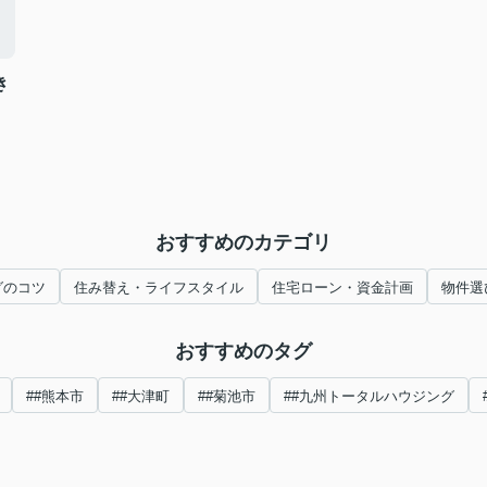
き
おすすめのカテゴリ
グのコツ
住み替え・ライフスタイル
住宅ローン・資金計画
物件選
おすすめのタグ
##熊本市
##大津町
##菊池市
##九州トータルハウジング