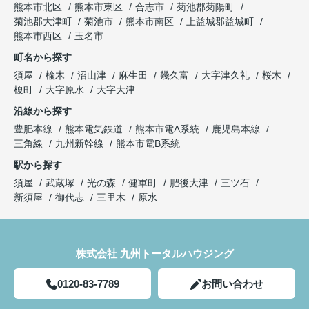
熊本市北区
熊本市東区
合志市
菊池郡菊陽町
菊池郡大津町
菊池市
熊本市南区
上益城郡益城町
熊本市西区
玉名市
町名から探す
須屋
楡木
沼山津
麻生田
幾久富
大字津久礼
桜木
榎町
大字原水
大字大津
沿線から探す
豊肥本線
熊本電気鉄道
熊本市電A系統
鹿児島本線
三角線
九州新幹線
熊本市電B系統
駅から探す
須屋
武蔵塚
光の森
健軍町
肥後大津
三ツ石
新須屋
御代志
三里木
原水
株式会社 九州トータルハウジング
0120-83-7789
お問い合わせ