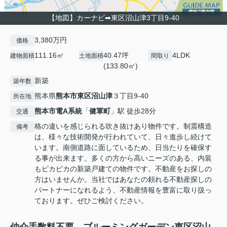
【地図】カーナビ➡東区沼山津3丁目9-40
3,380万円
価格
111.16㎡
40.47坪
4LDK
建物面積
土地面積
間取り
(133.80㎡)
新築
築年数
熊本県
熊本市東区
沼山津
３丁目9-40
所在地
熊本市電A系統
「
健軍町
」駅 徒歩28分
交通
格の違いを感じられる吹き抜けあり物件です。制震構造
備考
は、様々な技術開発が行われていて、日々進歩し続けて
います。南側道路に面しているため、日当たりを確保す
る事が出来ます。多くの方から高いニーズのある、内装
もピカピカの新築戸建ての物件です。不動産をお探しの
方はいませんか。当社ではあなたの頼れる不動産探しの
パートナーになれるよう、不動産情報を豊富に取り扱っ
ております。ぜひご検討ください。