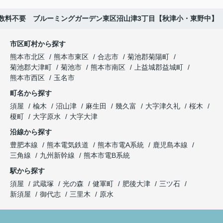
数料不要 ブルーミングガーデン東区沼山津3丁目【秋津小・東野中】
市区町村から探す
熊本市北区
熊本市東区
合志市
菊池郡菊陽町
菊池郡大津町
菊池市
熊本市南区
上益城郡益城町
熊本市西区
玉名市
町名から探す
須屋
楡木
沼山津
麻生田
幾久富
大字津久礼
桜木
榎町
大字原水
大字大津
沿線から探す
豊肥本線
熊本電気鉄道
熊本市電A系統
鹿児島本線
三角線
九州新幹線
熊本市電B系統
駅から探す
須屋
武蔵塚
光の森
健軍町
肥後大津
三ツ石
新須屋
御代志
三里木
原水