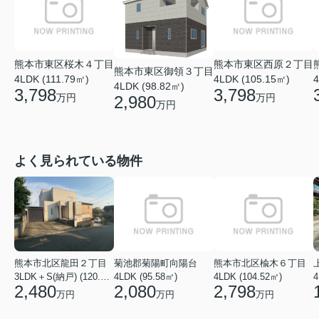
熊本市東区桜木４丁目
熊本市東区西原２丁目
熊本市東区御領３丁目
4LDK (111.79㎡)
4LDK (105.15㎡)
4
4LDK (98.82㎡)
3,798
3,798
万円
万円
2,980
万円
よく見られている物件
熊本市北区龍田２丁目
菊池郡菊陽町向陽台
熊本市北区楡木６丁目
3LDK＋S(納戸) (120.48㎡)
4LDK (95.58㎡)
4LDK (104.52㎡)
4
2,480
2,080
2,798
万円
万円
万円