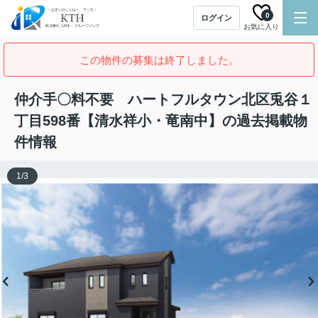
0
ログイン
お気に入り
この物件の募集は終了しました。
仲介手〇料不要 ハートフルタウン北区兎谷１
丁目598番【清水祥小・竜南中】の過去掲載物
件情報
1
/
3