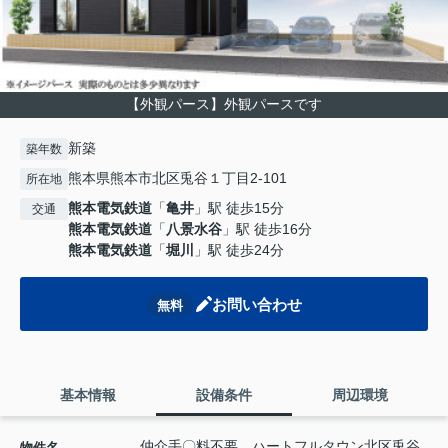
【外観パース】外観パースです
新築
築年数
熊本県熊本市北区兎谷１丁目2-101
所在地
熊本電気鉄道
「
亀井
」駅 徒歩15分
交通
熊本電気鉄道
「
八景水谷
」駅 徒歩16分
熊本電気鉄道
「
堀川
」駅 徒歩24分
お問い合わせ
無料
基本情報
設備条件
周辺環境
仲介手〇料不要 ハートフルタウン北区兎谷
物件名