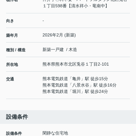
１丁目598番【清水祥小・竜南中】
-
向き
2026年2月 (新築)
築年月
新築一戸建 / 木造
種別 / 構造
熊本県
熊本市北区
兎谷
１丁目2-101
所在地
熊本電気鉄道
「
亀井
」駅 徒歩15分
交通
熊本電気鉄道
「
八景水谷
」駅 徒歩16分
熊本電気鉄道
「
堀川
」駅 徒歩24分
設備条件
閑静な住宅地
設備条件