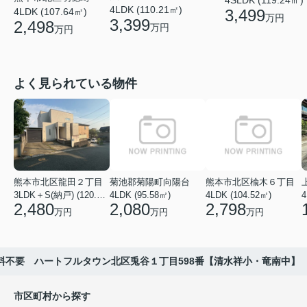
4LDK (110.21㎡)
3,499
4LDK (107.64㎡)
万円
3,399
2,498
万円
万円
よく見られている物件
熊本市北区龍田２丁目
菊池郡菊陽町向陽台
熊本市北区楡木６丁目
3LDK＋S(納戸) (120.48㎡)
4LDK (95.58㎡)
4LDK (104.52㎡)
4
2,480
2,080
2,798
万円
万円
万円
料不要 ハートフルタウン北区兎谷１丁目598番【清水祥小・竜南中】
市区町村から探す