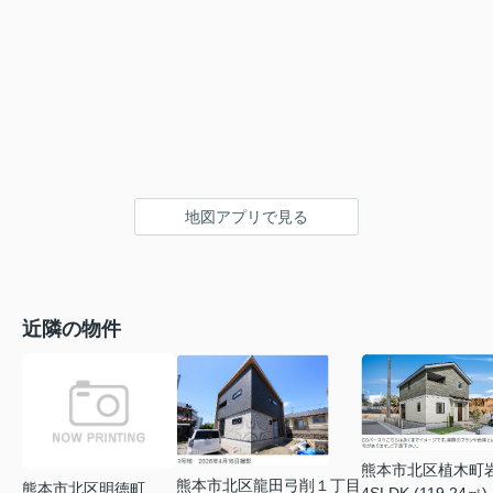
地図アプリで見る
近隣の物件
熊本市北区植木町
熊本市北区龍田弓削１丁目
熊本市北区明徳町
4SLDK (119.24㎡)