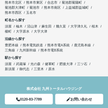
熊本市北区
熊本市東区
合志市
菊池郡菊陽町
菊池郡大津町
菊池市
熊本市南区
上益城郡益城町
熊本市西区
玉名市
町名から探す
須屋
楡木
沼山津
麻生田
幾久富
大字津久礼
桜木
榎町
大字原水
大字大津
沿線から探す
豊肥本線
熊本電気鉄道
熊本市電A系統
鹿児島本線
三角線
九州新幹線
熊本市電B系統
駅から探す
須屋
武蔵塚
光の森
健軍町
肥後大津
三ツ石
新須屋
御代志
三里木
原水
株式会社 九州トータルハウジング
0120-83-7789
お問い合わせ