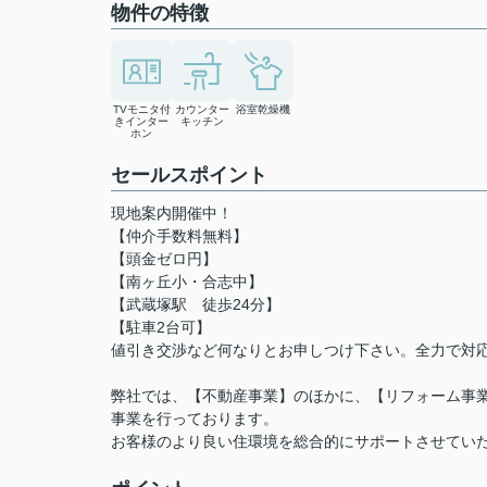
物件の特徴
TVモニタ付
カウンター
浴室乾燥機
きインター
キッチン
ホン
セールスポイント
現地案内開催中！
【仲介手数料無料】
【頭金ゼロ円】
【南ヶ丘小・合志中】
【武蔵塚駅 徒歩24分】
【駐車2台可】
値引き交渉など何なりとお申しつけ下さい。全力で対
弊社では、【不動産事業】のほかに、【リフォーム事業
事業を行っております。
お客様のより良い住環境を総合的にサポートさせてい