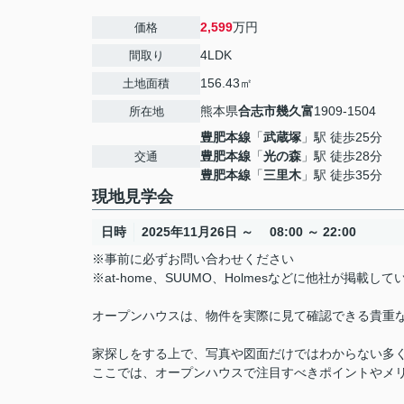
2,599
万円
価格
4LDK
間取り
156.43㎡
土地面積
熊本県
合志市
幾久富
1909-1504
所在地
豊肥本線
「
武蔵塚
」駅 徒歩25分
豊肥本線
「
光の森
」駅 徒歩28分
交通
豊肥本線
「
三里木
」駅 徒歩35分
現地見学会
日時
2025年11月26日 ～ 08:00 ～ 22:00
※事前に必ずお問い合わせください
※at-home、SUUMO、Holmesなどに他社が掲
オープンハウスは、物件を実際に見て確認できる貴重
家探しをする上で、写真や図面だけではわからない多
ここでは、オープンハウスで注目すべきポイントやメ