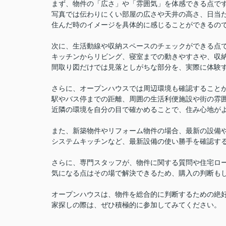
まず、物件の「広さ」や「雰囲気」を体感できる点で
写真では伝わりにくい部屋の広さや天井の高さ、日当
住んだ時のイメージを具体的に感じることができるの
次に、生活動線や収納スペースのチェックができる点
キッチンからリビング、寝室までの動きやすさや、収
間取り図だけでは見落としがちな部分を、実際に体験
さらに、オープンハウスでは周辺環境も確認すること
駅やバス停までの距離、周囲の生活利便施設や街の雰
近隣の環境を自分の目で確かめることで、住み心地が
また、新築物件やリフォーム物件の場合、最新の設備
システムキッチンなど、最新設備の使い勝手を確認す
さらに、専門スタッフが、物件に関する質問や住宅ロ
気になる点はその場で解決できるため、購入の判断も
オープンハウスは、物件を総合的に判断するための絶
家探しの際は、ぜひ積極的に参加してみてください。