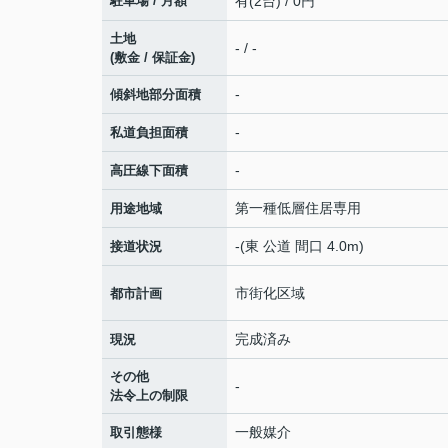
駐車場 / 月額
有(2台) / 0円
土地
- / -
(敷金 / 保証金)
-
傾斜地部分面積
-
私道負担面積
-
高圧線下面積
第一種低層住居専用
用途地域
-(東 公道 間口 4.0m)
接道状況
市街化区域
都市計画
完成済み
現況
その他
-
法令上の制限
一般媒介
取引態様