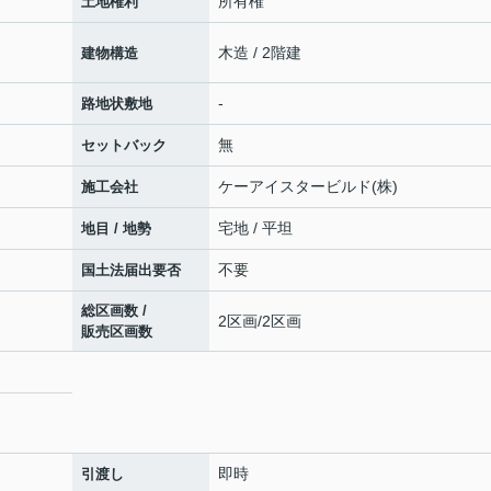
所有権
土地権利
木造 / 2階建
建物構造
-
路地状敷地
無
セットバック
ケーアイスタービルド(株)
施工会社
宅地 / 平坦
地目 / 地勢
不要
国土法届出要否
総区画数 /
2区画/2区画
販売区画数
即時
引渡し