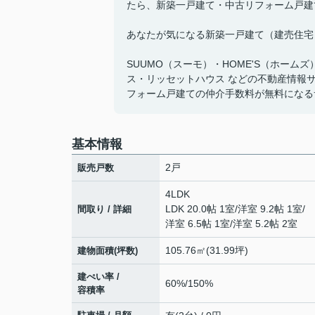
たら、新築一戸建て・中古リフォーム戸建
あなたが気になる新築一戸建て（建売住宅
SUUMO（スーモ）・HOME'S（ホーム
ス・リッセットハウス などの不動産情報
フォーム戸建ての仲介手数料が無料になる
基本情報
2戸
販売戸数
4LDK
LDK 20.0帖 1室
/
洋室 9.2帖 1室
/
間取り / 詳細
洋室 6.5帖 1室
/
洋室 5.2帖 2室
105.76㎡(31.99坪)
建物面積(坪数)
建ぺい率 /
60%/150%
容積率