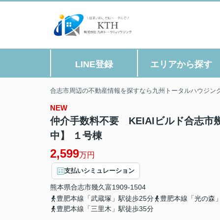
LINE登録
エリアから探す
合志市周辺の不動産情報を探すなら九州トータルハウジン
NEW
仲介手数料不要 KEIAIビルド合志
中】 １号棟
2,599
万円
支払いシミュレーション
熊本県
合志市
幾久富
1909-1504
豊肥本線「武蔵塚」駅徒歩25分
豊肥本線「光の森」
豊肥本線「三里木」駅徒歩35分