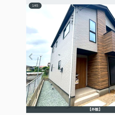
1
/
45
【外観】