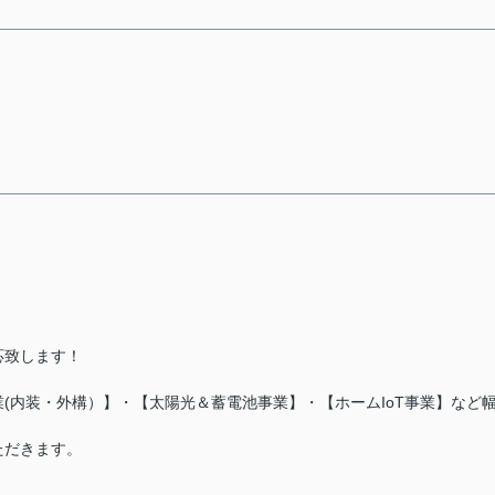
応致します！
(内装・外構）】・【太陽光＆蓄電池事業】・【ホームIoT事業】など
ただきます。