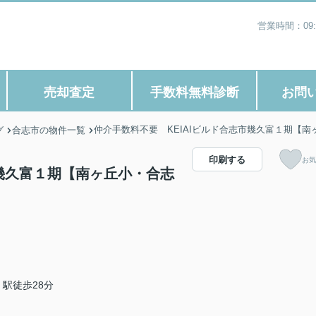
営業時間：09
売却査定
手数料無料診断
お問
仲介手数料不要 KEIAIビルド合志市幾久富１期【
グ
合志市の物件一覧
印刷する
お気
市幾久富１期【南ヶ丘小・合志
駅徒歩28分