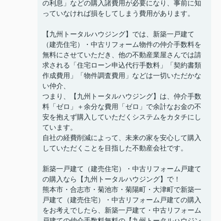
の利息」などの購入諸費用が必要になり、事前に知
っていなければ損をしてしまう費用があります。
【九州トータルハウジング】では、新築一戸建て
（建売住宅）・中古リフォーム物件の仲介手数料を
無料にさせていただき、他の不動産業屋さんでは請
求される「住宅ローン申込代行手数料」「契約書類
作成費用」「物件調査費用」などは一切いただかな
い仲介、
つまり、【九州トータルハウジング】は、仲介手数
料「ゼロ」＋余分な費用「ゼロ」で余計なお金の不
安を抱えず購入していただくシステムをカタチにし
ています。
自社の経費削減によって、未来の家を安心して購入
していただくことを目指した不動産会社です。
新築一戸建て（建売住宅）・中古リフォーム戸建て
の購入なら【九州トータルハウジング】で！
熊本市・合志市・菊池市・菊陽町・大津町で新築一
戸建て（建売住宅）・中古リフォーム戸建ての購入
をお考えでしたら、新築一戸建て・中古リフォーム
戸建ての仲介手数料無料の【九州トータルハウジン