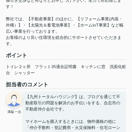
値引き交渉など何なりとお申しつけ下さい。全力で対応致しま
す！
弊社では、【不動産事業】のほかに、【リフォーム事業(内装・
外構）】・【太陽光＆蓄電池事業】・【ホームIoT事業】など幅
広い事業を行っております。
お客様のより良い住環境を総合的にサポートさせていただきま
す。
ポイント
トイレ２ヶ所
フラット35適合証明書
キッチンに窓
洗面化粧
台
シャッター
担当者のコメント
【九州トータルハウジング】は、ブログを通じて不
動産取引の問題を解決のお手伝いをする、合志市の
不動産仲介会社です。
溝脇 一志
マイホームを購入するときには、物件価格の他に
「仲介手数料・登記費用・火災保険料・住宅ローン