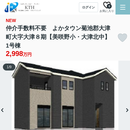
0
ログイン
お気に入り
NEW
仲介手数料不要 よかタウン菊池郡大津
町大字大津８期【美咲野小・大津北中】
1号棟
2,998
万円
1
/
9