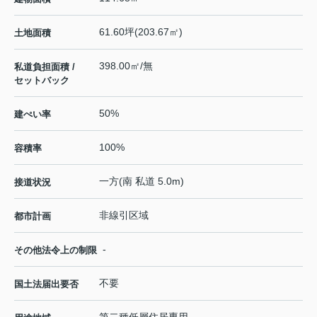
61.60坪(203.67㎡)
土地面積
398.00㎡/無
私道負担面積 /
セットバック
50%
建ぺい率
100%
容積率
一方(南 私道 5.0m)
接道状況
非線引区域
都市計画
-
その他法令上の制限
不要
国土法届出要否