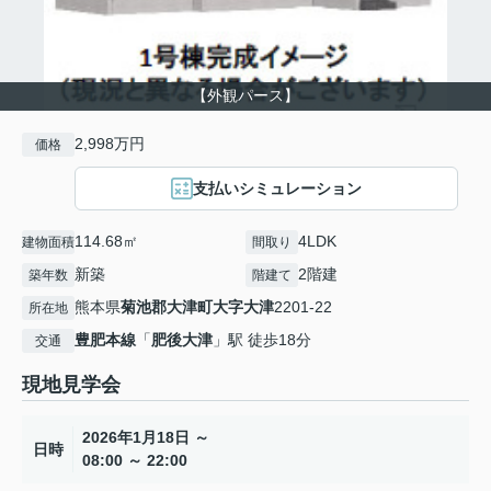
【外観パース】
2,998万円
価格
支払いシミュレーション
114.68㎡
4LDK
建物面積
間取り
新築
2階建
築年数
階建て
熊本県
菊池郡大津町
大字大津
2201-22
所在地
豊肥本線
「
肥後大津
」駅 徒歩18分
交通
現地見学会
2026年1月18日 ～
日時
08:00 ～ 22:00