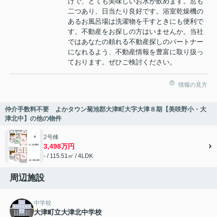
けで、とても美味しいお水が飲めます。窓も
二つあり、日当たり良好です。浴室乾燥機の
あるお風呂場は洗濯物を干すときにも便利で
す。不動産をお探しの方はいませんか。当社
ではあなたの頼れる不動産探しのパートナー
になれるよう、不動産情報を豊富に取り扱っ
ております。ぜひご検討ください。
情報の見方
仲介手数料不要 よかタウン菊池郡大津町大字大津８期【美咲野小・大
津北中】の他の物件
2号棟
3,498万円
- / 115.51㎡ / 4LDK
周辺施設
中学校
大津町立大津北中学校