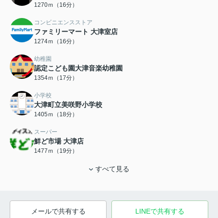
1270ｍ（16分）
コンビニエンスストア
ファミリーマート 大津室店
1274ｍ（16分）
幼稚園
認定こども園大津音楽幼稚園
1354ｍ（17分）
小学校
大津町立美咲野小学校
1405ｍ（18分）
スーパー
鮮ど市場 大津店
1477ｍ（19分）
すべて見る
メールで共有する
LINEで共有する