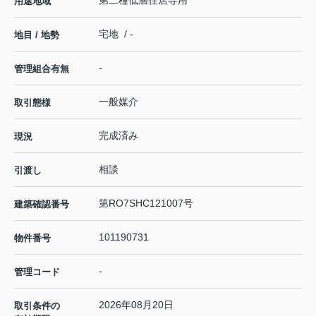
第二種低層住居専用
用途地域
宅地 / -
地目 / 地勢
-
管理組合有無
一般媒介
取引態様
完成済み
現況
相談
引渡し
第RO7SHC121007号
建築確認番号
101190731
物件番号
-
管理コード
2026年08月20日
取引条件の