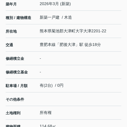
2026年3月 (新築)
築年月
新築一戸建 / 木造
種別 / 建物構造
熊本県
菊池郡大津町
大字大津
2201-22
所在地
豊肥本線
「
肥後大津
」駅 徒歩18分
交通
-
修繕積立金
-
修繕積立基金
有(2台) / 0円
駐車場 / 月額
その他条件
所有権
土地権利
114.68㎡
建物面積