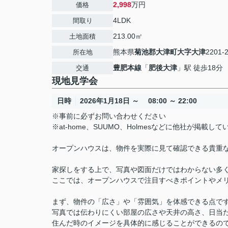
2,998
万円
価格
4LDK
間取り
213.00㎡
土地面積
熊本県
菊池郡大津町
大字大津
2201-
所在地
豊肥本線
「
肥後大津
」駅 徒歩18分
交通
現地見学会
日時
2026年1月18日 ～ 08:00 ～ 22:00
※事前に必ずお問い合わせください
※at-home、SUUMO、Holmesなどに他社が掲
オープンハウスは、物件を実際に見て確認できる貴重
家探しをする上で、写真や図面だけではわからない多
ここでは、オープンハウスで注目すべきポイントやメ
まず、物件の「広さ」や「雰囲気」を体感できる点で
写真では伝わりにくい部屋の広さや天井の高さ、日当
住んだ時のイメージを具体的に感じることができるの