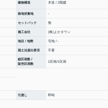
木造 / 2階建
建物構造
-
路地状敷地
無
セットバック
(株)よかタウン
施工会社
宅地 / -
地目 / 地勢
不要
国土法届出要否
総区画数 /
1区画/1区画
販売区画数
即時
引渡し