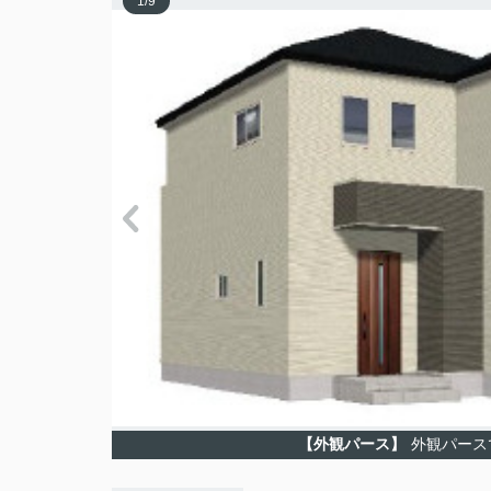
1
/
9
【外観パース】
外観パース