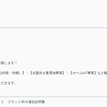
応致します！
(内装・外構）】・【太陽光＆蓄電池事業】・【ホームIoT事業】など
ただきます。
イト
フラット35Ｓ適合証明書