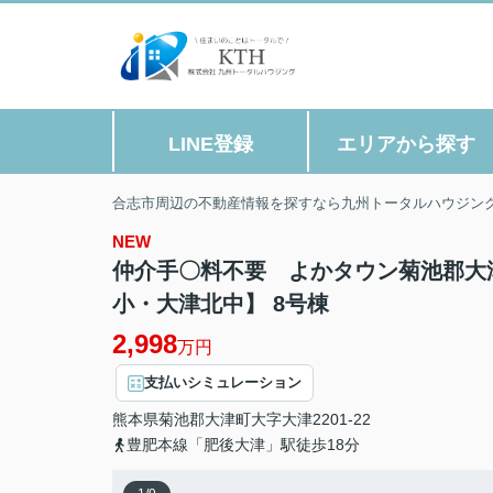
LINE登録
エリアから探す
合志市周辺の不動産情報を探すなら九州トータルハウジン
NEW
仲介手〇料不要 よかタウン菊池郡大
小・大津北中】 8号棟
2,998
万円
支払いシミュレーション
熊本県
菊池郡大津町
大字大津
2201-22
豊肥本線「肥後大津」駅徒歩18分