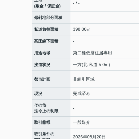
土地
- / -
(敷金 / 保証金)
-
傾斜地部分面積
398.00㎡
私道負担面積
-
高圧線下面積
第二種低層住居専用
用途地域
一方(北 私道 5.0m)
接道状況
非線引区域
都市計画
完成済み
現況
その他
-
法令上の制限
一般媒介
取引態様
取引条件の
2026年08月20日