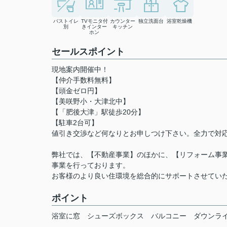
バストイレ
TVモニタ付
カウンター
独立洗面台
浴室乾燥機
別
きインター
キッチン
ホン
セールスポイント
現地案内開催中！
【仲介手数料無料】
【頭金ゼロ円】
【美咲野小・大津北中】
【「肥後大津」駅徒歩20分】
【駐車2台可】
値引き交渉など何なりとお申しつけ下さい。全力で対
弊社では、【不動産事業】のほかに、【リフォーム事業
事業を行っております。
お客様のより良い住環境を総合的にサポートさせてい
ポイント
浴室に窓
シューズボックス
バルコニー
ダウンラ