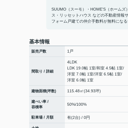
SUUMO（スーモ）・HOME'S（ホーム
ス・リッセットハウス などの不動産情報
フォーム戸建ての仲介手数料が無料になる
基本情報
1戸
販売戸数
4LDK
LDK 19.0帖 1室
/
和室 4.5帖 1室
/
間取り / 詳細
洋室 7.0帖 1室
/
洋室 6.5帖 1室
/
洋室 6.0帖 1室
115.48㎡(34.93坪)
建物面積(坪数)
建ぺい率 /
50%/100%
容積率
駐車場 / 月額
有(2台) / 0円