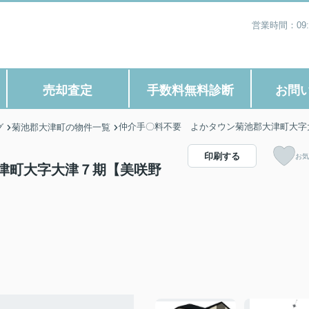
営業時間：09
売却査定
手数料無料診断
お問
仲介手〇料不要 よかタウン菊池郡大津町大字
グ
菊池郡大津町の物件一覧
印刷する
お気
津町大字大津７期【美咲野